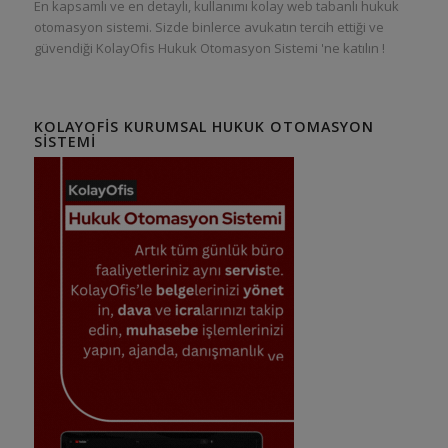
En kapsamlı ve en detaylı, kullanımı kolay web tabanlı hukuk
otomasyon sistemi. Sizde binlerce avukatın tercih ettiği ve
güvendiği KolayOfis Hukuk Otomasyon Sistemi 'ne katılın !
KOLAYOFIS KURUMSAL HUKUK OTOMASYON
SISTEMI