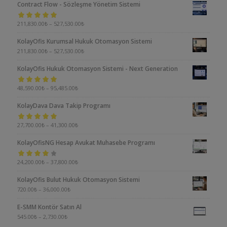
Contract Flow - Sözleşme Yönetim Sistemi
5 üzerinden
211,830.00
₺
–
527,530.00
₺
5.00
oy aldı
KolayOfis Kurumsal Hukuk Otomasyon Sistemi
211,830.00
₺
–
527,530.00
₺
KolayOfis Hukuk Otomasyon Sistemi - Next Generation
5 üzerinden
48,590.00
₺
–
95,485.00
₺
5.00
oy aldı
KolayDava Dava Takip Programı
5 üzerinden
27,700.00
₺
–
41,300.00
₺
5.00
oy aldı
KolayOfisNG Hesap Avukat Muhasebe Programı
5
24,200.00
₺
–
37,800.00
₺
üzerinden
KolayOfis Bulut Hukuk Otomasyon Sistemi
4.00
oy aldı
720.00
₺
–
36,000.00
₺
E-SMM Kontör Satın Al
545.00
₺
–
2,730.00
₺