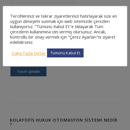
Tercihlerinizi ve tekrar ziyaretlerinizi hatırlayarak size en
uygun deneyimi sunmak için web sitemizde çerezleri
kullanıyoruz. "Tümünü Kabul Et"e tıklayarak Tüm
çerezlerin kullanımına izin vermiş olursunuz. Ancak,
kontrollü bir onay vermek için "Çerez Ayarları"nı ziyaret
edebilirsiniz.
Daha Fazla Detay
Tümünü Kabul Et
KOLAYOFIS HUKUK OTOMASYON SISTEMI NEDIR
?