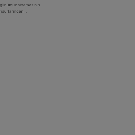
u günümüz sinemasının
unsurlarından…