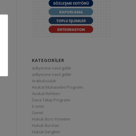
KATEGORILER
adliyesine nasıl gidilir
adliyesine nasıl gidilir
Arabuluculuk
Avukat Muhasebe Programı
Avukat Rehberi
Dava Takip Programı
E-smm
Genel
Hukuk Büro Yönetimi
Hukuk Büroları
Hukuk Dergileri