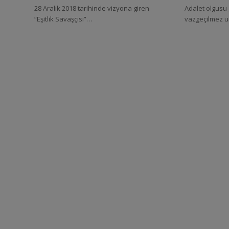
28 Aralık 2018 tarihinde vizyona giren
Adalet olgus
“Eşitlik Savaşçısı”…
vazgeçilmez 