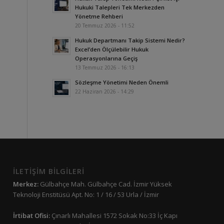
Hukuki Talepleri Tek Merkezden
Yönetme Rehberi
20 Temmuz 2026 - 11:52
Hukuk Departmanı Takip Sistemi Nedir?
Excel’den Ölçülebilir Hukuk
Operasyonlarına Geçiş
13 Temmuz 2026 - 16:13
Sözleşme Yönetimi Neden Önemli
22 Haziran 2026 - 14:29
İLETİŞİM BİLGİLERİ
Merkez:
Gülbahçe Mah. Gülbahçe Cad. İzmir Yüksek
Teknoloji Enstitüsü Apt. No: 1 / 16 / 53 Urla / İzmir
İrtibat Ofisi:
Çınarlı Mahallesi 1572 Sokak No:33 İç Kapı