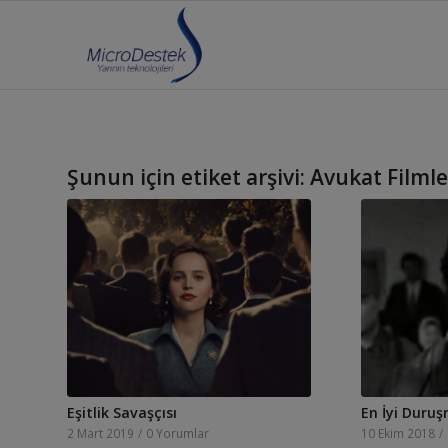
Şunun için etiket arşivi:
Avukat Filmle
Eşitlik Savaşçısı
En İyi Duru
2 Mart 2019
/
0 Yorumlar
10 Ekim 2018
/