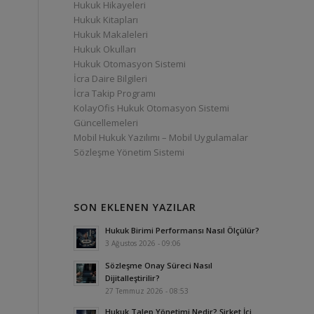
Hukuk Hikayeleri
Hukuk Kitapları
Hukuk Makaleleri
Hukuk Okulları
Hukuk Otomasyon Sistemi
İcra Daire Bilgileri
İcra Takip Programı
KolayOfis Hukuk Otomasyon Sistemi
Güncellemeleri
Mobil Hukuk Yazılımı – Mobil Uygulamalar
Sözleşme Yönetim Sistemi
SON EKLENEN YAZILAR
Hukuk Birimi Performansı Nasıl Ölçülür?
3 Ağustos 2026 - 09:06
Sözleşme Onay Süreci Nasıl
Dijitalleştirilir?
27 Temmuz 2026 - 08:53
Hukuk Talep Yönetimi Nedir? Şirket İçi