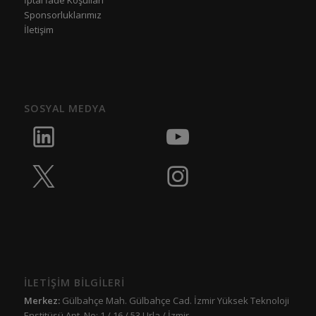
İptal İade Koşulları
Sponsorluklarımız
İletişim
SOSYAL MEDYA
İLETİŞİM BİLGİLERİ
Merkez:
Gülbahçe Mah. Gülbahçe Cad. İzmir Yüksek Teknoloji
Enstitüsü Apt. No: 1 / 16 / 53 Urla / İzmir