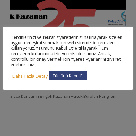
Tercihlerinizi ve tekrar ziyaretlerinizi hatırlayarak size en
uygun deneyimi sunmak için web sitemizde çerezleri
kullanıyoruz. "Tümünü Kabul Et"e tıklayarak Tüm
çerezlerin kullanımına izin vermiş olursunuz. Ancak,
kontrollü bir onay vermek için "Çerez Ayarları"nı ziyaret
edebilirsiniz.
Daha Fazla Detay
Tümünü Kabul Et
Dünyanın En Çok Kazanan Hukuk Büroları
6 Mayıs 2014
/
0 Yorumlar
Sizce Dünyanın En Çok Kazanan Hukuk Büroları Hangileri…