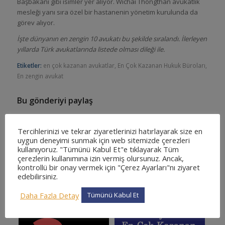
Başbakanı gibi isimler yer alıyor. Wichai Thongthan avukatlık
mesleği yanı sıra özel bir hastanenin yönetim kurulunda da
görev alıyor.
İşte dünyanın en zengin 10 avukatı bu şekilde sıralandı. İlerleyen
yıllarda Türk avukatlarında listede olması dileği ile.
Etiketler:
en çok kazanan avukatlar
,
En Çok Kazanan Hukuk Büroları
,
En zengin avukat
Bu gönderiyi paylaş
Tercihlerinizi ve tekrar ziyaretlerinizi hatırlayarak size en
uygun deneyimi sunmak için web sitemizde çerezleri
kullanıyoruz. "Tümünü Kabul Et"e tıklayarak Tüm
çerezlerin kullanımına izin vermiş olursunuz. Ancak,
kontrollü bir onay vermek için "Çerez Ayarları"nı ziyaret
edebilirsiniz.
Beğenebilecekleriniz:
Daha Fazla Detay
Tümünü Kabul Et