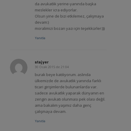
da avukatlık yerine-yanında başka
meslekler icra ediyorlar.
Olsun yine de bizi etkilemez, çalışmaya
devam:)
moralimizi bozan yazı için teşekkürler:)))
Yanıtla
stajyer
30 Ocak 2015 de 21:04
says:
burak beye katılıyorum. aslında
ülkemizde de avukatlık yanında farklı
ticari girişimlerde bulunanlarda var.
sadece avukatlık yaparak dünyanın en
zengin avukatı olunması pek olası değil.
ama bakalım yaşımız daha genç
çalışmaya devam.
Yanıtla