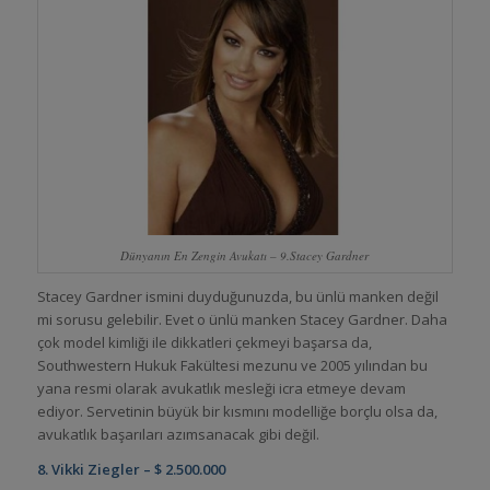
Dünyanın En Zengin Avukatı – 9.Stacey Gardner
Stacey Gardner ismini duyduğunuzda, bu ünlü manken değil
mi sorusu gelebilir. Evet o ünlü manken Stacey Gardner. Daha
çok model kimliği ile dikkatleri çekmeyi başarsa da,
Southwestern Hukuk Fakültesi mezunu ve 2005 yılından bu
yana resmi olarak avukatlık mesleği icra etmeye devam
ediyor. Servetinin büyük bir kısmını modelliğe borçlu olsa da,
avukatlık başarıları azımsanacak gibi değil.
8. Vikki Ziegler – $ 2.500.000