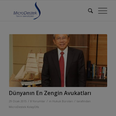
Dünyanın En Zengin Avukatları
/
/
/
29 Ocak 2015
8 Yorumlar
in
Hukuk Büroları
tarafından
MicroDestek KolayOfis