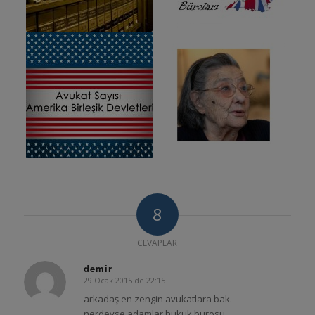
8
CEVAPLAR
demir
29 Ocak 2015 de 22:15
says:
arkadaş en zengin avukatlara bak.
nerdeyse adamlar hukuk bürosu