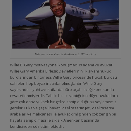
Dünyanın En Zengin Avukatı – 2. Willie Gary
Willie E. Gary motivasyonel konuşmacı, iş adamı ve avukat.
Willie Gary Amerika Birleşik Devletleri ‘nin ilk siyahi hukuk
bürolarından bir tanesi. Willie Gary öncesinde hukuk bürosu
sahipleri hep beyaz insanlar olmuşlardır. Willie Gary
sayesinde siyahi avukatlarda büro açabileceği konusunda
cesaretlenmişlerdir. Tabi ki bir ilki yaptığı için diğer avukatlara
göre çok daha yüksek bir gelire sahip olduğunu söylememiz
gerekir. Lüks ve şaşalı hayatı, özel tasarım jeti, özel tasarım
arabaları ve malikanesi ile avukat kimliğinden çok zengin bir
hayata sahip olması ile sık sık Amerikan basınında
kendisinden söz ettirmektedir.