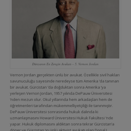
Dünyanın En Zengin Avukatı – 5. Vernon Jordan
Vernon Jordan gerçekten ünlü bir avukat. Özellikle sivil hakları
savunuculuğu sayesinde neredeyse tüm Amerika ‘da tanınan
bir avukat. Gürcistan ‘da doğduktan sonra Amerika ‘ya
yerleşen Vernon Jordan, 1957 yılında DePauw Üniversitesi
‘nden mezun olur. Okul yıllarında hem arkadaşları hem de
öğretmenleri tarafından mükemmelliyetçiliği ile tanınmıştır.
DePauw Üniversitesi sonrasında hukuk dalında ki
uzmanlaşmasını Howard Üniversitesi Hukuk Fakültesi ‘nde
yapar. Hukuk diplomasını aldıktan sonra tekrar Gürcistan’a
döner ve Gürcistan ‘ın ünlü aktivist avukatı olan Donal L.