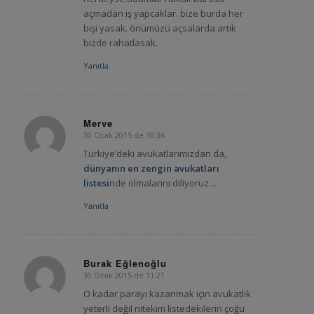
açmadan iş yapcaklar. bize burda her
bişi yasak. önümüzü açsalarda artık
bizde rahatlasak.
Yanıtla
Merve
30 Ocak 2015 de 10:36
says:
Türkiye’deki avukatlarımızdan da,
dünyanın en zengin avukatları
listesi
nde olmalarını diliyoruz…
Yanıtla
Burak Eğlenoğlu
30 Ocak 2015 de 11:21
says:
O kadar parayı kazanmak için avukatlık
yeterli değil nitekim listedekilerin çoğu