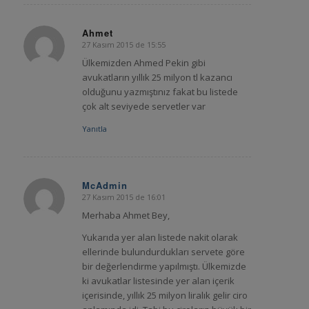
Ahmet
27 Kasım 2015 de 15:55
says:
Ülkemizden Ahmed Pekin gibi
avukatların yıllık 25 milyon tl kazancı
olduğunu yazmıştınız fakat bu listede
çok alt seviyede servetler var
Yanıtla
McAdmin
27 Kasım 2015 de 16:01
says:
Merhaba Ahmet Bey,
Yukarıda yer alan listede nakit olarak
ellerinde bulundurdukları servete göre
bir değerlendirme yapılmıştı. Ülkemizde
ki avukatlar listesinde yer alan içerik
içerisinde, yıllık 25 milyon liralık gelir ciro