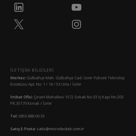
İLETİŞİM BİLGİLERİ
Merkez:
Gülbahçe Mah. Gülbahçe Cad. İzmir Yüksek Teknoloji
Enstitüsü Apt. No: 1 / 16 / 53 Urla / İzmir
İrtibat Ofisi:
Çınarlı Mahallesi 1572 Sokak No:33 İç Kapı No:203
PK.35170 Konak / İzmir
Tel:
0850 888 00 35
Satış E-Posta:
satis@microdestek.com.tr