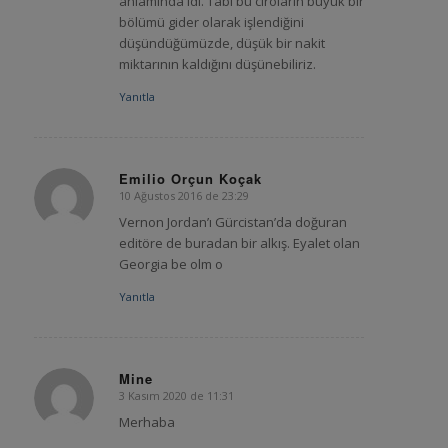
anlamında idi. Tabi bu ciroların büyük bir
bölümü gider olarak işlendiğini
düşündüğümüzde, düşük bir nakit
miktarının kaldığını düşünebiliriz.
Yanıtla
Emilio Orçun Koçak
10 Ağustos 2016 de 23:29
says:
Vernon Jordan’ı Gürcistan’da doğuran
editöre de buradan bir alkış. Eyalet olan
Georgia be olm o
Yanıtla
Mine
3 Kasım 2020 de 11:31
says:
Merhaba