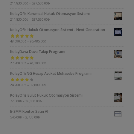
5 üzerinden
211,830.00
₺
–
527,530.00
₺
5.00
oy aldı
KolayOfis Kurumsal Hukuk Otomasyon Sistemi
211,830.00
₺
–
527,530.00
₺
KolayOfis Hukuk Otomasyon Sistemi - Next Generation
5 üzerinden
48,590.00
₺
–
95,485.00
₺
5.00
oy aldı
KolayDava Dava Takip Programı
5 üzerinden
27,700.00
₺
–
41,300.00
₺
5.00
oy aldı
KolayOfisNG Hesap Avukat Muhasebe Programı
5
24,200.00
₺
–
37,800.00
₺
üzerinden
KolayOfis Bulut Hukuk Otomasyon Sistemi
4.00
oy aldı
720.00
₺
–
36,000.00
₺
E-SMM Kontör Satın Al
545.00
₺
–
2,730.00
₺