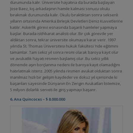
durumunda kalır. Üniversite hayatına da burada başlayan
Jose Baez, kış arkadaşının hamile kalması sonucu okulu
bırakmak durumunda kalır. Okulu bıraktıktan sonra seksenli
yılların ortasında Amerika Birleşik Devletleri Deniz Kuvvetlerine
katılır. Askerlik görevi esnasında başarılı hamleler yapmaya
başlar. Burada istihbarat analisti olur. Bir çok görevde yer
aldıktan sonra, tekrar üniversite okumaya karar verir. 1997
yılında St. Thomas Üniversitesi hukuk fakültesi ‘nde eğitimini
tamamlar. Tam sekiz yıl sonra resmi olarak baroya kayıt olur
ve avukatlık hayatı resmen başlamış olur. Bu sekiz yıllık
dönemde aşırı borçlanma nedeni ile baroya kayıt olamadığını
hatırlatmak isteriz. 2005 yılında resmen avukat olduktan sonra
inanılmaz hızlı bir gelişim kaydeder ve dokuz yıl içerisinde ki
başarıları sayesinde Dünyanın En Zengin Avukatları listemize,
5 milyon dolarlık serveti ile giriş yapmayı başarır.
6. Ana Quincoces – $ 8.000.000