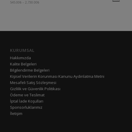
545.00
₺
–
2,730.00
₺
KURUMSAL
Hakkımızda
Kalite Belgeleri
Bilgilendirme Belgeleri
Kişisel Verilerin Korunması Kanunu Aydınlatma Metni
Mesafeli Satış Sözleşmesi
Gizlilik ve Güvenlik Politikası
Ödeme ve Teslimat
İptal İade Koşulları
Sponsorluklarımız
İletişim