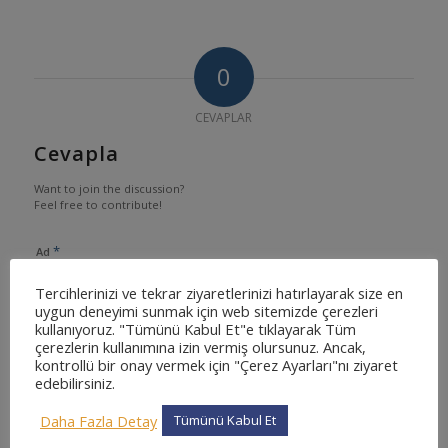
0
CEVAPLAR
Cevapla
Want to join the discussion?
Feel free to contribute!
*
Ad
Tercihlerinizi ve tekrar ziyaretlerinizi hatırlayarak size en
uygun deneyimi sunmak için web sitemizde çerezleri
kullanıyoruz. "Tümünü Kabul Et"e tıklayarak Tüm
çerezlerin kullanımına izin vermiş olursunuz. Ancak,
*
E-posta
kontrollü bir onay vermek için "Çerez Ayarları"nı ziyaret
edebilirsiniz.
Daha Fazla Detay
Tümünü Kabul Et
İnternet sitesi