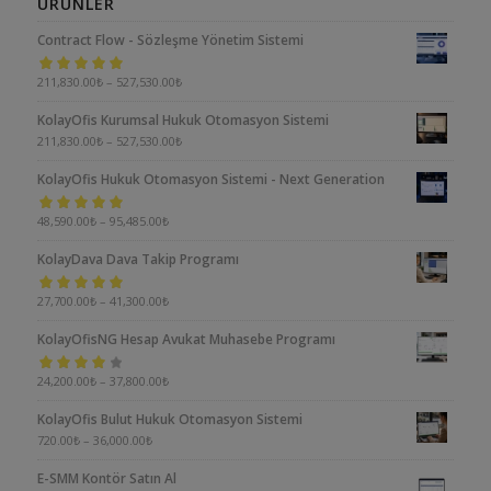
ÜRÜNLER
Contract Flow - Sözleşme Yönetim Sistemi
5 üzerinden
211,830.00
₺
–
527,530.00
₺
5.00
oy aldı
KolayOfis Kurumsal Hukuk Otomasyon Sistemi
211,830.00
₺
–
527,530.00
₺
KolayOfis Hukuk Otomasyon Sistemi - Next Generation
5 üzerinden
48,590.00
₺
–
95,485.00
₺
5.00
oy aldı
KolayDava Dava Takip Programı
5 üzerinden
27,700.00
₺
–
41,300.00
₺
5.00
oy aldı
KolayOfisNG Hesap Avukat Muhasebe Programı
5
24,200.00
₺
–
37,800.00
₺
üzerinden
KolayOfis Bulut Hukuk Otomasyon Sistemi
4.00
oy aldı
720.00
₺
–
36,000.00
₺
E-SMM Kontör Satın Al