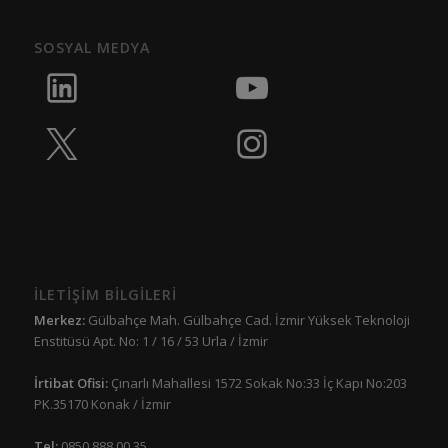
SOSYAL MEDYA
İLETİŞİM BİLGİLERİ
Merkez:
Gülbahçe Mah. Gülbahçe Cad. İzmir Yüksek Teknoloji
Enstitüsü Apt. No: 1 / 16 / 53 Urla / İzmir
İrtibat Ofisi:
Çınarlı Mahallesi 1572 Sokak No:33 İç Kapı No:203
PK.35170 Konak / İzmir
Tel:
0850 888 00 35