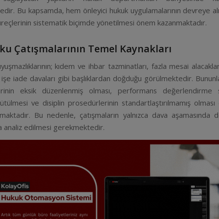
dir. Bu kapsamda, hem önleyici hukuk uygulamalarının devreye a
süreçlerinin sistematik biçimde yönetilmesi önem kazanmaktadır.
ku Çatışmalarının Temel Kaynakları
yuşmazlıklarının; kıdem ve ihbar tazminatları, fazla mesai alacakl
e işe iade davaları gibi başlıklardan doğduğu görülmektedir. Bununla 
erinin eksik düzenlenmiş olması, performans değerlendirme sü
rütülmesi ve disiplin prosedürlerinin standartlaştırılmamış olmas
tırmaktadır. Bu nedenle, çatışmaların yalnızca dava aşamasında d
 analiz edilmesi gerekmektedir.