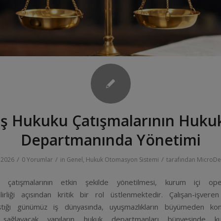
İş Hukuku Çatışmalarının Huku
Departmanında Yönetimi
/
/
/
 2026
0 Yorumlar
in
Genel
,
Hukuk Otomasyon Sistemi
tarafından
MicroDe
 çatışmalarının etkin şekilde yönetilmesi, kurum içi oper
lirliği açısından kritik bir rol üstlenmektedir. Çalışan-işveren i
aştığı günümüz iş dünyasında, uyuşmazlıkların büyümeden kont
ı sağlayacak yapıların hukuk departmanları bünyesinde ku