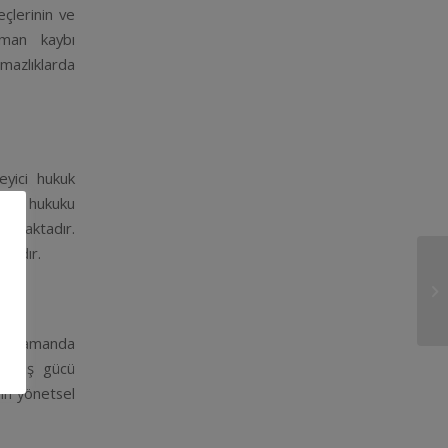
eçlerinin ve
aman kaybı
mazlıklarda
eyici hukuk
n iş hukuku
ğlamaktadır.
tadır.
ynı zamanda
sı, iş gücü
ın yönetsel