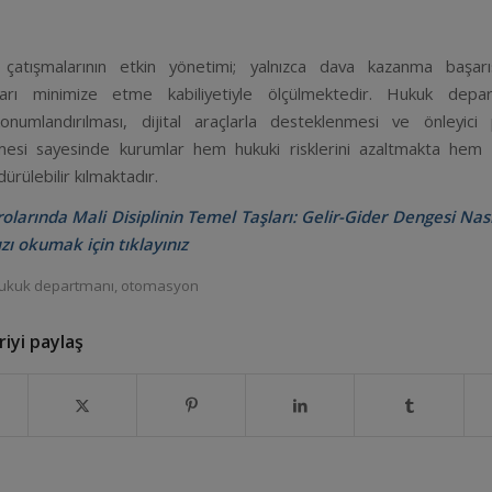
çatışmalarının etkin yönetimi; yalnızca dava kazanma başarıs
ları minimize etme kabiliyetiyle ölçülmektedir. Hukuk depar
konumlandırılması, dijital araçlarla desteklenmesi ve önleyici po
lmesi sayesinde kurumlar hem hukuki risklerini azaltmakta hem
dürülebilir kılmaktadır.
olarında Mali Disiplinin Temel
Taşları
:
Gelir
-Gider
Dengesi
Nası
ızı okumak için tıklayınız
ukuk departmanı
,
otomasyon
iyi paylaş