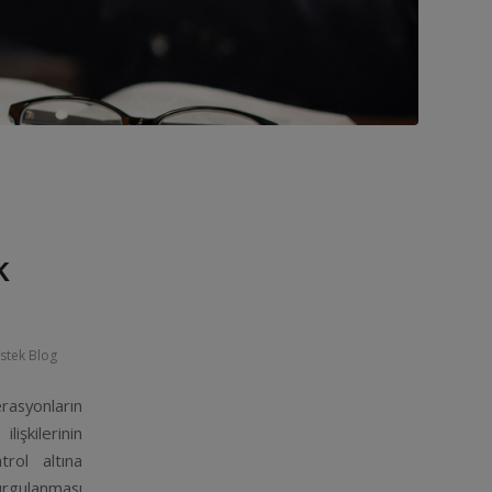
k
stek Blog
asyonların
lişkilerinin
rol altına
rgulanması