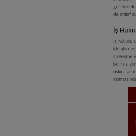
gerekmekte
de ihtilaf 
İş Huku
İş hukuku u
iddiaları v
sözleşmel
belirsiz yü
riskini ar
aşamasında