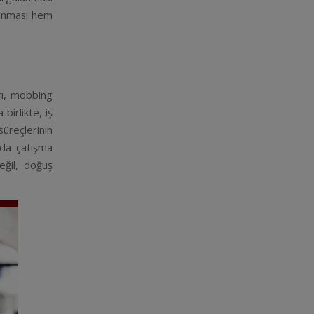
lınması hem
arı, mobbing
birlikte, iş
reçlerinin
ı da çatışma
eğil, doğuş