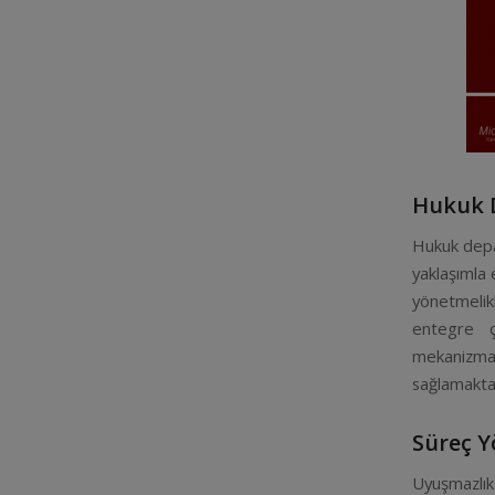
Hukuk D
Hukuk depar
yaklaşımla 
yönetmelikl
entegre ça
mekanizma
sağlamakta
Süreç Y
Uyuşmazlık