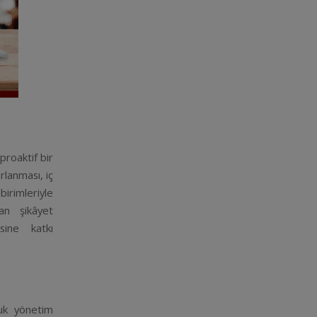
proaktif bir
rlanması, iç
birimleriyle
şan şikâyet
sine katkı
kuk yönetim