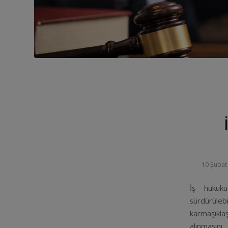
10 Şubat
İş hukuku
sürdürülebi
karmaşıkl
alınmasın