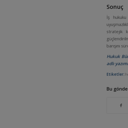
Sonuç
İş hukuku 
uyuşmazlık
stratejik 
güçlendiri
barışını sür
Hukuk Bür
adlı yazım
Etiketler:
h
Bu gönder