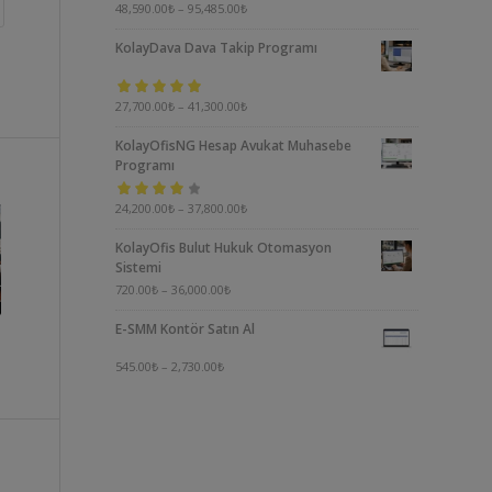
5 üzerinden
48,590.00
₺
–
95,485.00
₺
5.00
oy aldı
KolayDava Dava Takip Programı
5 üzerinden
27,700.00
₺
–
41,300.00
₺
5.00
oy aldı
KolayOfisNG Hesap Avukat Muhasebe
Programı
5
24,200.00
₺
–
37,800.00
₺
üzerinden
KolayOfis Bulut Hukuk Otomasyon
4.00
oy aldı
Sistemi
720.00
₺
–
36,000.00
₺
E-SMM Kontör Satın Al
545.00
₺
–
2,730.00
₺