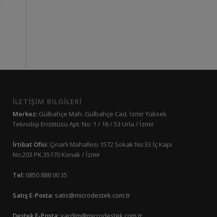
İLETİŞİM BİLGİLERİ
Merkez:
Gülbahçe Mah. Gülbahçe Cad. İzmir Yüksek
Teknoloji Enstitüsü Apt. No: 1 / 16 / 53 Urla / İzmir
İrtibat Ofisi:
Çınarlı Mahallesi 1572 Sokak No:33 İç Kapı
No:203 PK.35170 Konak / İzmir
Tel:
0850 888 00 35
Satış E-Posta:
satis@microdestek.com.tr
Destek E-Posta:
yardim@microdestek.com.tr