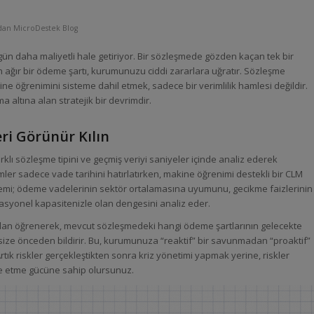
ndan
MicroDestek Blog
 gün daha maliyetli hale getiriyor. Bir sözleşmede gözden kaçan tek bir
an ağır bir ödeme şartı, kurumunuzu ciddi zararlara uğratır. Sözleşme
kine öğrenimini sisteme dahil etmek, sadece bir verimlilik hamlesi değildir.
 altına alan stratejik bir devrimdir.
ri Görünür Kılın
rklı sözleşme tipini ve geçmiş veriyi saniyeler içinde analiz ederek
mler sadece vade tarihini hatırlatırken, makine öğrenimi destekli bir CLM
mi; ödeme vadelerinin sektör ortalamasına uyumunu, gecikme faizlerinin
rasyonel kapasitenizle olan dengesini analiz eder.
dan öğrenerek, mevcut sözleşmedeki hangi ödeme şartlarının gelecekte
 size önceden bildirir. Bu, kurumunuza “reaktif” bir savunmadan “proaktif”
tık riskler gerçekleştikten sonra kriz yönetimi yapmak yerine, riskler
e etme gücüne sahip olursunuz.