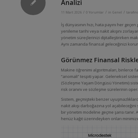
Analizi
/
/
/
11 Mart 2026
0 Yorumlar
in
Genel
tarafı
İş dünyasının hızı, hata payını her geçen
yenileme tarihi veya nakit akışını zorlay
yönetim süreçlerinizi dijitalleştirirken ma
Aynı zamanda finansal geleceğinizi koruma
Görünmez Finansal Riskle
Makine öğrenimi algoritmaları, binlerce fa
“anomali” tespiti yapar. Geleneksel siste
(Sözleşme Yaşam Döngüsü Yönetimi) siste
risk oranını ve sözleşme sürelerinin ope
Sistem, geçmişteki benzer uyuşmazlıklar
nakit akışı darboğazına yol açabileceğini
bir yönetim modeline geçme şansı tanır. Ar
henüz kağıt üzerindeyken onları minimiz