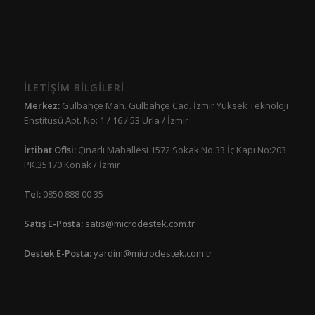
İLETİŞİM BİLGİLERİ
Merkez:
Gülbahçe Mah. Gülbahçe Cad. İzmir Yüksek Teknoloji
Enstitüsü Apt. No: 1 / 16 / 53 Urla / İzmir
İrtibat Ofisi:
Çınarlı Mahallesi 1572 Sokak No:33 İç Kapı No:203
PK.35170 Konak / İzmir
Tel:
0850 888 00 35
Satış E-Posta:
satis@microdestek.com.tr
Destek E-Posta:
yardim@microdestek.com.tr