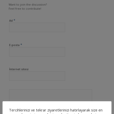
Want to join the discussion?
Feel free to contribute!
*
Ad
*
E-posta
İnternet sitesi
Tercihlerinizi ve tekrar ziyaretlerinizi hatırlayarak size en