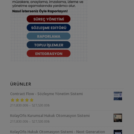
ÜRÜNLER
Contract Flow - Sözleşme Yönetim Sistemi
5 üzerinden
211,830.00
₺
–
527,530.00
₺
5.00
oy aldı
KolayOfis Kurumsal Hukuk Otomasyon Sistemi
211,830.00
₺
–
527,530.00
₺
KolayOfis Hukuk Otomasyon Sistemi - Next Generation