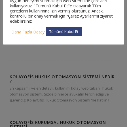
uygun deneyimi sunmak için web sitemizde çerezleri
kullanıyoruz. "Tümünü Kabul Et"e tıklayarak Tüm
çerezlerin kullanımına izin vermiş olursunuz. Ancak,
kontrollü bir onay vermek için "Çerez Ayarları"nı ziyaret
edebilirsiniz.
Daha Fazla Detay
Tümünü Kabul Et
KOLAYOFIS HUKUK OTOMASYON SISTEMI NEDIR
?
En kapsamlı ve en detaylı, kullanımı kolay web tabanlı hukuk
otomasyon sistemi. Sizde binlerce avukatın tercih ettiği ve
güvendiği KolayOfis Hukuk Otomasyon Sistemi 'ne katılın !
KOLAYOFIS KURUMSAL HUKUK OTOMASYON
SISTEMI