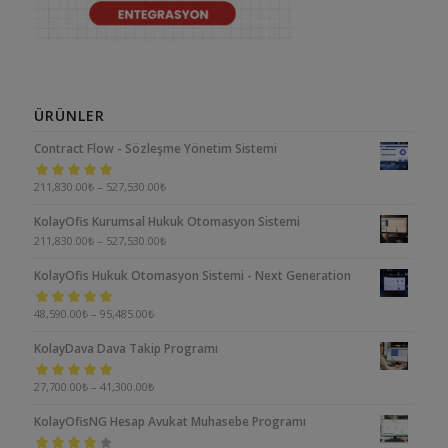
ÜRÜNLER
Contract Flow - Sözleşme Yönetim Sistemi
5 üzerinden
211,830.00
₺
–
527,530.00
₺
5.00
oy aldı
KolayOfis Kurumsal Hukuk Otomasyon Sistemi
211,830.00
₺
–
527,530.00
₺
KolayOfis Hukuk Otomasyon Sistemi - Next Generation
5 üzerinden
48,590.00
₺
–
95,485.00
₺
5.00
oy aldı
KolayDava Dava Takip Programı
5 üzerinden
27,700.00
₺
–
41,300.00
₺
5.00
oy aldı
KolayOfisNG Hesap Avukat Muhasebe Programı