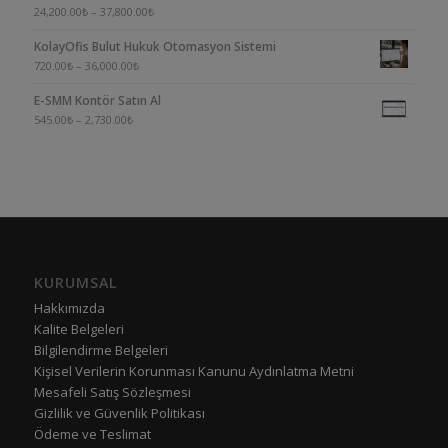
5
24,200.00
₺
–
37,800.00
₺
üzerinden
KolayOfis Bulut Hukuk Otomasyon Sistemi
4.00
oy aldı
720.00
₺
–
36,000.00
₺
E-SMM Kontör Satın Al
545.00
₺
–
2,730.00
₺
KURUMSAL
Hakkımızda
Kalite Belgeleri
Bilgilendirme Belgeleri
Kişisel Verilerin Korunması Kanunu Aydınlatma Metni
Mesafeli Satış Sözleşmesi
Gizlilik ve Güvenlik Politikası
Ödeme ve Teslimat