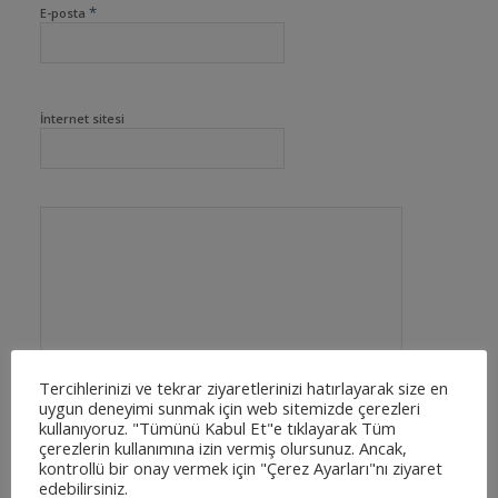
*
E-posta
İnternet sitesi
Tercihlerinizi ve tekrar ziyaretlerinizi hatırlayarak size en
uygun deneyimi sunmak için web sitemizde çerezleri
kullanıyoruz. "Tümünü Kabul Et"e tıklayarak Tüm
çerezlerin kullanımına izin vermiş olursunuz. Ancak,
kontrollü bir onay vermek için "Çerez Ayarları"nı ziyaret
edebilirsiniz.