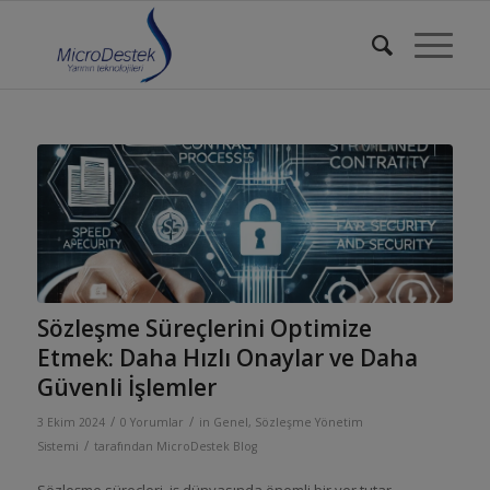
Sözleşme Süreçlerini Optimize
Etmek: Daha Hızlı Onaylar ve Daha
Güvenli İşlemler
/
/
3 Ekim 2024
0 Yorumlar
in
Genel
,
Sözleşme Yönetim
/
Sistemi
tarafından
MicroDestek Blog
Sözleşme süreçleri, iş dünyasında önemli bir yer tutar.