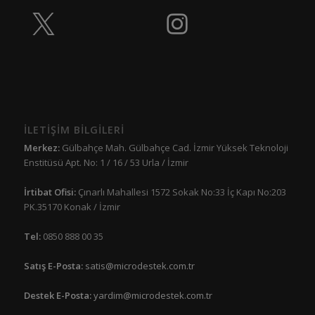
İLETİŞİM BİLGİLERİ
Merkez:
Gülbahçe Mah. Gülbahçe Cad. İzmir Yüksek Teknoloji
Enstitüsü Apt. No: 1 / 16 / 53 Urla / İzmir
İrtibat Ofisi:
Çınarlı Mahallesi 1572 Sokak No:33 İç Kapı No:203
PK.35170 Konak / İzmir
Tel:
0850 888 00 35
Satış E-Posta:
satis@microdestek.com.tr
Destek E-Posta:
yardim@microdestek.com.tr