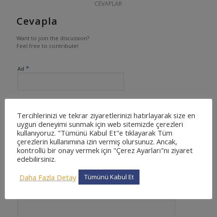
CEVAPLAR
Cevapla
Want to join the discussion?
Feel free to contribute!
*
Ad
*
Tercihlerinizi ve tekrar ziyaretlerinizi hatırlayarak size en
E-posta
uygun deneyimi sunmak için web sitemizde çerezleri
kullanıyoruz. "Tümünü Kabul Et"e tıklayarak Tüm
çerezlerin kullanımına izin vermiş olursunuz. Ancak,
kontrollü bir onay vermek için "Çerez Ayarları"nı ziyaret
edebilirsiniz.
İnternet sitesi
Daha Fazla Detay
Tümünü Kabul Et