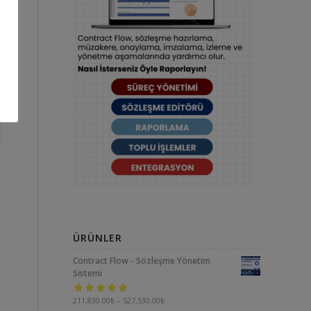
ÜRÜNLER
Contract Flow - Sözleşme Yönetim
Sistemi
5 üzerinden
211,830.00
₺
–
527,530.00
₺