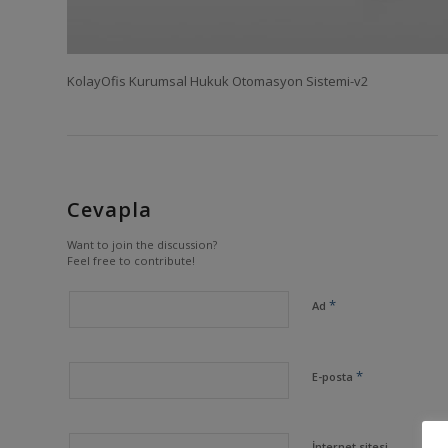
KolayOfis Kurumsal Hukuk Otomasyon Sistemi-v2
Cevapla
Want to join the discussion?
Feel free to contribute!
*
Ad
*
E-posta
İnternet sitesi