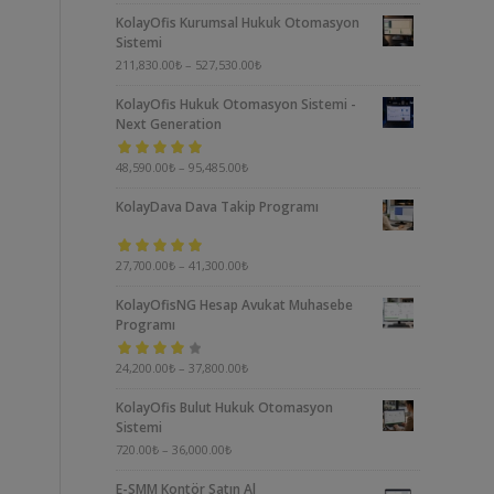
5.00
oy aldı
KolayOfis Kurumsal Hukuk Otomasyon
Sistemi
211,830.00
₺
–
527,530.00
₺
KolayOfis Hukuk Otomasyon Sistemi -
Next Generation
5 üzerinden
48,590.00
₺
–
95,485.00
₺
5.00
oy aldı
KolayDava Dava Takip Programı
5 üzerinden
27,700.00
₺
–
41,300.00
₺
5.00
oy aldı
KolayOfisNG Hesap Avukat Muhasebe
Programı
5
24,200.00
₺
–
37,800.00
₺
üzerinden
KolayOfis Bulut Hukuk Otomasyon
4.00
oy aldı
Sistemi
720.00
₺
–
36,000.00
₺
E-SMM Kontör Satın Al