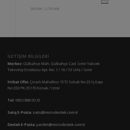
545.00
₺
–
2,730.00
₺
İLETİŞİM BİLGİLERİ
Merkez:
Gülbahçe Mah. Gülbahçe Cad. İzmir Yüksek
Teknoloji Enstitüsü Apt. No: 1 / 16 / 53 Urla / İzmir
İrtibat Ofisi:
Çınarlı Mahallesi 1572 Sokak No:33 İç Kapı
No:203 PK.35170 Konak / İzmir
Tel:
0850 888 00 35
Satış E-Posta:
satis@microdestek.com.tr
Destek E-Posta:
yardim@microdestek.com.tr