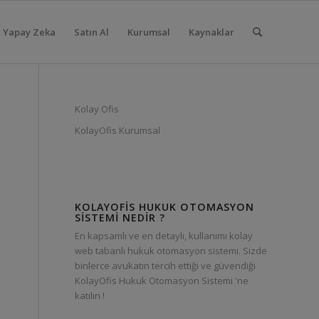
Yapay Zeka
Satın Al
Kurumsal
Kaynaklar
Kolay Ofis
KolayOfis Kurumsal
KOLAYOFIS HUKUK OTOMASYON
SISTEMI NEDIR ?
En kapsamlı ve en detaylı, kullanımı kolay
web tabanlı hukuk otomasyon sistemi. Sizde
binlerce avukatın tercih ettiği ve güvendiği
KolayOfis Hukuk Otomasyon Sistemi 'ne
katılın !