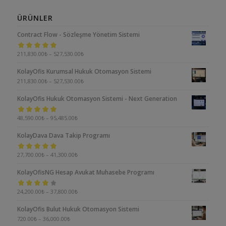
ÜRÜNLER
Contract Flow - Sözleşme Yönetim Sistemi
5 üzerinden
211,830.00
₺
–
527,530.00
₺
5.00
oy aldı
KolayOfis Kurumsal Hukuk Otomasyon Sistemi
211,830.00
₺
–
527,530.00
₺
KolayOfis Hukuk Otomasyon Sistemi - Next Generation
5 üzerinden
48,590.00
₺
–
95,485.00
₺
5.00
oy aldı
KolayDava Dava Takip Programı
5 üzerinden
27,700.00
₺
–
41,300.00
₺
5.00
oy aldı
KolayOfisNG Hesap Avukat Muhasebe Programı
5
24,200.00
₺
–
37,800.00
₺
üzerinden
KolayOfis Bulut Hukuk Otomasyon Sistemi
4.00
oy aldı
720.00
₺
–
36,000.00
₺