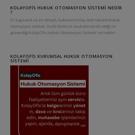
KOLAYOFIS HUKUK OTOMASYON SISTEMI NEDIR
?
En kapsamlı ve en detaylı, kullanımı kolay web tabanlı hukuk
otomasyon sistemi. Sizde binlerce avukatın tercih ettiği ve
güvendiği KolayOfis Hukuk Otomasyon Sistemi 'ne katılın !
KOLAYOFIS KURUMSAL HUKUK OTOMASYON
SISTEMI