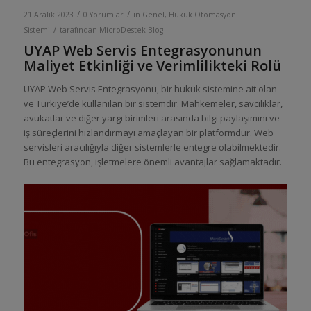
/
/
21 Aralık 2023
0 Yorumlar
in
Genel
,
Hukuk Otomasyon
/
Sistemi
tarafından
MicroDestek Blog
UYAP Web Servis Entegrasyonunun
Maliyet Etkinliği ve Verimlilikteki Rolü
UYAP Web Servis Entegrasyonu, bir hukuk sistemine ait olan
ve Türkiye’de kullanılan bir sistemdir. Mahkemeler, savcılıklar,
avukatlar ve diğer yargı birimleri arasında bilgi paylaşımını ve
iş süreçlerini hızlandırmayı amaçlayan bir platformdur. Web
servisleri aracılığıyla diğer sistemlerle entegre olabilmektedir.
Bu entegrasyon, işletmelere önemli avantajlar sağlamaktadır.