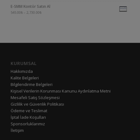
E-SMM Kontör Satın Al
545.00
₺
–
2,730.00
₺
KURUMSAL
Hakkımızda
Kalite Belgeleri
Bilgilendirme Belgeleri
Kişisel Verilerin Korunması Kanunu Aydınlatma Metni
Mesafeli Satış Sözleşmesi
Gizlilik ve Güvenlik Politikası
Ödeme ve Teslimat
İptal İade Koşulları
Sponsorluklarımız
İletişim