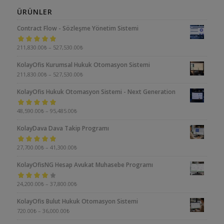
ÜRÜNLER
Contract Flow - Sözleşme Yönetim Sistemi
5 üzerinden
211,830.00
₺
–
527,530.00
₺
5.00
oy aldı
KolayOfis Kurumsal Hukuk Otomasyon Sistemi
211,830.00
₺
–
527,530.00
₺
KolayOfis Hukuk Otomasyon Sistemi - Next Generation
5 üzerinden
48,590.00
₺
–
95,485.00
₺
5.00
oy aldı
KolayDava Dava Takip Programı
5 üzerinden
27,700.00
₺
–
41,300.00
₺
5.00
oy aldı
KolayOfisNG Hesap Avukat Muhasebe Programı
5
24,200.00
₺
–
37,800.00
₺
üzerinden
KolayOfis Bulut Hukuk Otomasyon Sistemi
4.00
oy aldı
720.00
₺
–
36,000.00
₺