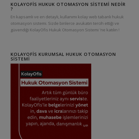
KOLAYOFIS HUKUK OTOMASYON SISTEMI NEDIR
?
En kapsamlı ve en detaylı, kullanımı kolay web tabanlı hukuk
otomasyon sistemi. Sizde binlerce avukatın tercih ettiği ve
güvendiği KolayOfis Hukuk Otomasyon Sistemi 'ne katılın !
KOLAYOFIS KURUMSAL HUKUK OTOMASYON
SISTEMI