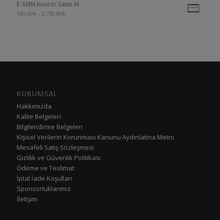
E-SMM Kontör Satın Al
545.00
₺
–
2,730.00
₺
KURUMSAL
Hakkımızda
Kalite Belgeleri
Bilgilendirme Belgeleri
Kişisel Verilerin Korunması Kanunu Aydınlatma Metni
Mesafeli Satış Sözleşmesi
Gizlilik ve Güvenlik Politikası
Ödeme ve Teslimat
İptal İade Koşulları
Sponsorluklarımız
İletişim