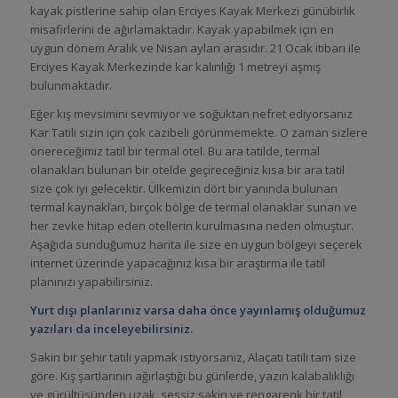
kayak pistlerine sahip olan Erciyes Kayak Merkezi günübirlik
misafirlerini de ağırlamaktadır. Kayak yapabilmek için en
uygun dönem Aralık ve Nisan ayları arasıdır. 21 Ocak itibarı ile
Erciyes Kayak Merkezinde kar kalınlığı 1 metreyi aşmış
bulunmaktadır.
Eğer kış mevsimini sevmiyor ve soğuktan nefret ediyorsanız
Kar Tatili sizin için çok cazibeli görünmemekte. O zaman sizlere
önereceğimiz tatil bir termal otel. Bu ara tatilde, termal
olanakları bulunan bir otelde geçireceğiniz kısa bir ara tatil
size çok iyi gelecektir. Ülkemizin dört bir yanında bulunan
termal kaynakları, birçok bölge de termal olanaklar sunan ve
her zevke hitap eden otellerin kurulmasına neden olmuştur.
Aşağıda sunduğumuz harita ile size en uygun bölgeyi seçerek
internet üzerinde yapacağınız kısa bir araştırma ile tatil
planınızı yapabilirsiniz.
Yurt dışı planlarınız varsa daha önce yayınlamış olduğumuz
yazıları da inceleyebilirsiniz.
Sakin bir şehir tatili yapmak istiyorsanız, Alaçatı tatili tam size
göre. Kış şartlarının ağırlaştığı bu günlerde, yazın kalabalıklığı
ve gürültüsünden uzak, sessiz sakin ve rengarenk bir tatil