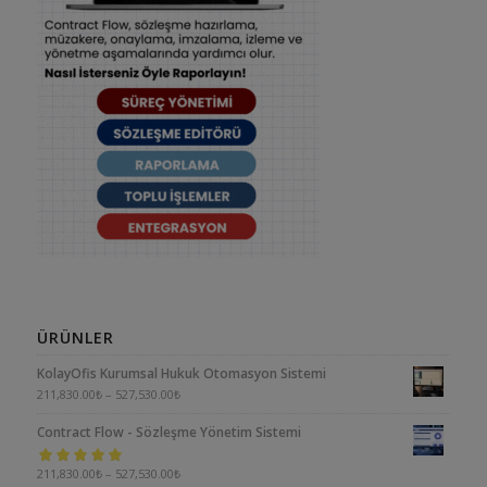
ÜRÜNLER
KolayOfis Kurumsal Hukuk Otomasyon Sistemi
211,830.00
₺
–
527,530.00
₺
Contract Flow - Sözleşme Yönetim Sistemi
5 üzerinden
211,830.00
₺
–
527,530.00
₺