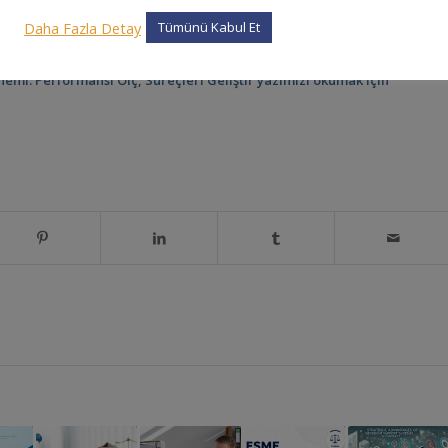
tirmeye yönlendiriyor. Bu nedenle sözleşme otomasyonu, hataları azaltırke
Daha Fazla Detay
eşmelerini doğru yönettiklerinde büyümelerini sürekli kılar ve kurumsal güven
Tümünü Kabul Et
Önemi: Performansı
Ölç, Süreçleri Geliştir
yazımızı okumak için