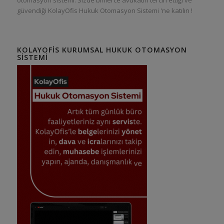
otomasyon sistemi. Sizde binlerce avukatın tercih ettiği ve
güvendiği KolayOfis Hukuk Otomasyon Sistemi 'ne katılın !
KOLAYOFIS KURUMSAL HUKUK OTOMASYON
SISTEMI