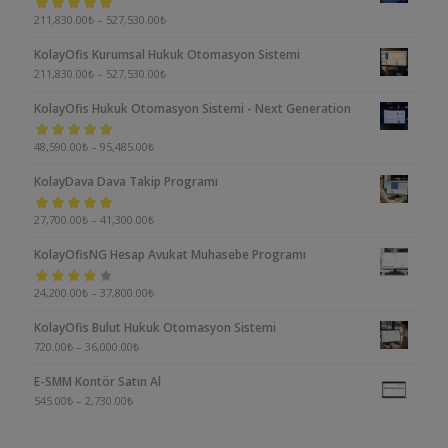
5 üzerinden
211,830.00
₺
–
527,530.00
₺
5.00
oy aldı
KolayOfis Kurumsal Hukuk Otomasyon Sistemi
211,830.00
₺
–
527,530.00
₺
KolayOfis Hukuk Otomasyon Sistemi - Next Generation
5 üzerinden
48,590.00
₺
–
95,485.00
₺
5.00
oy aldı
KolayDava Dava Takip Programı
5 üzerinden
27,700.00
₺
–
41,300.00
₺
5.00
oy aldı
KolayOfisNG Hesap Avukat Muhasebe Programı
5
24,200.00
₺
–
37,800.00
₺
üzerinden
KolayOfis Bulut Hukuk Otomasyon Sistemi
4.00
oy aldı
720.00
₺
–
36,000.00
₺
E-SMM Kontör Satın Al
545.00
₺
–
2,730.00
₺