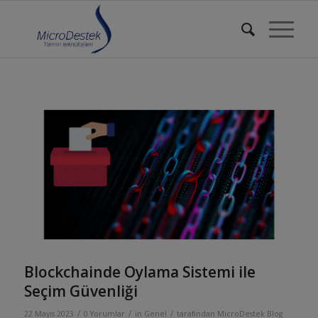
Blockchainde Oylama Sistemi ile
Seçim Güvenliği
/
/
/
22 Mayıs 2023
0 Yorumlar
in
Genel
tarafından
MicroDestek Blog