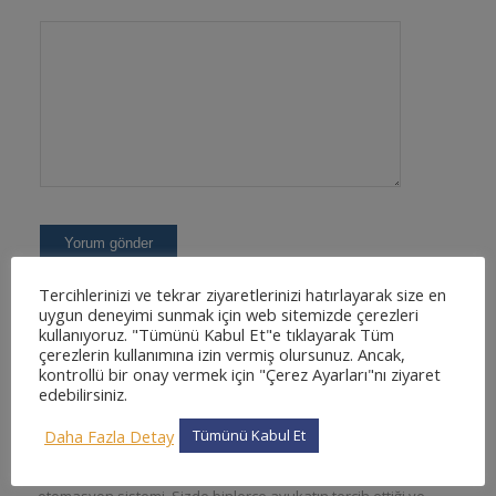
Tercihlerinizi ve tekrar ziyaretlerinizi hatırlayarak size en
uygun deneyimi sunmak için web sitemizde çerezleri
kullanıyoruz. "Tümünü Kabul Et"e tıklayarak Tüm
çerezlerin kullanımına izin vermiş olursunuz. Ancak,
kontrollü bir onay vermek için "Çerez Ayarları"nı ziyaret
edebilirsiniz.
KOLAYOFIS HUKUK OTOMASYON SISTEMI NEDIR
Daha Fazla Detay
Tümünü Kabul Et
?
En kapsamlı ve en detaylı, kullanımı kolay web tabanlı hukuk