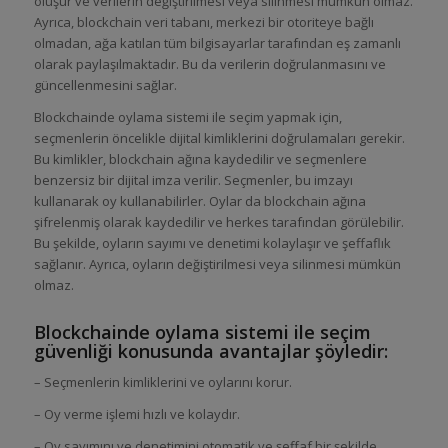
oluşur ve verilerin değiştirilmesi veya silinmesi mümkün olmaz.
Ayrıca, blockchain veri tabanı, merkezi bir otoriteye bağlı
olmadan, ağa katılan tüm bilgisayarlar tarafından eş zamanlı
olarak paylaşılmaktadır. Bu da verilerin doğrulanmasını ve
güncellenmesini sağlar.
Blockchainde oylama sistemi ile seçim yapmak için,
seçmenlerin öncelikle dijital kimliklerini doğrulamaları gerekir.
Bu kimlikler, blockchain ağına kaydedilir ve seçmenlere
benzersiz bir dijital imza verilir. Seçmenler, bu imzayı
kullanarak oy kullanabilirler. Oylar da blockchain ağına
şifrelenmiş olarak kaydedilir ve herkes tarafından görülebilir.
Bu şekilde, oyların sayımı ve denetimi kolaylaşır ve şeffaflık
sağlanır. Ayrıca, oyların değiştirilmesi veya silinmesi mümkün
olmaz.
Blockchainde oylama sistemi ile seçim
güvenliği konusunda avantajlar şöyledir:
– Seçmenlerin kimliklerini ve oylarını korur.
– Oy verme işlemi hızlı ve kolaydır.
– Oy sayımını ve denetimini otomatik ve şeffaf bir şekilde