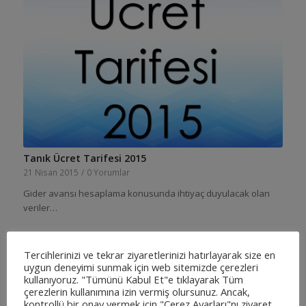
Tanık Ücret Tarifesi 2015
21 Nisan 2015
/
0 Yorumlar
Gider avansı hesaplama konusunda ihtiyaç duyulacak olan
veriler…
Tercihlerinizi ve tekrar ziyaretlerinizi hatırlayarak size en
uygun deneyimi sunmak için web sitemizde çerezleri
kullanıyoruz. "Tümünü Kabul Et"e tıklayarak Tüm
çerezlerin kullanımına izin vermiş olursunuz. Ancak,
kontrollü bir onay vermek için "Çerez Ayarları"nı ziyaret