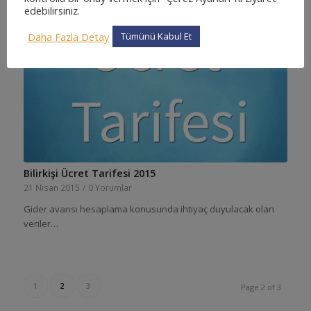
edebilirsiniz.
Daha Fazla Detay
Tümünü Kabul Et
Bilirkişi Ücret Tarifesi 2015
21 Nisan 2015
/
0 Yorumlar
Gider avansı hesaplama konusunda ihtiyaç duyulacak olan
veriler…
1
2
3
Page 2 of 3