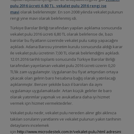
pulu 2016 ücreti 6,80 TL, vekalet pulu 2016 rengi ise
mavi
olarak belirlenmiştir. En son 2008 yılında vekalet pulunun
rengi yine mavi olarak belirlenmiş idi.
Türkiye Barolar Birliği tarafından yapılan açıklama sonucunda
vekalet pulu 2016 ücreti 6,80 TL olarak belirlense de, bazı
barolar bu fiyatların üzerinde vekalet pulu satışı yapacağını
açıkladı. Adana Barosu yönetim kurulu sonucunda aldığı karar
ile vekalet pulu ücretinin 7,00 TL olarak belirlendiğini açıkladı.
12.01.2016 tarihli toplantı sonucunda Türkiye Barolar Birliği
tarafından yayınlanan vekalet pulu 2016 ücreti üzerin 0,20
TL’lik zam uygulamıştır. Uygulanan bu fiyat artışından ortaya
çıkacak olan gelirin baro hesabına bağış olarak yatırılacağı
açıklanmıştır. Benzer şekilde bazı il baroları da aynı
uygulamayı uygulamaktadır. Artan küçük gelirler ile baro
olarak yatırımlar yapmak ve avukatlara daha iyi hizmet
vermek için hizmet vermektedirler.
Vekalet pulu nedir, vekalet pulu nereden alınır gibi aklınıza
takılan soruların yanıtlarını ve vekalet pulunun yakın tarihinin
detaylarını incelemek
için
http://www.microdestek.com.tr/vekalet-pulu.html
adresini