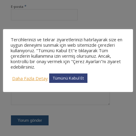
*
E-posta
İnternet sitesi
Tercihlerinizi ve tekrar ziyaretlerinizi hatırlayarak size en
uygun deneyimi sunmak için web sitemizde çerezleri
kullanıyoruz. "Tümünü Kabul Et"e tıklayarak Tüm
çerezlerin kullanımına izin vermiş olursunuz. Ancak,
kontrollü bir onay vermek için "Çerez Ayarları"nı ziyaret
edebilirsiniz.
Daha Fazla Detay
Tümünü Kabul Et