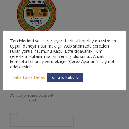
Tercihlerinizi ve tekrar ziyaretlerinizi hatırlayarak size en
uygun deneyimi sunmak için web sitemizde çerezleri
kullanıyoruz. "Tümünü Kabul Et"e tıklayarak Tüm
çerezlerin kullanımına izin vermiş olursunuz. Ancak,
kontrollü bir onay vermek için "Çerez Ayarları"nı ziyaret
0
edebilirsiniz.
CEVAPLAR
Daha Fazla Detay
Tümünü Kabul Et
Cevapla
Want to join the discussion?
Feel free to contribute!
*
Ad