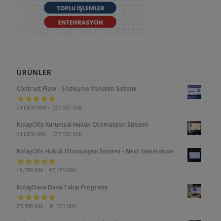
ÜRÜNLER
Contract Flow - Sözleşme Yönetim Sistemi
5 üzerinden
211,830.00
₺
–
527,530.00
₺
5.00
oy aldı
KolayOfis Kurumsal Hukuk Otomasyon Sistemi
211,830.00
₺
–
527,530.00
₺
KolayOfis Hukuk Otomasyon Sistemi - Next Generation
5 üzerinden
48,590.00
₺
–
95,485.00
₺
5.00
oy aldı
KolayDava Dava Takip Programı
5 üzerinden
27,700.00
₺
–
41,300.00
₺
5.00
oy aldı