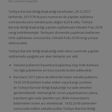
MicroDestek KolayOfis
Türkiye Barolar Birliği Başkanlığı tarafından, 29.12.2017
tarihinde, 2017/78 duyuru numarası ile yapılan açıklama
sonrasında yeni vekalet pulu değeri 8,20 ₺ oldu. Türkiye
Barolar Birliği Başkanlığı yapılan açıklamada Vekalet Pulu 2018
rengi belirtilmemiştir. İlerleyen dönemde yapılması beklenen
renk açıklaması sonucunda, Vekalet Pulu 2018 rengi yazıya
eklenecektir.
Türkiye Barolar Birliği Başkanlığı web sitesi üzerinde yapılan
açıklamada aşağıda yer alan detaylar yer aldı;
Vekalet pullarının basımına başlanmış olup Halk Bankası
‘nın ilgili şubelerine en kısa sürede teslim edilecektir.
Baroların 2017 yılına ait ellerinde kalan vekalet pullarını,
19.02.2018 tarihine kadar elden veya kargo yöntemi
ile Türkiye Barolar Birliği Başkanlığı ‘na iade etmeleri
gerekmektedir. Herhangi bir sorun yaşanmaması adına,
baroların geri iade işlemleri için, IBAN numaralarını
bildirmeleri önem arz etmektedir. 19.02.2018 tarihinden
sonra iade edilen vekalet pulları Türkiye Barolar Birliği