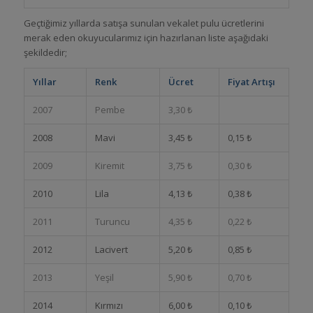
Geçtiğimiz yıllarda satışa sunulan vekalet pulu ücretlerini
merak eden okuyucularımız için hazırlanan liste aşağıdaki
şekildedir;
Yıllar
Renk
Ücret
Fiyat Artışı
2007
Pembe
3,30 ₺
2008
Mavi
3,45 ₺
0,15 ₺
2009
Kiremit
3,75 ₺
0,30 ₺
2010
Lila
4,13 ₺
0,38 ₺
2011
Turuncu
4,35 ₺
0,22 ₺
2012
Lacivert
5,20 ₺
0,85 ₺
2013
Yeşil
5,90 ₺
0,70 ₺
2014
Kırmızı
6,00 ₺
0,10 ₺