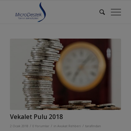
Vekalet Pulu 2018
/
/
/
2 Ocak 2018
0 Yorumlar
in
Avukat Rehberi
tarafından