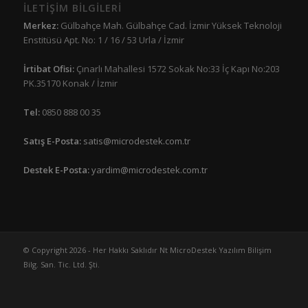
İLETİŞİM BİLGİLERİ
Merkez:
Gülbahçe Mah. Gülbahçe Cad. İzmir Yüksek Teknoloji
Enstitüsü Apt. No: 1 / 16 / 53 Urla / İzmir
İrtibat Ofisi:
Çınarlı Mahallesi 1572 Sokak No:33 İç Kapı No:203
PK.35170 Konak / İzmir
Tel:
0850 888 00 35
Satış E-Posta:
satis@microdestek.com.tr
Destek E-Posta:
yardim@microdestek.com.tr
© Copyright 2026 - Her Hakkı Saklıdır Nt MicroDestek Yazılım Bilişim
Bilg. San. Tic. Ltd. Şti.