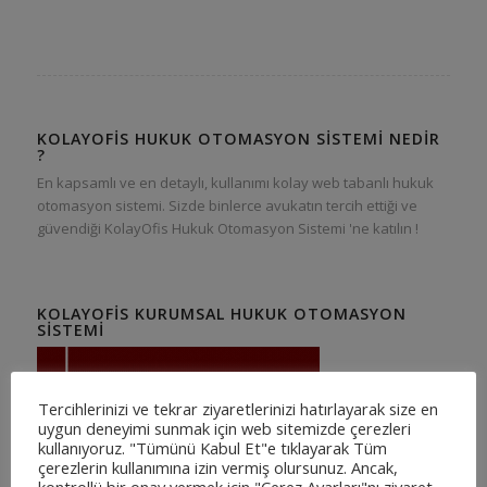
KOLAYOFIS HUKUK OTOMASYON SISTEMI NEDIR
?
En kapsamlı ve en detaylı, kullanımı kolay web tabanlı hukuk
otomasyon sistemi. Sizde binlerce avukatın tercih ettiği ve
güvendiği KolayOfis Hukuk Otomasyon Sistemi 'ne katılın !
KOLAYOFIS KURUMSAL HUKUK OTOMASYON
SISTEMI
Tercihlerinizi ve tekrar ziyaretlerinizi hatırlayarak size en
uygun deneyimi sunmak için web sitemizde çerezleri
kullanıyoruz. "Tümünü Kabul Et"e tıklayarak Tüm
çerezlerin kullanımına izin vermiş olursunuz. Ancak,
kontrollü bir onay vermek için "Çerez Ayarları"nı ziyaret