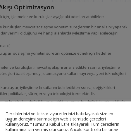
Akışı Optimizasyon
çin, işletmeler ve kuruluşlar aşağıdaki adımları atabilirler:
 ve kuruluşlar, mevcut sözleşme yönetim süreçlerinin bir analizini yaparak
adar verimli olduğunu ve hangi alanlarda iyileştirme yapılabileceğini
alizi]
ruluşlar, sözleşme yönetim sürecini optimize etmek için hedefler
etmeler ve kuruluşlar, mevcut iş akışını analiz ettikten sonra, iyileştirme
lar süreçleri basitleştirmeyi, otomasyonu kullanmayı veya yeni teknolojileri
kuruluşlar, iyileştirme fırsatlarını belirledikten sonra, değişiklikleri
ler politikalar, süreçler veya teknolojiyi içermektedir.
 ve kuruluşlar, değişiklikleri yaptıktan sonra, bu değişikliklerin etkililiğini
edeflere ulaşmada yardımcı olup olmadığını belirlemeye yardımcı olacaktır.
Tercihlerinizi ve tekrar ziyaretlerinizi hatırlayarak size en
uygun deneyimi sunmak için web sitemizde çerezleri
kullanıyoruz. "Tümünü Kabul Et"e tıklayarak Tüm çerezlerin
kullanımına izin vermiş olursunuz. Ancak, kontrollü bir onay
ize etmenin en etkili yollarından biridir. Sözleşme yönetim yazılımı,