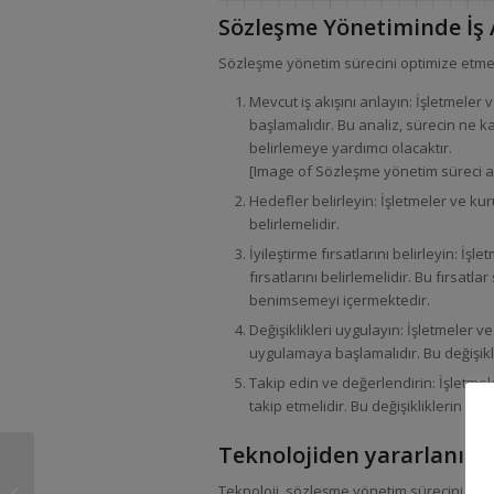
Sözleşme Yönetiminde İş 
Sözleşme yönetim sürecini optimize etmek i
Mevcut iş akışını anlayın: İşletmeler
başlamalıdır. Bu analiz, sürecin ne k
belirlemeye yardımcı olacaktır.
[Image of Sözleşme yönetim süreci an
Hedefler belirleyin: İşletmeler ve ku
belirlemelidir.
İyileştirme fırsatlarını belirleyin: İşl
fırsatlarını belirlemelidir. Bu fırsat
benimsemeyi içermektedir.
Değişiklikleri uygulayın: İşletmeler ve 
uygulamaya başlamalıdır. Bu değişiklik
Takip edin ve değerlendirin: İşletmeler
takip etmelidir. Bu değişikliklerin h
Teknolojiden yararlanın
Hatırlatıcılar ve Takvim
İşlevselliği: Sözleşme
Teknoloji, sözleşme yönetim sürecini optim