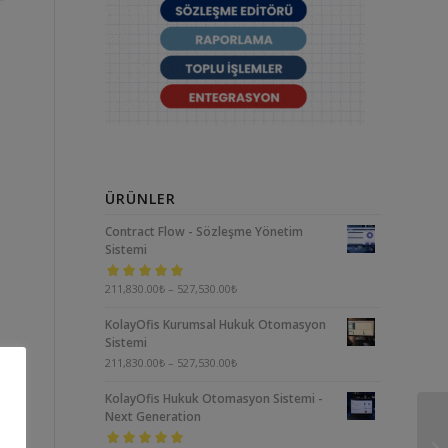
ÜRÜNLER
Contract Flow - Sözleşme Yönetim
Sistemi
5 üzerinden
211,830.00
₺
–
527,530.00
₺
5.00
oy aldı
KolayOfis Kurumsal Hukuk Otomasyon
Sistemi
211,830.00
₺
–
527,530.00
₺
KolayOfis Hukuk Otomasyon Sistemi -
Next Generation