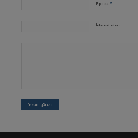
*
E-posta
İnternet sitesi