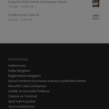
KolayOfis Bulut Hukuk Otomasyon Sistemi
4.00
oy aldı
720.00
₺
–
36,000.00
₺
E-SMM Kontör Satın Al
545.00
₺
–
2,730.00
₺
KURUMSAL
Hakkımızda
Kalite Belgeleri
Bilgilendirme Belgeleri
Kişisel Verilerin Korunması Kanunu Aydınlatma Metni
Mesafeli Satış Sözleşmesi
Gizlilik ve Güvenlik Politikası
Ödeme ve Teslimat
İptal İade Koşulları
Sponsorluklarımız