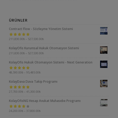
ÜRÜNLER
Contract Flow - Sözleşme Yönetim Sistemi
5 üzerinden
211,830.00
₺
–
527,530.00
₺
5.00
oy aldı
KolayOfis Kurumsal Hukuk Otomasyon Sistemi
211,830.00
₺
–
527,530.00
₺
KolayOfis Hukuk Otomasyon Sistemi - Next Generation
5 üzerinden
48,590.00
₺
–
95,485.00
₺
5.00
oy aldı
KolayDava Dava Takip Programı
5 üzerinden
27,700.00
₺
–
41,300.00
₺
5.00
oy aldı
KolayOfisNG Hesap Avukat Muhasebe Programı
5
24,200.00
₺
–
37,800.00
₺
üzerinden