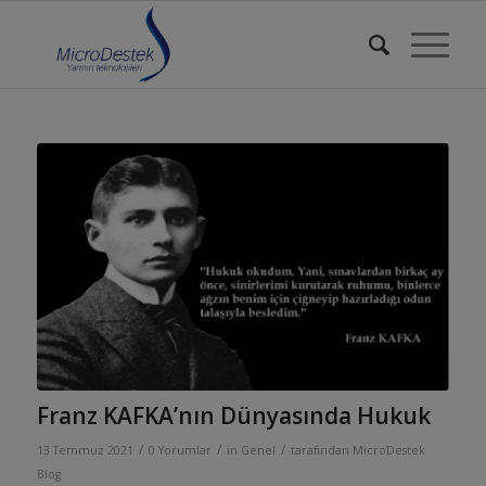
Franz KAFKA’nın Dünyasında Hukuk
/
/
/
13 Temmuz 2021
0 Yorumlar
in
Genel
tarafından
MicroDestek
Blog