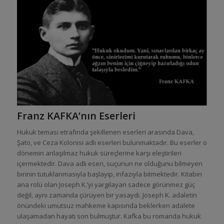
Franz KAFKA’nın Eserleri
Hukuk teması etrafında şekillenen eserleri arasında Dava,
Şato, ve Ceza Kolonisi adlı eserleri bulunmaktadır. Bu eserler o
dönemin anlaşılmaz hukuk süreçlerine karşı eleştirileri
içermektedir. Dava adlı eseri, suçunun ne olduğunu bilmeyen
birinin tutuklanmasıyla başlayıp, infazıyla bitmektedir. Kitabın
ana rolü olan Joseph K.’yi yargılayan sadece görünmez güç
değil, aynı zamanda çürüyen bir yasaydı. Joseph K. adaletin
önündeki umutsuz mahkeme kapısında beklerken adalete
ulaşamadan hayatı son bulmuştur. Kafka bu romanda hukuk