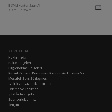
E-SMM Kontör Satın Al
545.00
₺
–
2,730.00
₺
KURUMSAL
Hakkımızda
Kalite Belgeleri
Bilgilendirme Belgeleri
Kişisel Verilerin Korunması Kanunu Aydınlatma Metni
Mesafeli Satış Sözleşmesi
Gizlilik ve Güvenlik Politikası
Ödeme ve Teslimat
İptal İade Koşulları
Sponsorluklarımız
İletişim