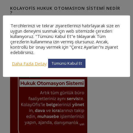
KOLAYOFIS HUKUK OTOMASYON SISTEMI NEDIR
?
En kapsamlı ve en detaylı, kullanımı kolay web tabanlı hukuk
Tercihlerinizi ve tekrar ziyaretlerinizi hatırlayarak size en
otomasyon sistemi. Sizde binlerce avukatın tercih ettiği ve
uygun deneyimi sunmak için web sitemizde çerezleri
güvendiği KolayOfis Hukuk Otomasyon Sistemi 'ne katılın !
kullanıyoruz. "Tümünü Kabul Et"e tıklayarak Tüm
çerezlerin kullanımına izin vermiş olursunuz. Ancak,
kontrollü bir onay vermek için "Çerez Ayarları"nı ziyaret
edebilirsiniz.
KOLAYOFIS KURUMSAL HUKUK OTOMASYON
SISTEMI
Daha Fazla Detay
Tümünü Kabul Et