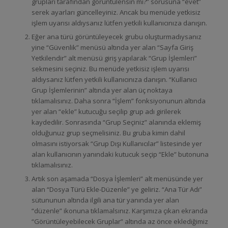
grupları tarafından görüntülensin mi?” sorusuna “evet”
serek ayarları güncelleyiniz. Ancak bu menüde yetkisiz
işlem uyarısı aldıysanız lütfen yetkili kullanıcınıza danışın.
Eğer ana türü görüntüleyecek grubu oluşturmadıysanız
yine “Güvenlik” menüsü altında yer alan “Sayfa Giriş
Yetkilendir” alt menüsü giriş yapılarak “Grup İşlemleri”
sekmesini seçiniz. Bu menüde yetkisiz işlem uyarısı
aldıysanız lütfen yetkili kullanıcınıza danışın. “Kullanıcı
Grup İşlemlerinin” altında yer alan üç noktaya
tıklamalısınız. Daha sonra “İşlem” fonksiyonunun altında
yer alan “ekle” kutucuğu seçilip grup adı girilerek
kaydedilir. Sonrasında “Grup Seçiniz” alanında eklemiş
olduğunuz grup seçmelisiniz. Bu gruba kimin dahil
olmasını istiyorsak “Grup Dışı Kullanıcılar” listesinde yer
alan kullanıcının yanındaki kutucuk seçip “Ekle” butonuna
tıklamalısınız.
Artık son aşamada “Dosya İşlemleri” alt menüsünde yer
alan “Dosya Türü Ekle-Düzenle” ye geliriz. “Ana Tür Adı”
sütununun altında ilgili ana tür yanında yer alan
“düzenle” ikonuna tıklamalsınız. Karşımıza çıkan ekranda
“Görüntüleyebilecek Gruplar” altında az önce eklediğimiz