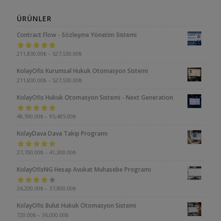
ÜRÜNLER
Contract Flow - Sözleşme Yönetim Sistemi
5 üzerinden
211,830.00
₺
–
527,530.00
₺
5.00
oy aldı
KolayOfis Kurumsal Hukuk Otomasyon Sistemi
211,830.00
₺
–
527,530.00
₺
KolayOfis Hukuk Otomasyon Sistemi - Next Generation
5 üzerinden
48,590.00
₺
–
95,485.00
₺
5.00
oy aldı
KolayDava Dava Takip Programı
5 üzerinden
27,700.00
₺
–
41,300.00
₺
5.00
oy aldı
KolayOfisNG Hesap Avukat Muhasebe Programı
5
24,200.00
₺
–
37,800.00
₺
üzerinden
KolayOfis Bulut Hukuk Otomasyon Sistemi
4.00
oy aldı
720.00
₺
–
36,000.00
₺