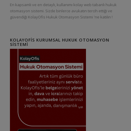
En kapsamlı ve en detaylı, kullanımı kolay web tabanlı hukuk
otomasyon sistemi. Sizde binlerce avukatın tercih ettiği ve
güvendiği KolayOfis Hukuk Otomasyon Sistemi 'ne katılın !
KOLAYOFIS KURUMSAL HUKUK OTOMASYON
SISTEMI