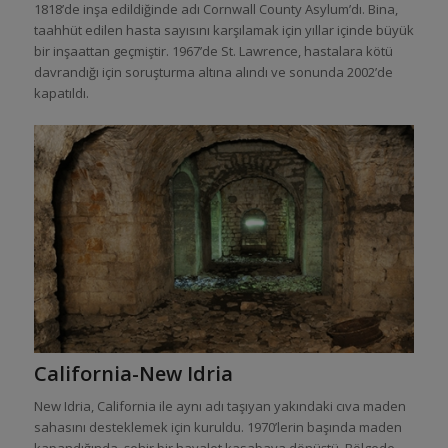
1818’de inşa edildiğinde adı Cornwall County Asylum’dı. Bina,
taahhüt edilen hasta sayısını karşılamak için yıllar içinde büyük
bir inşaattan geçmiştir. 1967’de St. Lawrence, hastalara kötü
davrandığı için soruşturma altına alındı ​​ve sonunda 2002’de
kapatıldı.
California-New Idria
New Idria, California ile aynı adı taşıyan yakındaki cıva maden
sahasını desteklemek için kuruldu. 1970’lerin başında maden
kapandığında, şehir bir hayalet kasabaya dönüştü. Bölgede