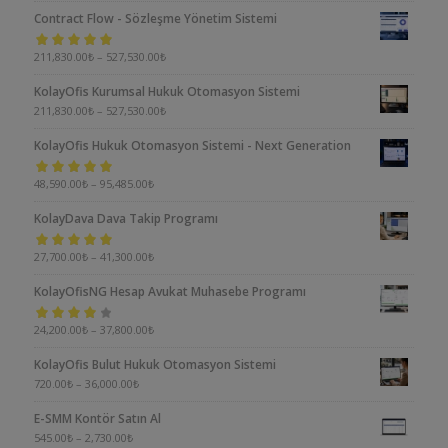
Contract Flow - Sözleşme Yönetim Sistemi
5 üzerinden
211,830.00
₺
–
527,530.00
₺
5.00
oy aldı
KolayOfis Kurumsal Hukuk Otomasyon Sistemi
211,830.00
₺
–
527,530.00
₺
KolayOfis Hukuk Otomasyon Sistemi - Next Generation
5 üzerinden
48,590.00
₺
–
95,485.00
₺
5.00
oy aldı
KolayDava Dava Takip Programı
5 üzerinden
27,700.00
₺
–
41,300.00
₺
5.00
oy aldı
KolayOfisNG Hesap Avukat Muhasebe Programı
5
24,200.00
₺
–
37,800.00
₺
üzerinden
KolayOfis Bulut Hukuk Otomasyon Sistemi
4.00
oy aldı
720.00
₺
–
36,000.00
₺
E-SMM Kontör Satın Al
545.00
₺
–
2,730.00
₺