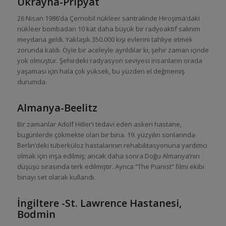
Ukrayna-Pripyat
26 Nisan 1986’da Çernobil nükleer santralinde Hiroşima’daki
nükleer bombadan 10 kat daha büyük bir radyoaktif salınım
meydana geldi. Yaklaşık 350.000 kişi evlerini tahliye etmek
zorunda kaldı. Öyle bir aceleyle ayrıldılar ki, şehir zaman içinde
yok olmuştur. Şehirdeki radyasyon seviyesi insanların orada
yaşaması için hala çok yüksek, bu yüzden el değmemiş
durumda.
Almanya-Beelitz
Bir zamanlar Adolf Hitler’i tedavi eden askeri hastane,
bugünlerde çökmekte olan bir bina. 19. yüzyılın sonlarında
Berlin’deki tüberküloz hastalarının rehabilitasyonuna yardımcı
olmak için inşa edilmiş; ancak daha sonra Doğu Almanya’nın
düşüşü sırasında terk edilmiştir. Ayrıca “The Pianist” filmi ekibi
binayı set olarak kullandı.
İngiltere -St. Lawrence Hastanesi,
Bodmin