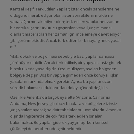
Kentsel Keşif: Terk Edilen Yapılar; İster önceki sahiplerine ne
olduğunu merak ediyor olun, ister sonrakilerin mülkle ne
yapacağını merak ediyor olun; terk edilen yapılar her zaman
bir entrika içerir. Ürkütücü geçmişleri veya ilginç mimarisi
olanlar; maceracıları her zaman içini incelemeye davet ediyor
gibi görünmektedir. Ancak terk edilen bir binaya girmek yasal
mı?
Yıkık, dökük ve boş olması sebebiyle bazı yapılar sahipsiz
görünüyor olabilir. Ancak terk edilmiş bir yapıya izinsiz girmek
birçok ülkede yasa dışıdır. Özel mülkiyet yasaları bölgeden
bölgeye değişir. Boş bir yapıya girmeden önce konuya ilişkin
yasaların farkında olmak gerekir. Ayrıca bu yapılar uzun
süredir bakımsız olduklarından dolayı güvenli değildir.
Özellikle Amerika’da birçok eyalette (Arizona, California,
Alabama, New Jersey gibi) bazı binalara ve bölgelere izinsiz
giriş yapılamayacağına dair tabelalar bulunmaktadır. Amerika
dışında İngiltere’de de çok fazla terk edilen binalar
bulunmakta. Bu yapılar giderek yaygınlaşırken kentsel
çürümeyi de beraberinde getirmektedir.