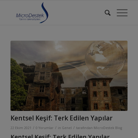
Kentsel Keşif: Terk Edilen Yapılar
/
/
/
22 Ekim 2021
0 Yorumlar
in
Genel
tarafından
MicroDestek Blog
Kentsel Keşif: Terk Edilen Yapılar