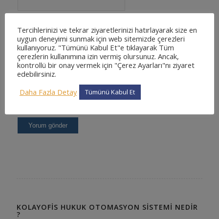
Tercihlerinizi ve tekrar ziyaretlerinizi hatırlayarak size en
uygun deneyimi sunmak için web sitemizde çerezleri
kullanıyoruz. "Tümünü Kabul Et"e tıklayarak Tüm
çerezlerin kullanımına izin vermiş olursunuz. Ancak,
kontrollü bir onay vermek için "Çerez Ayarları"nı ziyaret
edebilirsiniz.
Daha Fazla Detay
Tümünü Kabul Et
KOLAYOFIS HUKUK OTOMASYON SISTEMI NEDIR
?