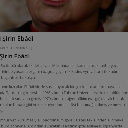
 Şirin Ebâdi
ndan
MicroDestek Blog
Şirin Ebâdi
 Bu ödülü alarak ilk defa İranlı Müslüman bir kadın olarak tarihe geçti.
ihinde yasama organın başına geçen ilk kadın. Ayrıca İranlı ilk kadın
aşarılı bir hukukçu.
anın kızı olan Ebâdi hiç de şaşılmayacak bir şekilde akademik hayatını
lında Tahran’a göçmesi ile 1965 yılında Tahran Üniversitesi Hukuk bölümün
akimlik sınavına girmiş. 1970 yılında stajyer hâkim (yargıç) olarak hukuk
sörü olan babası gibi hukuk kariyerinde bir üst basamağa çıkmış ve mezun
ş.
huriyeti kurulmasıyla Ebâdi’nin tüm görevleri tek tek elinden alınmaya
ro görevine. Ardından avukatlık lisansının iptal edilmesi. İspanya’da