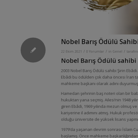
Nobel Barış Ödülü Sahibi
/
/
/
22 Ekim 2021
0 Yorumlar
in
Genel
tarafı
Nobel Barış Ödülü sahibi 
2003 Nobel Barış Ödülü sahibi Şirin Ebâdi.
Ebâdi bu ödülden çok daha öncesi İran tar
mahkeme başkanı olarak adını duyurmuş b
Hamedan şehrinin baş noteri olan bir bab
hukuktan yana seçmiş. Ailesi’nin 1948 yı
giren Ebâdi, 1969 yılında mezun olmuş ve h
kariyerine il adımını atmış. Hukuk profe
olduğu üniversite de yüksek lisans yapmı
1979’da yaşanan devrim sonrası İslam Cum
başlamış. Önce mahkeme başkanlığından bü