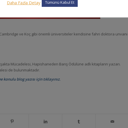
Daha Fazla Detay
Tümünü Kabul Et
 Cambridge ve Koç gibi önemli üniversiteler kendisine fahri doktora unvanı
avşakta Mücadelesi, Hapishaneden Barış Ödülüne adlı kitapların yazarı.
alesi de bulunmaktadır.
 konulu blog yazısı için tıklayınız.