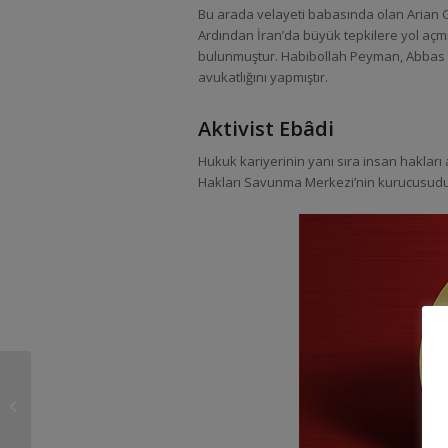
Bu arada velayeti babasında olan Arian 
Ardından İran’da büyük tepkilere yol açm
bulunmuştur. Habibollah Peyman, Abbas Mar
avukatlığını yapmıştır.
Aktivist Ebâdi
Hukuk kariyerinin yanı sıra insan haklar
Hakları Savunma Merkezi’nin kurucusudu
Bir Robot Avukata
Güvenir Misiniz?