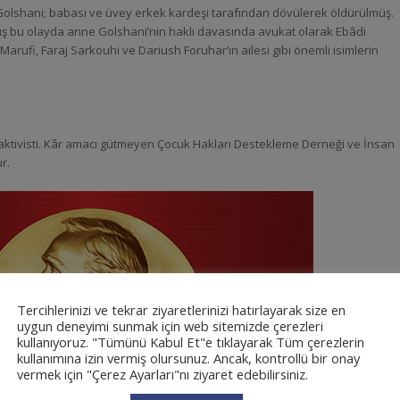
Golshani; babası ve üvey erkek kardeşi tarafından dövülerek öldürülmüş.
ış bu olayda anne Golshani’nin haklı davasında avukat olarak Ebâdi
ufi, Faraj Sarkouhi ve Dariush Foruhar’ın ailesi gibi önemli isimlerin
ı aktivisti. Kâr amacı gütmeyen Çocuk Hakları Destekleme Derneği ve İnsan
r.
Tercihlerinizi ve tekrar ziyaretlerinizi hatırlayarak size en
uygun deneyimi sunmak için web sitemizde çerezleri
kullanıyoruz. "Tümünü Kabul Et"e tıklayarak Tüm çerezlerin
kullanımına izin vermiş olursunuz. Ancak, kontrollü bir onay
vermek için "Çerez Ayarları"nı ziyaret edebilirsiniz.