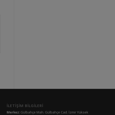
İLETİŞİM BİLGİLERİ
Merkez:
Gülbahçe Mah. Gülbahçe Cad. İzmir Yüksek