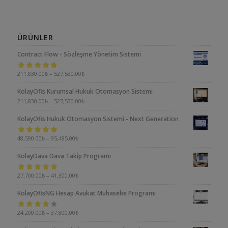
ÜRÜNLER
Contract Flow - Sözleşme Yönetim Sistemi
5 üzerinden
211,830.00
₺
–
527,530.00
₺
5.00
oy aldı
KolayOfis Kurumsal Hukuk Otomasyon Sistemi
211,830.00
₺
–
527,530.00
₺
KolayOfis Hukuk Otomasyon Sistemi - Next Generation
5 üzerinden
48,590.00
₺
–
95,485.00
₺
5.00
oy aldı
KolayDava Dava Takip Programı
5 üzerinden
27,700.00
₺
–
41,300.00
₺
5.00
oy aldı
KolayOfisNG Hesap Avukat Muhasebe Programı
5
24,200.00
₺
–
37,800.00
₺
üzerinden