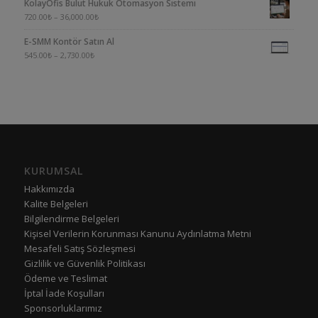
KolayOfis Bulut Hukuk Otomasyon Sistemi
4.00
oy aldı
720.00
₺
–
36,000.00
₺
E-SMM Kontör Satın Al
545.00
₺
–
2,730.00
₺
KURUMSAL
Hakkımızda
Kalite Belgeleri
Bilgilendirme Belgeleri
Kişisel Verilerin Korunması Kanunu Aydınlatma Metni
Mesafeli Satış Sözleşmesi
Gizlilik ve Güvenlik Politikası
Ödeme ve Teslimat
İptal İade Koşulları
Sponsorluklarımız