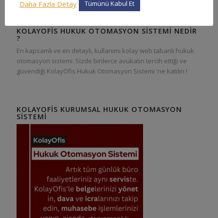
Daha Fazla Detay
Tümünü Kabul Et
KOLAYOFIS HUKUK OTOMASYON SISTEMI NEDIR
?
En kapsamlı ve en detaylı, kullanımı kolay web tabanlı hukuk
otomasyon sistemi. Sizde binlerce avukatın tercih ettiği ve
güvendiği KolayOfis Hukuk Otomasyon Sistemi 'ne katılın !
KOLAYOFIS KURUMSAL HUKUK OTOMASYON
SISTEMI