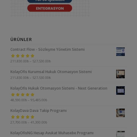
ÜRÜNLER
Contract Flow - Sözleşme Yönetim Sistemi
5 üzerinden
211,830.00
₺
–
527,530.00
₺
5.00
oy aldı
KolayOfis Kurumsal Hukuk Otomasyon Sistemi
211,830.00
₺
–
527,530.00
₺
KolayOfis Hukuk Otomasyon Sistemi - Next Generation
5 üzerinden
48,590.00
₺
–
95,485.00
₺
5.00
oy aldı
KolayDava Dava Takip Programı
5 üzerinden
27,700.00
₺
–
41,300.00
₺
5.00
oy aldı
KolayOfisNG Hesap Avukat Muhasebe Programı