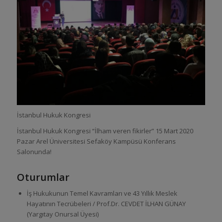
İstanbul Hukuk Kongresi
İstanbul Hukuk Kongresi “İlham veren fikirler” 15 Mart 2020
Pazar Arel Üniversitesi Sefaköy Kampüsü Konferans
Salonunda!
Oturumlar
İş Hukukunun Temel Kavramları ve 43 Yıllık Meslek
Hayatının Tecrübeleri / Prof.Dr. CEVDET İLHAN GÜNAY
(Yargıtay Onursal Üyesi)