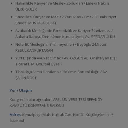
Hakimlikte Kariyer ve Meslek Zorlukları / Emekli Hakim
ÜLKÜ GÜLER
Savcılıkta Kariyer ve Meslek Zorlukları / Emekli Cumhuriyet
Savcısı MUSTAFA BOLAT
Avukatlık Mesleğinde Farkındalık ve Kariyer Planlaması /
Ankara Barosu Denetleme Kurulu Üyesi Av. SERDAR ÜLKÜ
Noterlik Mesleğinin Bilinmeyenleri / Beyoğlu 24.Noteri
RESUL CANKURTARAN
Yurt Dışında Avukat Olmak / Av. ÖZGÜN ALTOP (İtalyan Dış
Ticaret Der. Onursal Üyesi)
Tıbbi Uygulama Hataları ve Hekimin Sorumluluğu / Av.
ŞAHİN DOST
Yer / Ulaşım
Kongrenin olacağı salon: AREL ÜNİVERSİTESİ SEFAKÖY
KAMPÜSÜ KONFERANS SALONU
Adres:
Kemalpaşa Mah. Halkalı Cad. No:101 Küçükçekmece/
İstanbul