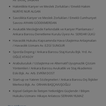
Hakimlikte Kariyer ve Meslek Zorlukları / Emekli Hakim
NURİYE NUR ALGAN
Savcılıkta Kariyer ve Meslek Zorlukları / Emekli Cumhuriyet
Savcısı AYHAN GÖDEKMERDAN
Avukatlık Mesleğinde Farkındalık ve Kariyer Planlaması /
Ankara Barosu Denetleme Kurulu Üyesi Av. SERDAR ÜLKÜ
Havacılık Hukuku Kapsamında Hava Ulaştırma Anlaşmaları
/ Havacılık Uzmanı Av. EZGİ SUNGUR
Sporda Doping / Ankara Barosu Staj Kurulu Bşk. Yrd. Av.
OĞUZ ATASOY
Arabuluculuk / Uzlaştırma ve Alternatif Uyuşmazlık Çözüm
Yöntemleri / Ankara Barosu Avukatlık ve Staj Akademisi
Eski Bşk. Av. Arb. EVRİM DOST
Start-up ve Yatırım Sözleşmeleri / Ankara Barosu Dış İlişkiler
Merkezi Bşk. Av. ORHAN BAŞÇAVUŞOĞLU
Kişisel Gelişim ile İletişim Yetkinliğini Güçlendir / Bilişim
Hukuku Uzmanı- Hikaye Anlatıcısı SERHAN YILMAZ