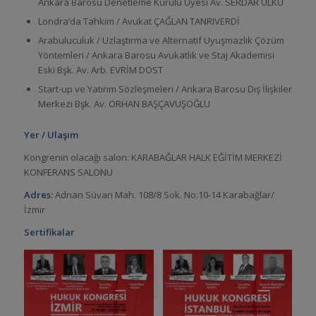
Ankara Barosu Denetleme Kurulu Üyesi Av. SERDAR ÜLKÜ
Londra’da Tahkim / Avukat ÇAĞLAN TANRIVERDİ
Arabuluculuk / Uzlaştırma ve Alternatif Uyuşmazlık Çözüm
Yöntemleri / Ankara Barosu Avukatlık ve Staj Akademisi
Eski Bşk. Av. Arb. EVRİM DOST
Start-up ve Yatırım Sözleşmeleri / Ankara Barosu Dış İlişkiler
Merkezi Bşk. Av. ORHAN BAŞÇAVUŞOĞLU
Yer / Ulaşım
Kongrenin olacağı salon: KARABAĞLAR HALK EĞİTİM MERKEZİ
KONFERANS SALONU
Adres:
Adnan Süvari Mah. 108/8 Sok. No:10-14 Karabağlar/
İzmir
Sertifikalar