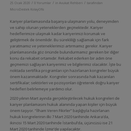
/
/
/
25 Ocak 2020
0 Yorumlar
in
Avukat Rehberi
tarafından
MicroDestek KolayOfis
Kariyer planlamasında başarıya ulaşmanın yolu, deneyimden
ve sahip olunan yeteneklerden geçmektedir. Kariyer
hedeflerimize ulaşmak kadar kariyerimizi korumak ve
geliştirmek de önemlidir. Bu sürekliliği sağlamak için fark
yaratmamız ve yeteneklerimizi artırmamız gerekir. Kariyer
planlamasında göz önünde bulundurmamız gereken bir diğer
konu da rekabet ortamıdır. Rekabet ederken bir adım öne
geçmemizi sağlayan kariyerimiz ve bilgilerimiz olacaktır. İşte bu
noktada sertifika programları için hazırlanan kongreler büyük
önem kazanmaktadır. Kongreler sonrasında hak kazanılan
sertifikalar; sektörleri ve pozisyonları öğreterek doğru kariyer
hedefleri belirlemeye yardımcı olur.
2020 yılının Mart ayında gerçekleştirilecek hukuk kongreleri de
kariyer planlamasını hukuk alanında yapan kişiler için büyük
önem taşıyor. “İlham Veren Fikirler” başlığıyla hazırlanan
hukuk kongrelerinin ilki 7 Mart 2020 tarihinde Ankara’da,
ikincisi 15 Mart 2020 tarihinde İstanbul’da, üçüncüsü ise 21
Mart 2020 tarihinde İzmir’de yapılacaktır.