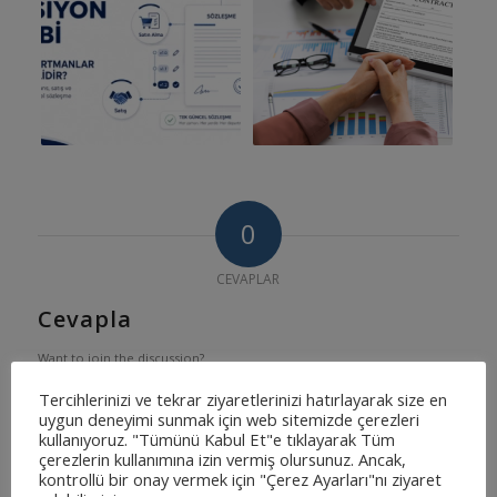
0
CEVAPLAR
Cevapla
Want to join the discussion?
Feel free to contribute!
Tercihlerinizi ve tekrar ziyaretlerinizi hatırlayarak size en
uygun deneyimi sunmak için web sitemizde çerezleri
*
Ad
kullanıyoruz. "Tümünü Kabul Et"e tıklayarak Tüm
çerezlerin kullanımına izin vermiş olursunuz. Ancak,
kontrollü bir onay vermek için "Çerez Ayarları"nı ziyaret