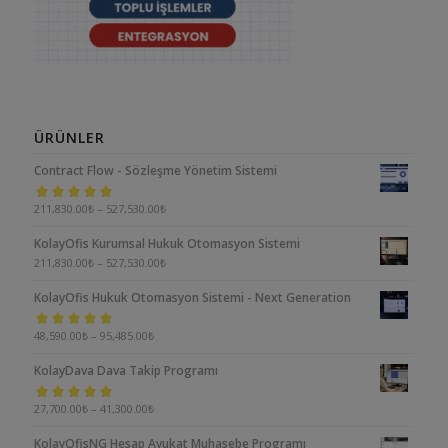
ÜRÜNLER
Contract Flow - Sözleşme Yönetim Sistemi
5 üzerinden
211,830.00
₺
–
527,530.00
₺
5.00
oy aldı
KolayOfis Kurumsal Hukuk Otomasyon Sistemi
211,830.00
₺
–
527,530.00
₺
KolayOfis Hukuk Otomasyon Sistemi - Next Generation
5 üzerinden
48,590.00
₺
–
95,485.00
₺
5.00
oy aldı
KolayDava Dava Takip Programı
5 üzerinden
27,700.00
₺
–
41,300.00
₺
5.00
oy aldı
KolayOfisNG Hesap Avukat Muhasebe Programı