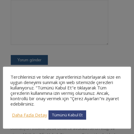
Tercihlerinizi ve tekrar ziyaretlerinizi hatırlayarak size en
uygun deneyimi sunmak için web sitemizde çerezleri
kullanıyoruz. "Tümünü Kabul Et"e tıklayarak Tüm
çerezlerin kullanımına izin vermiş olursunuz. Ancak,
kontrollü bir onay vermek için "Çerez Ayarları"nı ziyaret
edebilirsiniz.
KOLAYOFIS HUKUK OTOMASYON SISTEMI NEDIR
?
Daha Fazla Detay
Tümünü Kabul Et
En kapsamlı ve en detaylı, kullanımı kolay web tabanlı hukuk
otomasyon sistemi. Sizde binlerce avukatın tercih ettiği ve