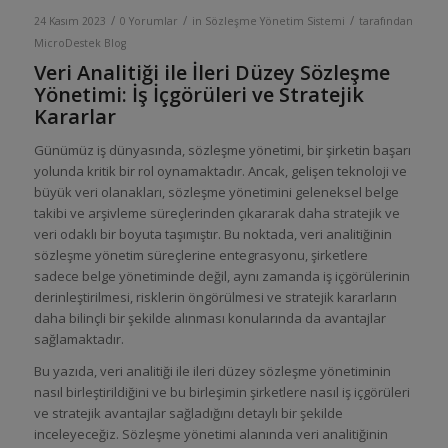
/
/
/
24 Kasım 2023
0 Yorumlar
in
Sözleşme Yönetim Sistemi
tarafından
MicroDestek Blog
Veri Analitiği ile İleri Düzey Sözleşme
Yönetimi: İş İçgörüleri ve Stratejik
Kararlar
Günümüz iş dünyasında, sözleşme yönetimi, bir şirketin başarı
yolunda kritik bir rol oynamaktadır. Ancak, gelişen teknoloji ve
büyük veri olanakları, sözleşme yönetimini geleneksel belge
takibi ve arşivleme süreçlerinden çıkararak daha stratejik ve
veri odaklı bir boyuta taşımıştır. Bu noktada, veri analitiğinin
sözleşme yönetim süreçlerine entegrasyonu, şirketlere
sadece belge yönetiminde değil, aynı zamanda iş içgörülerinin
derinleştirilmesi, risklerin öngörülmesi ve stratejik kararların
daha bilinçli bir şekilde alınması konularında da avantajlar
sağlamaktadır.
Bu yazıda, veri analitiği ile ileri düzey sözleşme yönetiminin
nasıl birleştirildiğini ve bu birleşimin şirketlere nasıl iş içgörüleri
ve stratejik avantajlar sağladığını detaylı bir şekilde
inceleyeceğiz. Sözleşme yönetimi alanında veri analitiğinin