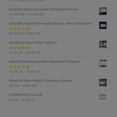
5 üzerinden
211,830.00
₺
–
527,530.00
₺
5.00
oy aldı
KolayOfis Kurumsal Hukuk Otomasyon Sistemi
211,830.00
₺
–
527,530.00
₺
KolayOfis Hukuk Otomasyon Sistemi - Next Generation
5 üzerinden
48,590.00
₺
–
95,485.00
₺
5.00
oy aldı
KolayDava Dava Takip Programı
5 üzerinden
27,700.00
₺
–
41,300.00
₺
5.00
oy aldı
KolayOfisNG Hesap Avukat Muhasebe Programı
5
24,200.00
₺
–
37,800.00
₺
üzerinden
KolayOfis Bulut Hukuk Otomasyon Sistemi
4.00
oy aldı
720.00
₺
–
36,000.00
₺
E-SMM Kontör Satın Al
545.00
₺
–
2,730.00
₺