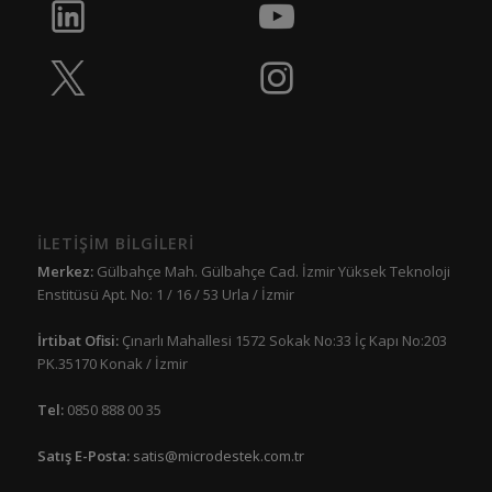
İLETİŞİM BİLGİLERİ
Merkez:
Gülbahçe Mah. Gülbahçe Cad. İzmir Yüksek Teknoloji
Enstitüsü Apt. No: 1 / 16 / 53 Urla / İzmir
İrtibat Ofisi:
Çınarlı Mahallesi 1572 Sokak No:33 İç Kapı No:203
PK.35170 Konak / İzmir
Tel:
0850 888 00 35
Satış E-Posta:
satis@microdestek.com.tr