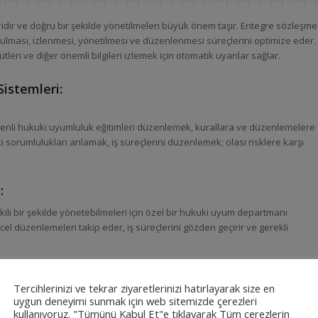
ridir ve doğru bir şekilde yönetilmeleri büyük önem taşır. Entegre sözleşme
rulması, izlenmesi, yönetilmesi ve düzenlenmesi süreçlerini optimize eder.
leri ve diğer önemli bilgileri izlemek için otomatik uyarılar sağlar.
istemleri:
üzenli hukuki uyumluluk eğitimleri düzenlemek, kurallara ve düzenlemelere
i sorumlulukları anlamak, iş süreçlerini düzenlemek; olası risklere karşı
:
kili bir şekilde yönetebilmeleri için özel bir hukuki uyum departmanı
l düzenlemeleri takip eder, iş süreçlerini gözden geçirir ve gerekli
lanımı:
Tercihlerinizi ve tekrar ziyaretlerinizi hatırlayarak size en
e yapay zeka kullanımı, işleri hızlandırır ve doğruluğu artırır. Otomatik
uygun deneyimi sunmak için web sitemizde çerezleri
luğu artırmak önemlidir. Ayrıca iş süreçlerini optimize etmek için de güçlü
kullanıyoruz. "Tümünü Kabul Et"e tıklayarak Tüm çerezlerin