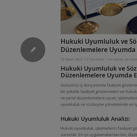
Hukuki Uyumluluk ve Söz
Düzenlemelere Uyumda En
/
/
23 Kasım 2023
0 Yorumlar
in
Genel
,
Sözleşm
Hukuki Uyumluluk ve Sözl
Düzenlemelere Uyumda En 
Günümüz iş dünyasında faaliyet gösteren ş
bir şekilde faaliyet göstermeleri ve hukuki
ve yerel düzenlemelere uyum, işletmelerin 
uyumluluk ve sözleşme yönetiminde en iyi
Hukuki Uyumluluk Analizi:
Hukuki uyumluluk, işletmelerin faaliyet 
sürecidir. En iyi uygulamalardan biri, düz