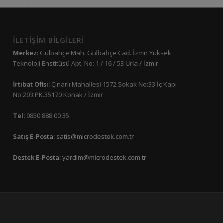
İLETİŞİM BİLGİLERİ
Merkez:
Gülbahçe Mah. Gülbahçe Cad. İzmir Yüksek
Teknoloji Enstitüsü Apt. No: 1 / 16 / 53 Urla / İzmir
İrtibat Ofisi:
Çınarlı Mahallesi 1572 Sokak No:33 İç Kapı
No:203 PK.35170 Konak / İzmir
Tel:
0850 888 00 35
Satış E-Posta:
satis@microdestek.com.tr
Destek E-Posta:
yardim@microdestek.com.tr