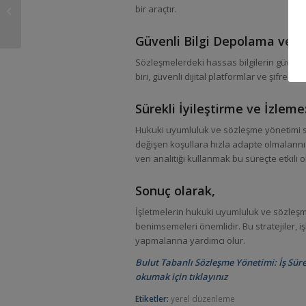
Ortamları İçin Uyumlu
bir araçtır.
Sözleşme Yönetimi
Çözümleri
Güvenli Bilgi Depolama ve P
Sözleşmelerdeki hassas bilgilerin güvenli 
biri, güvenli dijital platformlar ve şifrelem
Sürekli İyileştirme ve İzleme
Hukuki uyumluluk ve sözleşme yönetimi sür
değişen koşullara hızla adapte olmaların
veri analitiği kullanmak bu süreçte etkili ol
Sonuç olarak,
İşletmelerin hukuki uyumluluk ve sözleşme
benimsemeleri önemlidir. Bu stratejiler, iş
yapmalarına yardımcı olur.
Bulut Tabanlı Sözleşme Yönetimi: İş Süreç
okumak için tıklayınız
Etiketler:
yerel düzenleme