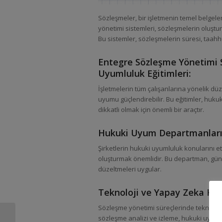
Sözleşmeler, bir işletmenin temel belgele
yönetimi sistemleri, sözleşmelerin oluştu
Bu sistemler, sözleşmelerin süresi, taahhüt
Entegre Sözleşme Yönetimi S
Uyumluluk Eğitimleri:
İşletmelerin tüm çalışanlarına yönelik d
uyumu güçlendirebilir. Bu eğitimler, hukuk
dikkatli olmak için önemli bir araçtır.
Hukuki Uyum Departmanları
Şirketlerin hukuki uyumluluk konularını et
oluşturmak önemlidir. Bu departman, günce
düzeltmeleri uygular.
Teknoloji ve Yapay Zeka Kul
Sözleşme yönetimi süreçlerinde teknoloji v
Esnek Çalışma
sözleşme analizi ve izleme, hukuki uyumlu