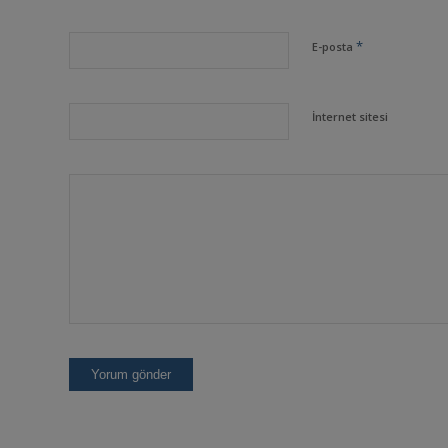
*
E-posta
İnternet sitesi