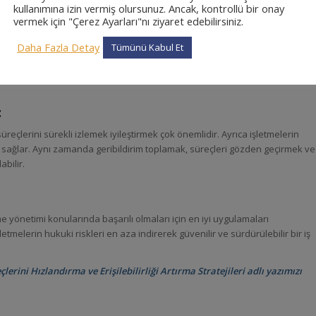
kullanımına izin vermiş olursunuz. Ancak, kontrollü bir onay
vermek için "Çerez Ayarları"nı ziyaret edebilirsiniz.
aylaşım:
Daha Fazla Detay
Tümünü Kabul Et
bir şekilde depolanması ve paylaşılması kritiktir. En iyi uygulamalardan
e teknolojileri kullanmaktır.
:
eçlerini sürekli izlemek iyileştirmek çok önemlidir. Ayrıca işletmelerin
ı sağlar. Aynı zamanda geribildirim toplamak, süreçleri gözden geçirmek ve
abilir.
 yönetimi konularında başarılı olmaları için en iyi uygulamaları
letmelerin hukuki riskleri en aza indirerek güvenilir ve sürdürülebilir bir iş
lerini Hızlandırma ve Erişilebilirliği Artırma Stratejileri
adlı yazımızı