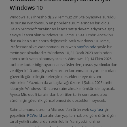
Windows 10
Windows 10 (Threshold), 29 Temmuz 2015’te piyasaya sürüldü.
Bu sürüm Windows’un en popüler sürümlerinden biri oldu.
Halen Microsoft tarafından lisans satışı devam ediyor ve giriş
seviye lisansı olan Windows 10 Home 3.599,00₺’dir. Ancak bu
durum kısa süre sonra değişecek. Artık Windows 10 Home,
Professional ve Workstation ürün web
sayfasında
şöyle bir
metin yer almaktadır: “Windows 10, 31 Ocak 2023 tarihinden
sonra artık satın alınamayacaktır. Windows 10, 14 Ekim 2025
tarihine kadar bilgisayarınızın virüslerden, casus yazılımlardan
ve diğer kötü amaçlı yazılımlardan korunmasına yardımcı olan
güvenlik güncelleştirmeleriyle desteklenmeye devam
edecektir.” Yazıdan da anlaşılacağı üzere 1 Şubat 2023 tarihi
itibariyle Windows 10 lisansı satın almak mümkün olmayacak.
Ayrıca Microsoft tarafından belirtilen tarih sonrasında bu
sürüm için güvenlik güncellemesi de desteklenmeyecek.
Satın alamama durumu Microsoft’un ürün web
sayfası
için
geçerlidir.
PCWorld
tarafından yapılan habere göre ürün üçün
taraf yetkili satıcılardan edinilebilir. Yani yetkili online