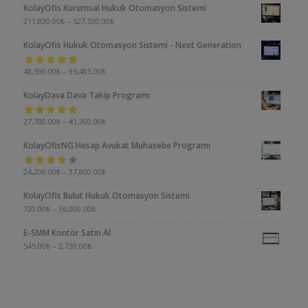
KolayOfis Kurumsal Hukuk Otomasyon Sistemi
211,830.00
₺
–
527,530.00
₺
KolayOfis Hukuk Otomasyon Sistemi - Next Generation
5 üzerinden
48,590.00
₺
–
95,485.00
₺
5.00
oy aldı
KolayDava Dava Takip Programı
5 üzerinden
27,700.00
₺
–
41,300.00
₺
5.00
oy aldı
KolayOfisNG Hesap Avukat Muhasebe Programı
5
24,200.00
₺
–
37,800.00
₺
üzerinden
KolayOfis Bulut Hukuk Otomasyon Sistemi
4.00
oy aldı
720.00
₺
–
36,000.00
₺
E-SMM Kontör Satın Al
545.00
₺
–
2,730.00
₺