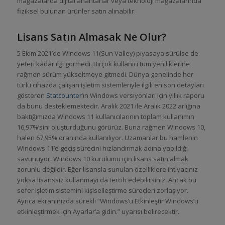
mağazalarda dijital anahtarlar veya teknoloji mağazalarında
fiziksel bulunan ürünler satın alınabilir.
Lisans Satın Almasak Ne Olur?
5 Ekim 2021’de Windows 11(Sun Valley) piyasaya sürülse de
yeteri kadar ilgi görmedi. Birçok kullanıcı tüm yeniliklerine
rağmen sürüm yükseltmeye gitmedi. Dünya genelinde her
türlü cihazda çalışan işletim sistemleriyle ilgili en son detayları
gösteren
Statcounter
’ın Windows versiyonları için yıllık raporu
da bunu desteklemektedir. Aralık 2021 ile Aralık 2022 arlığına
baktığımızda Windows 11 kullanıcılarının toplam kullanımın
16,97%’sini oluşturduğunu görürüz. Buna rağmen Windows 10,
halen 67,95% oranında kullanılıyor. Uzamanlar bu hamlenin
Windows 11’e geçiş sürecini hızlandırmak adına yapıldığı
savunuyor. Windows 10 kurulumu için lisans satın almak
zorunlu değildir. Eğer lisansla sunulan özelliklere ihtiyacınız
yoksa lisanssız kullanmayı da tercih edebilirsiniz. Ancak bu
sefer işletim sistemini kişiselleştirme süreçleri zorlaşıyor.
Ayrıca ekranınızda sürekli “Windows’u Etkinleştir Windows’u
etkinleştirmek için Ayarlar’a gidin.” uyarısı belirecektir.