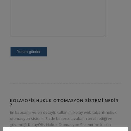
KOLAYOFIS HUKUK OTOMASYON SISTEMI NEDIR
?
En kapsamlı ve en detaylı, kullanımı kolay web tabanlı hukuk
otomasyon sistemi. Sizde binlerce avukatın tercih ettiği ve
güvendiği KolayOfis Hukuk Otomasyon Sistemi 'ne katılın !