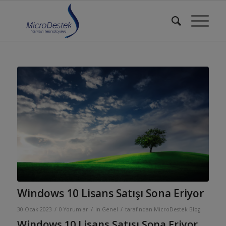
Windows 10 Lisans Satışı Sona Eriyor
/
/
/
30 Ocak 2023
0 Yorumlar
in
Genel
tarafından
MicroDestek Blog
Windows 10 Lisans Satışı Sona Eriyor