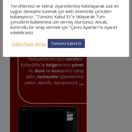
Tercihlerinizi ve tekrar ziyaretlerinizi hatırlayarak size en
uygun deneyimi sunmak için web sitemizde çerezleri
kullanıyoruz. "Tümünü Kabul Et"e tıklayarak Tüm
KOLAYOFIS KURUMSAL HUKUK OTOMASYON
SISTEMI
çerezlerin kullanımına izin vermiş olursunuz. Ancak,
kontrollü bir onay vermek için "Çerez Ayarları"nı ziyaret
edebilirsiniz.
Daha Fazla Detay
Tümünü Kabul Et