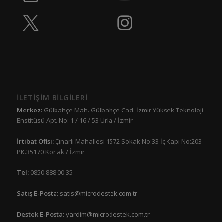
İLETİŞİM BİLGİLERİ
Merkez:
Gülbahçe Mah. Gülbahçe Cad. İzmir Yüksek Teknoloji
Enstitüsü Apt. No: 1 / 16 / 53 Urla / İzmir
İrtibat Ofisi:
Çınarlı Mahallesi 1572 Sokak No:33 İç Kapı No:203
PK.35170 Konak / İzmir
Tel:
0850 888 00 35
Satış E-Posta:
satis@microdestek.com.tr
Destek E-Posta:
yardim@microdestek.com.tr