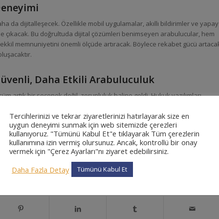
Deneyimi
a da dijitalleşecek. Özellikle mobil uygulamalar, akıllı bildirimler ve yapay
ne çıkacak. Bu doğrultuda dijital çözümleri benimseyen arabulucular, hem
ekkil memnuniyetini önemli ölçüde artıracak. Böylece rekabet gücü artaca
luşacaktır.
üvenli, Daha Etkili Arabuluculuk
üm artık bir seçenek değil, zorunluluk haline geldi. Hukuk yazılımları
aylaştırır ve tarafların memnuniyetini artırır. Siz de modern ve güvenilir bir
Tercihlerinizi ve tekrar ziyaretlerinizi hatırlayarak size en
 tercih edebilirsiniz. Böylece hem rekabet avantajı elde eder hem de
uygun deneyimi sunmak için web sitemizde çerezleri
kullanıyoruz. "Tümünü Kabul Et"e tıklayarak Tüm çerezlerin
kullanımına izin vermiş olursunuz. Ancak, kontrollü bir onay
bi Nasıl Yapılır? Adım Adım Rehber adlı yazımızı okumak için tıklayınız
vermek için "Çerez Ayarları"nı ziyaret edebilirsiniz.
Daha Fazla Detay
Tümünü Kabul Et