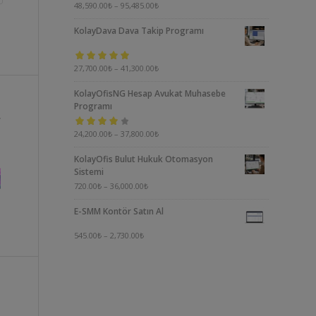
5 üzerinden
48,590.00
₺
–
95,485.00
₺
5.00
oy aldı
KolayDava Dava Takip Programı
5 üzerinden
27,700.00
₺
–
41,300.00
₺
5.00
oy aldı
KolayOfisNG Hesap Avukat Muhasebe
Programı
5
24,200.00
₺
–
37,800.00
₺
üzerinden
KolayOfis Bulut Hukuk Otomasyon
4.00
oy aldı
Sistemi
720.00
₺
–
36,000.00
₺
E-SMM Kontör Satın Al
545.00
₺
–
2,730.00
₺