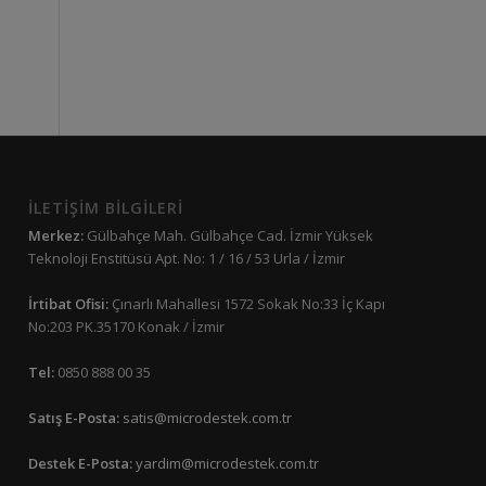
İLETİŞİM BİLGİLERİ
Merkez:
Gülbahçe Mah. Gülbahçe Cad. İzmir Yüksek
Teknoloji Enstitüsü Apt. No: 1 / 16 / 53 Urla / İzmir
İrtibat Ofisi:
Çınarlı Mahallesi 1572 Sokak No:33 İç Kapı
No:203 PK.35170 Konak / İzmir
Tel:
0850 888 00 35
Satış E-Posta:
satis@microdestek.com.tr
Destek E-Posta:
yardim@microdestek.com.tr