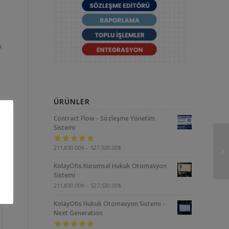
k
ÜRÜNLER
Contract Flow - Sözleşme Yönetim
Sistemi
5 üzerinden
211,830.00
₺
–
527,530.00
₺
5.00
oy aldı
KolayOfis Kurumsal Hukuk Otomasyon
Sistemi
211,830.00
₺
–
527,530.00
₺
KolayOfis Hukuk Otomasyon Sistemi -
Next Generation