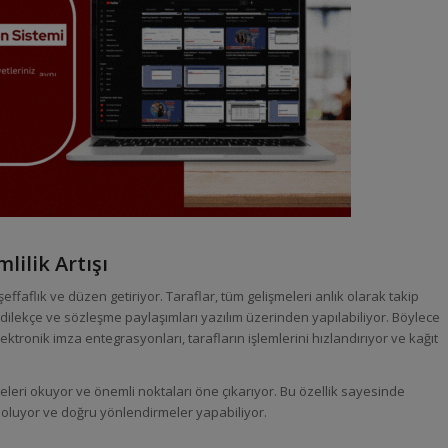
lilik Artışı
effaflık ve düzen getiriyor. Taraflar, tüm gelişmeleri anlık olarak takip
 dilekçe ve sözleşme paylaşımları yazılım üzerinden yapılabiliyor. Böylece
elektronik imza entegrasyonları, tarafların işlemlerini hızlandırıyor ve kağıt
geleri okuyor ve önemli noktaları öne çıkarıyor. Bu özellik sayesinde
 oluyor ve doğru yönlendirmeler yapabiliyor.