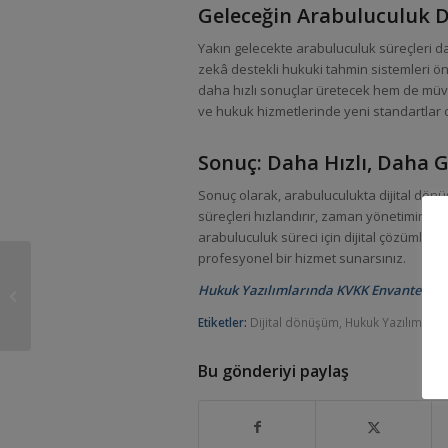
Geleceğin Arabuluculuk 
Yakın gelecekte arabuluculuk süreçleri dah
zekâ destekli hukuki tahmin sistemleri ö
daha hızlı sonuçlar üretecek hem de müv
ve hukuk hizmetlerinde yeni standartlar o
Sonuç: Daha Hızlı, Daha G
Sonuç olarak, arabuluculukta dijital dönüş
süreçleri hızlandırır, zaman yönetimini kol
arabuluculuk süreci için dijital çözümleri
profesyonel bir hizmet sunarsınız.
Yapay Zekanın Hukuki
Uygulamalarda Görev
Hukuk Yazılımlarında KVKK Envanter Taki
Atama ve Yönetim
Etiketler:
Dijital dönüşüm
,
Hukuk Yazılımı
Süreçlerine ...
Bu gönderiyi paylaş