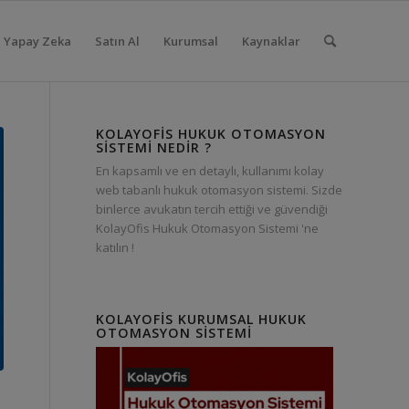
Yapay Zeka
Satın Al
Kurumsal
Kaynaklar
KOLAYOFIS HUKUK OTOMASYON
SISTEMI NEDIR ?
En kapsamlı ve en detaylı, kullanımı kolay
web tabanlı hukuk otomasyon sistemi. Sizde
binlerce avukatın tercih ettiği ve güvendiği
KolayOfis Hukuk Otomasyon Sistemi 'ne
katılın !
KOLAYOFIS KURUMSAL HUKUK
OTOMASYON SISTEMI