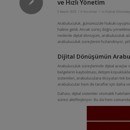
ve Hızlı Yönetim
/
/
5 Kasım 2025
0 Yorumlar
in
Hukuk Otomasyo
Arabuluculuk, günümüzde hukuki uyuşmazlık
haline geldi. Ancak süreç doğru yönetilmed
nedenle dijital dönüşüm, arabuluculuk alan
arabuluculuk süreçlerini hızlandırıyor, şeff
Dijital Dönüşümün Arabu
Arabuluculuk süreçlerinde dijital araçlar 
belgelerin kaybolması, iletişim kopuklukl
sistemleri, arabuluculara dosyaları tek
arabulucular hem de taraflar için daha veri
Dahası, dijital sistemler otomatik hatırla
süreci aktifleştiriyor. Bu da hem zamanda