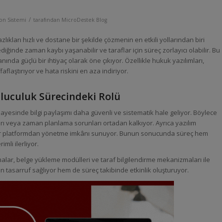
/
n Sistemi
tarafından
MicroDestek Blog
ları hızlı ve dostane bir şekilde çözmenin en etkili yollarından biri
iğinde zaman kaybı yaşanabilir ve taraflar için süreç zorlayıcı olabilir. Bu
ında güçlü bir ihtiyaç olarak öne çıkıyor. Özellikle hukuk yazılımları,
aflaştırıyor ve hata riskini en aza indiriyor.
luculuk Sürecindeki Rolü
sayesinde bilgi paylaşımı daha güvenli ve sistematik hale geliyor. Böylece
arı veya zaman planlama sorunları ortadan kalkıyor. Ayrıca yazılım
 bir platformdan yönetme imkânı sunuyor. Bunun sonucunda süreç hem
mli ilerliyor.
tmalar, belge yükleme modülleri ve taraf bilgilendirme mekanizmaları ile
n tasarruf sağlıyor hem de süreç takibinde etkinlik oluşturuyor.