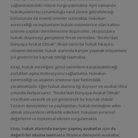
sağlanmasındaki rolüne vurgu yapmakta. Aynı zamanda
hukukçuların bu sorumluluğu nasıl yerine getirebileceği
konusunda da önemli öneriler sunmakta. Hukukun
evrenselliği ve toplumların hukuki sistemlerine olan katkısı
üzerine yapılan derinlemesine düşünceler, okuyuculara
hukuki düşünceyi genişletme fırsatı vermekte. “Bozkır’dan
Dünyaya Avukat Olmak”; ilham verici bir hukuk hikayesi
olmanın ötesinde, hukuk alanında kariyer yapmak isteyenlere
yol gösterici bir kaynak niteliği taşımakta.
Kitap, hukuk mesleğine gönül verenlerin karşılaşabileceği
zorlukları aşma motivasyonu sağlamakta. Hukukun
evrenselliği ve adaletin önemine dair farkındalık
yaratmaktadır. Eğer hukuk alanına ilgi duyuyor ve avukat olma
yolunda ilerliyorsanız; “Bozkır’dan Dünyaya Avukat Olmak”
size ilham verecek ve yol gösterecek bir kaynak olabilir.
Yazarın deneyimleri ve paylaşımları; hukuk mesleğine adım
atmak isteyenlere rehberlik ederken, hukukun evrensel
değerlerini ve toplumsal etkisini vurgulamakta.
Kitap, h
ukuk alanında kariyer yapmış avukatlar için de
değerli bir okuma sun
makta. Böylece deneyimli avukatlar,