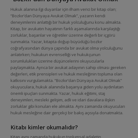
Hukuk alanına ilgi duyanlar için ilham verici bir kitap olan;
“Bozkır’dan Dünyaya Avukat Olmak”, yazarın kendi
deneyimlerini anlattığı bir hukuk yolculuğunu konu almakta.
Kitap, bir avukatın hayatının farklı aşamalarında karşılaştığı
zorluklar, başarılar ve öğretiler üzerine değerli bir içgörü
sunmakta. Yazar, kitapta doğup büyüdüğü bozkır
coğrafyasından dünya çapında bir avukat olma yolculuğunu
anlatırken; hukukun evrenselliği ve hukukçunun
sorumlulukları üzerine düşüncelerini okuyucularla
paylaşmakta. Ayrıca bir avukat adayının sahip olması gereken
değerleri, etik prensipleri ve hukuk mesleğinin topluma olan
katkısını vurgulamakta. “Bozkır’dan Dünyaya Avukat Olmak”
okuyuculara, hukuk alanında başarıya giden yolu aydınlatan
önemli ipuçları sunmakta. Yazar, hukuk eğitimi, staj
deneyimleri, mesleki gelişim, adli ve idari davalara ilişkin
zorluklar gibi konuları ele almakta. Aynı zamanda okuyucuları
hukuk mesleğine dair gerçekçi bir bakış açısıyla donatmakta.
Kitabı kimler okumalıdır?
Kitap aynı zamanda hukukun toplumsal adaletin