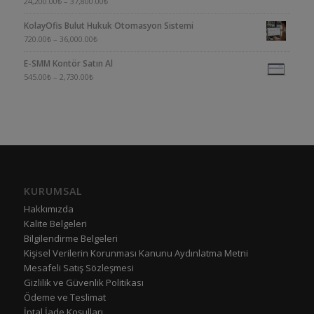
5
24,200.00
₺
–
37,800.00
₺
üzerinden
KolayOfis Bulut Hukuk Otomasyon Sistemi
4.00
oy aldı
720.00
₺
–
36,000.00
₺
E-SMM Kontör Satın Al
545.00
₺
–
2,730.00
₺
KURUMSAL
Hakkımızda
Kalite Belgeleri
Bilgilendirme Belgeleri
Kişisel Verilerin Korunması Kanunu Aydınlatma Metni
Mesafeli Satış Sözleşmesi
Gizlilik ve Güvenlik Politikası
Ödeme ve Teslimat
İptal İade Koşulları