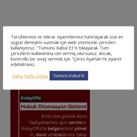
KOLAYOFIS HUKUK OTOMASYON SISTEMI NEDIR
?
Tercihlerinizi ve tekrar ziyaretlerinizi hatırlayarak size en
En kapsamlı ve en detaylı, kullanımı kolay web tabanlı hukuk
uygun deneyimi sunmak için web sitemizde çerezleri
kullanıyoruz. "Tümünü Kabul Et"e tıklayarak Tüm
otomasyon sistemi. Sizde binlerce avukatın tercih ettiği ve
çerezlerin kullanımına izin vermiş olursunuz. Ancak,
güvendiği KolayOfis Hukuk Otomasyon Sistemi 'ne katılın !
kontrollü bir onay vermek için "Çerez Ayarları"nı ziyaret
edebilirsiniz.
Daha Fazla Detay
Tümünü Kabul Et
KOLAYOFIS KURUMSAL HUKUK OTOMASYON
SISTEMI