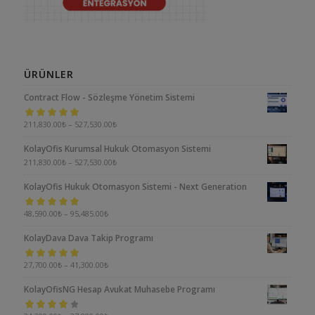
ÜRÜNLER
Contract Flow - Sözleşme Yönetim Sistemi
5 üzerinden
211,830.00
₺
–
527,530.00
₺
5.00
oy aldı
KolayOfis Kurumsal Hukuk Otomasyon Sistemi
211,830.00
₺
–
527,530.00
₺
KolayOfis Hukuk Otomasyon Sistemi - Next Generation
5 üzerinden
48,590.00
₺
–
95,485.00
₺
5.00
oy aldı
KolayDava Dava Takip Programı
5 üzerinden
27,700.00
₺
–
41,300.00
₺
5.00
oy aldı
KolayOfisNG Hesap Avukat Muhasebe Programı