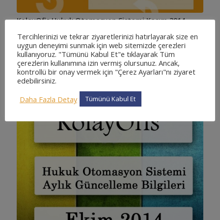
KolayOfis Hukuk Otomasyon Sistemi Kasım 2014
Güncellemeleri
Tercihlerinizi ve tekrar ziyaretlerinizi hatırlayarak size en
2 Aralık 2014
/
0 Yorumlar
uygun deneyimi sunmak için web sitemizde çerezleri
kullanıyoruz. "Tümünü Kabul Et"e tıklayarak Tüm
KolayOfis Hukuk Otomasyon Sistemi Kasım 2014
çerezlerin kullanımına izin vermiş olursunuz. Ancak,
Güncellemeleri…
kontrollü bir onay vermek için "Çerez Ayarları"nı ziyaret
edebilirsiniz.
Daha Fazla Detay
Tümünü Kabul Et