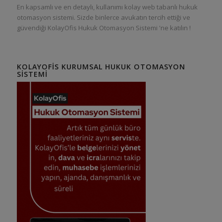
En kapsamlı ve en detaylı, kullanımı kolay web tabanlı hukuk
otomasyon sistemi. Sizde binlerce avukatın tercih ettiği ve
güvendiği KolayOfis Hukuk Otomasyon Sistemi 'ne katılın !
KOLAYOFIS KURUMSAL HUKUK OTOMASYON
SISTEMI