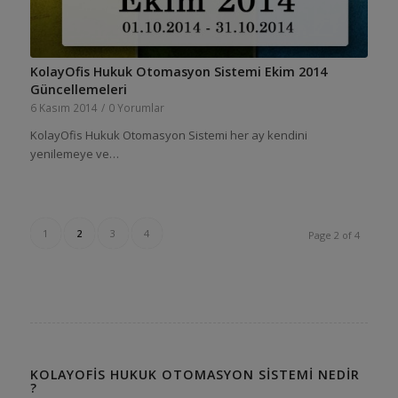
KolayOfis Hukuk Otomasyon Sistemi Ekim 2014
Güncellemeleri
6 Kasım 2014
/
0 Yorumlar
KolayOfis Hukuk Otomasyon Sistemi her ay kendini
yenilemeye ve…
1
2
3
4
Page 2 of 4
KOLAYOFIS HUKUK OTOMASYON SISTEMI NEDIR
?