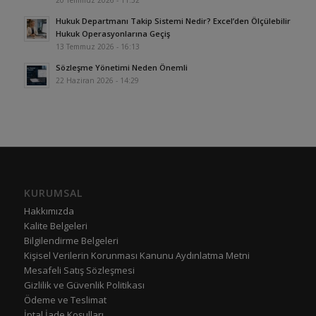
20 Temmuz 2026 - 11:52
Hukuk Departmanı Takip Sistemi Nedir? Excel’den Ölçülebilir
Hukuk Operasyonlarına Geçiş
13 Temmuz 2026 - 16:13
Sözleşme Yönetimi Neden Önemli
22 Haziran 2026 - 14:29
KURUMSAL
Hakkımızda
Kalite Belgeleri
Bilgilendirme Belgeleri
Kişisel Verilerin Korunması Kanunu Aydınlatma Metni
Mesafeli Satış Sözleşmesi
Gizlilik ve Güvenlik Politikası
Ödeme ve Teslimat
İptal İade Koşulları