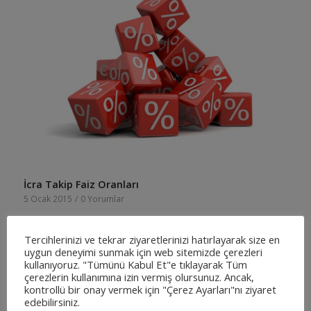
İcra Takip Faiz Oranları
5 Ocak 2015
/
0 Yorumlar
Her yıl düzenli olarak güncellenen icra takip faiz oranları,…
Tercihlerinizi ve tekrar ziyaretlerinizi hatırlayarak size en
uygun deneyimi sunmak için web sitemizde çerezleri
kullanıyoruz. "Tümünü Kabul Et"e tıklayarak Tüm
çerezlerin kullanımına izin vermiş olursunuz. Ancak,
kontrollü bir onay vermek için "Çerez Ayarları"nı ziyaret
edebilirsiniz.