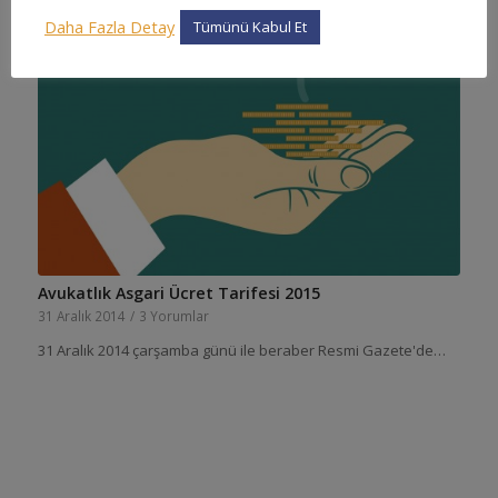
Daha Fazla Detay
Tümünü Kabul Et
Avukatlık Asgari Ücret Tarifesi 2015
31 Aralık 2014
/
3 Yorumlar
31 Aralık 2014 çarşamba günü ile beraber Resmi Gazete'de…