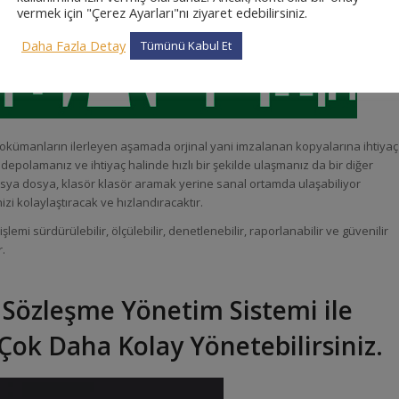
vermek için "Çerez Ayarları"nı ziyaret edebilirsiniz.
Daha Fazla Detay
Tümünü Kabul Et
kümanların ilerleyen aşamada orjinal yani imzalanan kopyalarına ihtiyaç
depolamanız ve ihtiyaç halinde hızlı bir şekilde ulaşmanız da bir diğer
dosya dosya, klasör klasör aramak yerine sanal ortamda ulaşabiliyor
zi kolaylaştıracak ve hızlandıracaktır.
lemi sürdürülebilir, ölçülebilir, denetlenebilir, raporlanabilir ve güvenilir
r.
 Sözleşme Yönetim Sistemi ile
 Çok Daha Kolay Yönetebilirsiniz.