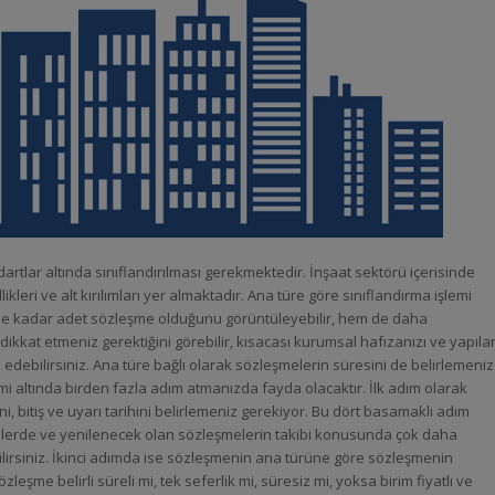
dartlar altında sınıflandırılması gerekmektedir. İnşaat sektörü içerisinde
ikleri ve alt kırılımları yer almaktadır. Ana türe göre sınıflandırma işlemi
ne kadar adet sözleşme olduğunu görüntüleyebilir, hem de daha
kkat etmeniz gerektiğini görebilir, kısacası kurumsal hafızanızı ve yapıla
ip edebilirsiniz. Ana türe bağlı olarak sözleşmelerin süresini de belirlemeniz
mi altında birden fazla adım atmanızda fayda olacaktır. İlk adım olarak
ini, bitiş ve uyarı tarihini belirlemeniz gerekiyor. Bu dört basamaklı adım
şmelerde ve yenilenecek olan sözleşmelerin takibi konusunda çok daha
ebilirsiniz. İkinci adımda ise sözleşmenin ana türüne göre sözleşmenin
şme belirli süreli mi, tek seferlik mi, süresiz mi, yoksa birim fiyatlı ve