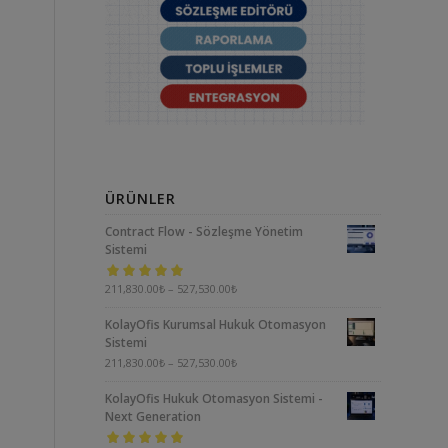
ÜRÜNLER
Contract Flow - Sözleşme Yönetim
Sistemi
5 üzerinden
211,830.00
₺
–
527,530.00
₺
5.00
oy aldı
KolayOfis Kurumsal Hukuk Otomasyon
Sistemi
211,830.00
₺
–
527,530.00
₺
KolayOfis Hukuk Otomasyon Sistemi -
Next Generation