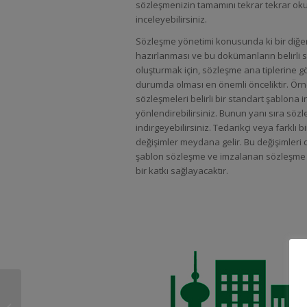
sözleşmenizin tamamını tekrar tekrar okum
inceleyebilirsiniz.
Sözleşme yönetimi konusunda ki bir diğer
hazırlanması ve bu dokümanların belirli s
oluşturmak için, sözleşme ana tiplerine g
durumda olması en önemli önceliktir. Ör
sözleşmeleri belirli bir standart şablona 
yönlendirebilirsiniz. Bunun yanı sıra sö
indirgeyebilirsiniz. Tedarikçi veya farklı 
değişimler meydana gelir. Bu değişimle
şablon sözleşme ve imzalanan sözleşme ar
bir katkı sağlayacaktır.
Contract Flow
Sözleşme Yönetim