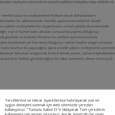
adan sözleşme içerisinde ki önemli başlıkları kolaylıkla takip edebilir ve
 önemli husus ise sözleşmelerin fiziksel olarak dokümanların
tandartlar ile saklanmasıdır. Hazırlık aşamasında belirli bir düzen
öre şablon sözleşmelerinizi oluşturmanız ve hızlı şekilde düzenlenebilir
neğin; mal ve hizmet satın almaları sonucunda yapmış olduğunuz
indirgeyebilir ve tedarikçi firmanızı bu şartlara uyma konusunda
zleşme hazırlamak için harcamış olduğunuz zaman kaybını asgari seviyeye
bir karşı tarafınız ile yapacağınız işlere yönelik şablon sözleşmeniz üzerinde
ri doküman doküman araştırarak kontrol etmek yerine, zaman kaybetmede
asında ki farkları görebileceğiniz bir takip sisteminin olması size büyük
Tercihlerinizi ve tekrar ziyaretlerinizi hatırlayarak size en
uygun deneyimi sunmak için web sitemizde çerezleri
kullanıyoruz. "Tümünü Kabul Et"e tıklayarak Tüm çerezlerin
kullanımına izin vermiş olursunuz. Ancak, kontrollü bir onay