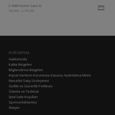
E-SMM Kontör Satın Al
545.00
₺
–
2,730.00
₺
KURUMSAL
Hakkımızda
Kalite Belgeleri
Bilgilendirme Belgeleri
Kişisel Verilerin Korunması Kanunu Aydınlatma Metni
Mesafeli Satış Sözleşmesi
Gizlilik ve Güvenlik Politikası
Ödeme ve Teslimat
İptal İade Koşulları
Sponsorluklarımız
İletişim