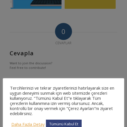
0
CEVAPLAR
Cevapla
Want to join the discussion?
Feel free to contribute!
*
Ad
Tercihlerinizi ve tekrar ziyaretlerinizi hatırlayarak size en
uygun deneyimi sunmak için web sitemizde çerezleri
kullanıyoruz. "Tümünü Kabul Et"e tıklayarak Tüm
çerezlerin kullanımına izin vermiş olursunuz. Ancak,
*
kontrollü bir onay vermek için "Çerez Ayarları"nı ziyaret
E-posta
edebilirsiniz.
Daha Fazla Detay
Tümünü Kabul Et