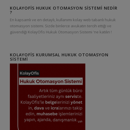
KOLAYOFIS HUKUK OTOMASYON SISTEMI NEDIR
?
En kapsamlı ve en detaylı, kullanımı kolay web tabanlı hukuk
otomasyon sistemi. Sizde binlerce avukatın tercih ettiği ve
güvendiği KolayOfis Hukuk Otomasyon Sistemi 'ne katılın !
KOLAYOFIS KURUMSAL HUKUK OTOMASYON
SISTEMI