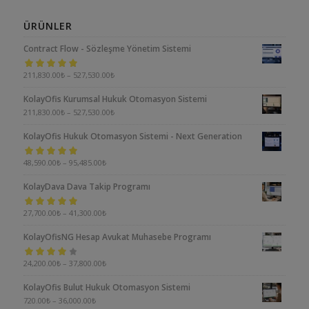
ÜRÜNLER
Contract Flow - Sözleşme Yönetim Sistemi
5 üzerinden
211,830.00
₺
–
527,530.00
₺
5.00
oy aldı
KolayOfis Kurumsal Hukuk Otomasyon Sistemi
211,830.00
₺
–
527,530.00
₺
KolayOfis Hukuk Otomasyon Sistemi - Next Generation
5 üzerinden
48,590.00
₺
–
95,485.00
₺
5.00
oy aldı
KolayDava Dava Takip Programı
5 üzerinden
27,700.00
₺
–
41,300.00
₺
5.00
oy aldı
KolayOfisNG Hesap Avukat Muhasebe Programı
5
24,200.00
₺
–
37,800.00
₺
üzerinden
KolayOfis Bulut Hukuk Otomasyon Sistemi
4.00
oy aldı
720.00
₺
–
36,000.00
₺