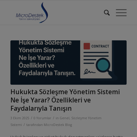
Hukukta Sözleşme Yönetim Sistemi
Ne İşe Yarar? Özellikleri ve
Faydalarıyla Tanışın
/
/
3 Ekim 2025
0 Yorumlar
in
Genel
,
Sözleşme Yönetim
/
Sistemi
tarafından
MicroDestek Blog
Hukuk büroları ve şirket hukuk departmanları, yüzlerce hatta