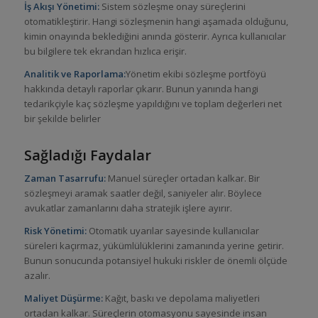
İş Akışı Yönetimi:
Sistem sözleşme onay süreçlerini
otomatikleştirir. Hangi sözleşmenin hangi aşamada olduğunu,
kimin onayında beklediğini anında gösterir. Ayrıca kullanıcılar
bu bilgilere tek ekrandan hızlıca erişir.
Analitik ve Raporlama:
Yönetim ekibi sözleşme portföyü
hakkında detaylı raporlar çıkarır. Bunun yanında hangi
tedarikçiyle kaç sözleşme yapıldığını ve toplam değerleri net
bir şekilde belirler
Sağladığı Faydalar
Zaman Tasarrufu:
Manuel süreçler ortadan kalkar. Bir
sözleşmeyi aramak saatler değil, saniyeler alır. Böylece
avukatlar zamanlarını daha stratejik işlere ayırır.
Risk Yönetimi:
Otomatik uyarılar sayesinde kullanıcılar
süreleri kaçırmaz, yükümlülüklerini zamanında yerine getirir.
Bunun sonucunda potansiyel hukuki riskler de önemli ölçüde
azalır.
Maliyet Düşürme:
Kağıt, baskı ve depolama maliyetleri
ortadan kalkar. Süreçlerin otomasyonu sayesinde insan