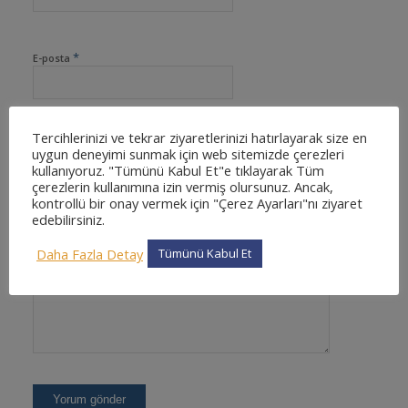
*
E-posta
Tercihlerinizi ve tekrar ziyaretlerinizi hatırlayarak size en
İnternet sitesi
uygun deneyimi sunmak için web sitemizde çerezleri
kullanıyoruz. "Tümünü Kabul Et"e tıklayarak Tüm
çerezlerin kullanımına izin vermiş olursunuz. Ancak,
kontrollü bir onay vermek için "Çerez Ayarları"nı ziyaret
edebilirsiniz.
Daha Fazla Detay
Tümünü Kabul Et