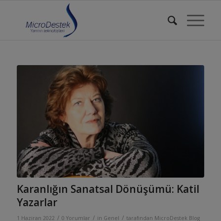
Karanlığın Sanatsal Dönüşümü: Katil
Yazarlar
/
/
/
1 Haziran 2022
0 Yorumlar
in
Genel
tarafından
MicroDestek Blog