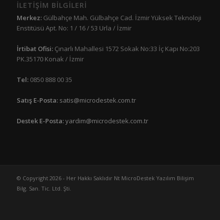
İLETİŞİM BİLGİLERİ
Merkez:
Gülbahçe Mah. Gülbahçe Cad. İzmir Yüksek Teknoloji
Enstitüsü Apt. No: 1 / 16 / 53 Urla / İzmir
İrtibat Ofisi:
Çınarlı Mahallesi 1572 Sokak No:33 İç Kapı No:203
PK.35170 Konak / İzmir
Tel:
0850 888 00 35
Satış E-Posta:
satis@microdestek.com.tr
Destek E-Posta:
yardim@microdestek.com.tr
© Copyright 2026 - Her Hakkı Saklıdır Nt MicroDestek Yazılım Bilişim
Bilg. San. Tic. Ltd. Şti.