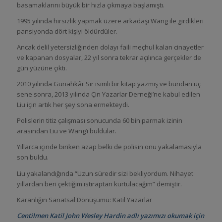
basamaklarını büyük bir hızla çıkmaya başlamıştı.
1995 yılında hırsızlık yapmak üzere arkadaşı Wang ile girdikleri
pansiyonda dört kişiyi öldürdüler.
Ancak delil yetersizliğinden dolayı faili meçhul kalan cinayetler
ve kapanan dosyalar, 22 yıl sonra tekrar açılınca gerçekler de
gün yüzüne çıktı.
2010 yılında Günahkâr Sır isimli bir kitap yazmış ve bundan üç
sene sonra, 2013 yılında Çin Yazarlar Derneği’ne kabul edilen
Liu için artık her şey sona ermekteydi.
Polislerin titiz çalışması sonucunda 60 bin parmak izinin
arasından Liu ve Wang’ı buldular.
Yıllarca içinde biriken azap belki de polisin onu yakalamasıyla
son buldu.
Liu yakalandığında “Uzun süredir sizi bekliyordum. Nihayet
yıllardan beri çektiğim ıstıraptan kurtulacağım” demiştir.
Karanlığın Sanatsal Dönüşümü: Katil Yazarlar
Centilmen Katil John Wesley Hardin
adlı yazımızı okumak için