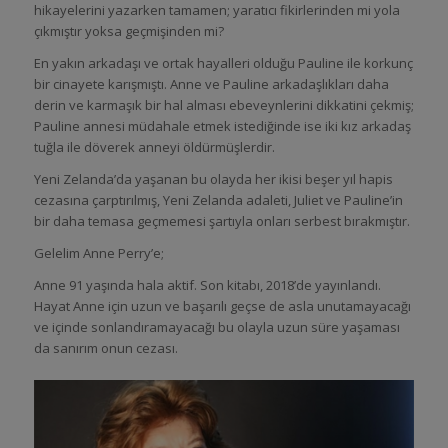
hikayelerini yazarken tamamen; yaratıcı fikirlerinden mi yola
çıkmıştır yoksa geçmişinden mi?
En yakın arkadaşı ve ortak hayalleri olduğu Pauline ile korkunç
bir cinayete karışmıştı. Anne ve Pauline arkadaşlıkları daha
derin ve karmaşık bir hal alması ebeveynlerini dikkatini çekmiş;
Pauline annesi müdahale etmek istediğinde ise iki kız arkadaş
tuğla ile döverek anneyi öldürmüşlerdir.
Yeni Zelanda’da yaşanan bu olayda her ikisi beşer yıl hapis
cezasına çarptırılmış, Yeni Zelanda adaleti, Juliet ve Pauline’in
bir daha temasa geçmemesi şartıyla onları serbest bırakmıştır.
Gelelim Anne Perry’e;
Anne 91 yaşında hala aktif. Son kitabı, 2018’de yayınlandı.
Hayat Anne için uzun ve başarılı geçse de asla unutamayacağı
ve içinde sonlandıramayacağı bu olayla uzun süre yaşaması
da sanırım onun cezası.