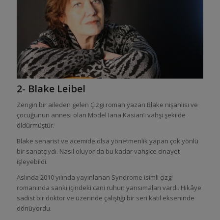
2- Blake Leibel
Zengin bir aileden gelen Çizgi roman yazarı Blake nişanlısı ve
çocuğunun annesi olan Model Iana Kasian’ı vahşi şekilde
öldürmüştür.
Blake senarist ve acemide olsa yönetmenlik yapan çok yönlü
bir sanatçıydı. Nasıl oluyor da bu kadar vahşice cinayet
işleyebildi.
Aslında 2010 yılında yayınlanan Syndrome isimli çizgi
romanında sanki içindeki cani ruhun yansımaları vardı. Hikâye
sadist bir doktor ve üzerinde çalıştığı bir seri katil ekseninde
dönüyordu.