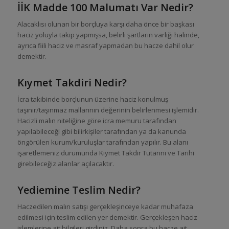
İ
İK Madde 100 Malumatı Var Nedir?
Alacaklısı olunan bir borçluya karşı daha önce bir başkası
haciz yoluyla takip yapmışsa, belirli şartların varlığı halinde,
ayrıca fiili haciz ve masraf yapmadan bu hacze dahil olur
demektir.
Kıymet Takdiri Nedir?
İcra takibinde borçlunun üzerine haciz konulmuş
taşınır/taşınmaz mallarının değerinin belirlenmesi işlemidir.
Hacizli malın niteliğine göre icra memuru tarafından
yapılabileceği gibi bilirkişiler tarafından ya da kanunda
öngörülen kurum/kuruluşlar tarafından yapılır. Bu alanı
işaretlemeniz durumunda Kıymet Takdir Tutarını ve Tarihi
girebileceğiz alanlar açılacaktır.
Yediemine Teslim Nedir?
Haczedilen malın satışı gerçekleşinceye kadar muhafaza
edilmesi için teslim edilen yer demektir. Gerçekleşen haciz
işlemlerine ait bilgileri girdiniz. Daha sonra bu hacze ait