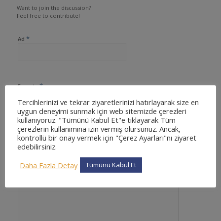
Want to join the discussion?
Feel free to contribute!
*
Ad
*
E-posta
Tercihlerinizi ve tekrar ziyaretlerinizi hatırlayarak size en
uygun deneyimi sunmak için web sitemizde çerezleri
kullanıyoruz. "Tümünü Kabul Et"e tıklayarak Tüm
çerezlerin kullanımına izin vermiş olursunuz. Ancak,
İnternet sitesi
kontrollü bir onay vermek için "Çerez Ayarları"nı ziyaret
edebilirsiniz.
Daha Fazla Detay
Tümünü Kabul Et