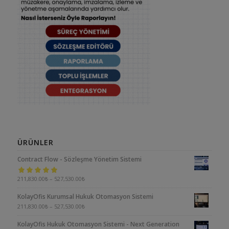
ÜRÜNLER
Contract Flow - Sözleşme Yönetim Sistemi
5 üzerinden
211,830.00
₺
–
527,530.00
₺
5.00
oy aldı
KolayOfis Kurumsal Hukuk Otomasyon Sistemi
211,830.00
₺
–
527,530.00
₺
KolayOfis Hukuk Otomasyon Sistemi - Next Generation