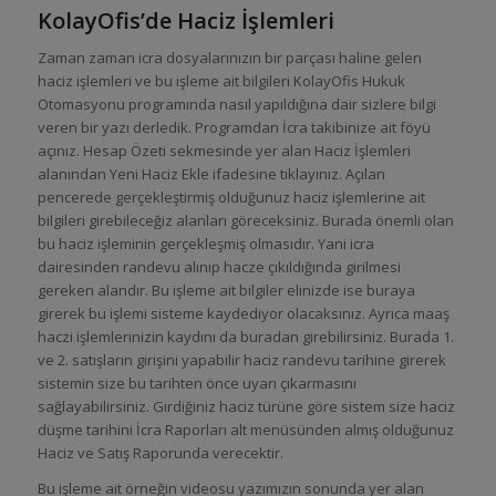
KolayOfis’de Haciz İşlemleri
Zaman zaman icra dosyalarınızın bir parçası haline gelen
haciz işlemleri ve bu işleme ait bilgileri KolayOfis Hukuk
Otomasyonu programında nasıl yapıldığına dair sizlere bilgi
veren bir yazı derledik. Programdan İcra takibinize ait föyü
açınız. Hesap Özeti sekmesinde yer alan Haciz İşlemleri
alanından Yeni Haciz Ekle ifadesine tıklayınız. Açılan
pencerede gerçekleştirmiş olduğunuz haciz işlemlerine ait
bilgileri girebileceğiz alanları göreceksiniz. Burada önemli olan
bu haciz işleminin gerçekleşmiş olmasıdır. Yani icra
dairesinden randevu alınıp hacze çıkıldığında girilmesi
gereken alandır. Bu işleme ait bilgiler elinizde ise buraya
girerek bu işlemi sisteme kaydediyor olacaksınız. Ayrıca maaş
haczi işlemlerinizin kaydını da buradan girebilirsiniz. Burada 1.
ve 2. satışların girişini yapabilir haciz randevu tarihine girerek
sistemin size bu tarihten önce uyarı çıkarmasını
sağlayabilirsiniz. Girdiğiniz haciz türüne göre sistem size haciz
düşme tarihini İcra Raporları alt menüsünden almış olduğunuz
Haciz ve Satış Raporunda verecektir.
Bu işleme ait örneğin videosu yazımızın sonunda yer alan