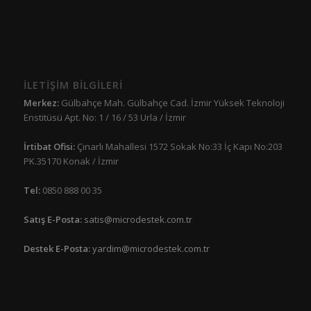
İLETİŞİM BİLGİLERİ
Merkez:
Gülbahçe Mah. Gülbahçe Cad. İzmir Yüksek Teknoloji
Enstitüsü Apt. No: 1 / 16 / 53 Urla / İzmir
İrtibat Ofisi:
Çınarlı Mahallesi 1572 Sokak No:33 İç Kapı No:203
PK.35170 Konak / İzmir
Tel:
0850 888 00 35
Satış E-Posta:
satis@microdestek.com.tr
Destek E-Posta:
yardim@microdestek.com.tr