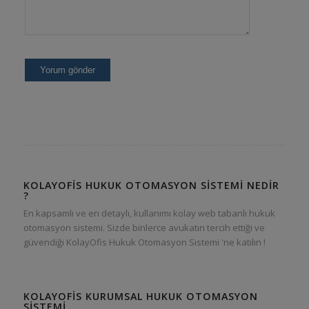
KOLAYOFIS HUKUK OTOMASYON SISTEMI NEDIR
?
En kapsamlı ve en detaylı, kullanımı kolay web tabanlı hukuk
otomasyon sistemi. Sizde binlerce avukatın tercih ettiği ve
güvendiği KolayOfis Hukuk Otomasyon Sistemi 'ne katılın !
KOLAYOFIS KURUMSAL HUKUK OTOMASYON
SISTEMI