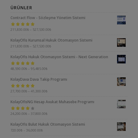
ÜRÜNLER
Contract Flow - Sözleşme Yönetim Sistemi
5 üzerinden
211,830.00
₺
–
527,530.00
₺
5.00
oy aldı
KolayOfis Kurumsal Hukuk Otomasyon Sistemi
211,830.00
₺
–
527,530.00
₺
KolayOfis Hukuk Otomasyon Sistemi - Next Generation
5 üzerinden
48,590.00
₺
–
95,485.00
₺
5.00
oy aldı
KolayDava Dava Takip Programı
5 üzerinden
27,700.00
₺
–
41,300.00
₺
5.00
oy aldı
KolayOfisNG Hesap Avukat Muhasebe Programı
5
24,200.00
₺
–
37,800.00
₺
üzerinden
KolayOfis Bulut Hukuk Otomasyon Sistemi
4.00
oy aldı
720.00
₺
–
36,000.00
₺