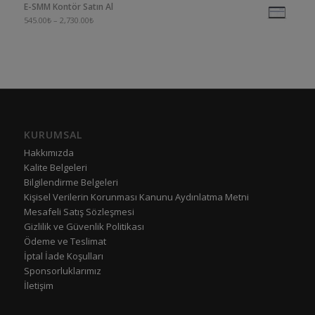
E-SMM Kontör Satın Al
545.00
₺
–
2,730.00
₺
KURUMSAL
Hakkımızda
Kalite Belgeleri
Bilgilendirme Belgeleri
Kişisel Verilerin Korunması Kanunu Aydınlatma Metni
Mesafeli Satış Sözleşmesi
Gizlilik ve Güvenlik Politikası
Ödeme ve Teslimat
İptal İade Koşulları
Sponsorluklarımız
İletişim