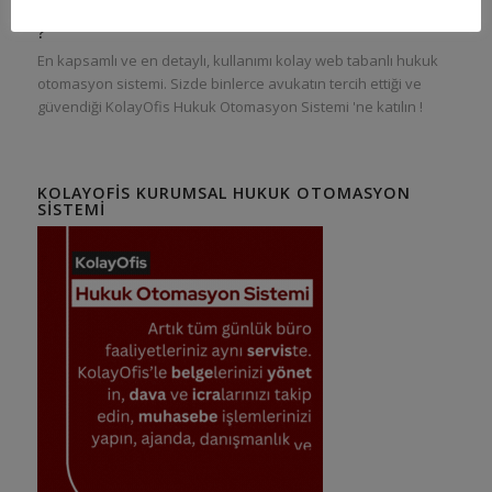
KOLAYOFIS HUKUK OTOMASYON SISTEMI NEDIR
?
En kapsamlı ve en detaylı, kullanımı kolay web tabanlı hukuk
otomasyon sistemi. Sizde binlerce avukatın tercih ettiği ve
güvendiği KolayOfis Hukuk Otomasyon Sistemi 'ne katılın !
KOLAYOFIS KURUMSAL HUKUK OTOMASYON
SISTEMI