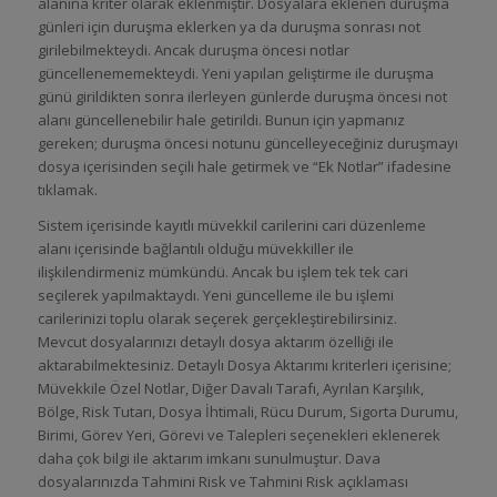
alanına kriter olarak eklenmiştir. Dosyalara eklenen duruşma
günleri için duruşma eklerken ya da duruşma sonrası not
girilebilmekteydi. Ancak duruşma öncesi notlar
güncellenememekteydi. Yeni yapılan geliştirme ile duruşma
günü girildikten sonra ilerleyen günlerde duruşma öncesi not
alanı güncellenebilir hale getirildi. Bunun için yapmanız
gereken; duruşma öncesi notunu güncelleyeceğiniz duruşmayı
dosya içerisinden seçili hale getirmek ve “Ek Notlar” ifadesine
tıklamak.
Sistem içerisinde kayıtlı müvekkil carilerini cari düzenleme
alanı içerisinde bağlantılı olduğu müvekkiller ile
ilişkilendirmeniz mümkündü. Ancak bu işlem tek tek cari
seçilerek yapılmaktaydı. Yeni güncelleme ile bu işlemi
carilerinizi toplu olarak seçerek gerçekleştirebilirsiniz.
Mevcut dosyalarınızı detaylı dosya aktarım özelliği ile
aktarabilmektesiniz. Detaylı Dosya Aktarımı kriterleri içerisine;
Müvekkile Özel Notlar, Diğer Davalı Tarafı, Ayrılan Karşılık,
Bölge, Risk Tutarı, Dosya İhtimali, Rücu Durum, Sigorta Durumu,
Birimi, Görev Yeri, Görevi ve Talepleri seçenekleri eklenerek
daha çok bilgi ile aktarım imkanı sunulmuştur. Dava
dosyalarınızda Tahmini Risk ve Tahmini Risk açıklaması