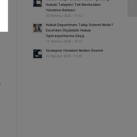
Hukuki Talepleri Tek Merkezden
Yönetme Rehberi
20 Temmuz 2026 - 11:52
Hukuk Departmanı Takip Sistemi Nedir?
Excel’den Ölçülebilir Hukuk
Operasyonlarına Geçiş
13 Temmuz 2026 - 16:13
Sözleşme Yönetimi Neden Önemli
22 Haziran 2026 - 14:29
a