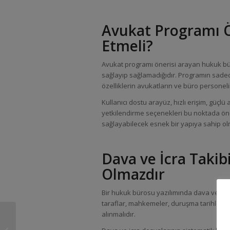
Avukat Programı Ö
Etmeli?
Avukat programı önerisi arayan hukuk büro
sağlayıp sağlamadığıdır. Programın sadece 
özelliklerin avukatların ve büro personelin
Kullanıcı dostu arayüz, hızlı erişim, güçlü
yetkilendirme seçenekleri bu noktada ön
sağlayabilecek esnek bir yapıya sahip ol
Dava ve İcra Taki
Olmazdır
Bir hukuk bürosu yazılımında dava ve icra 
taraflar, mahkemeler, duruşma tarihleri, ya
alınmalıdır.
Kontrat Takip Programı
ve Sözleşme Takip