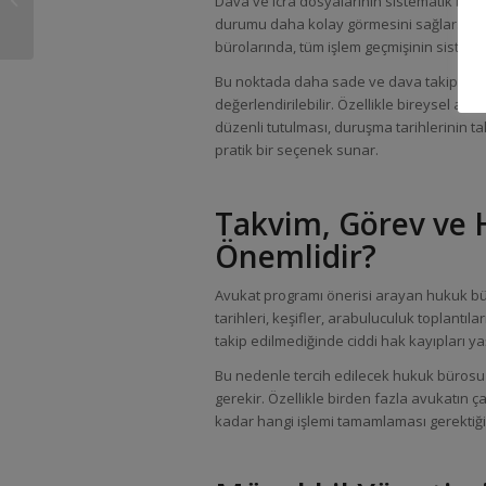
Dava ve icra dosyalarının sistematik biçi
Sistemi Nedir
durumu daha kolay görmesini sağlar. Özell
bürolarında, tüm işlem geçmişinin sistem
Bu noktada daha sade ve dava takip odakl
değerlendirilebilir. Özellikle bireysel av
düzenli tutulması, duruşma tarihlerinin t
pratik bir seçenek sunar.
Takvim, Görev ve 
Önemlidir?
Avukat programı önerisi arayan hukuk büro
tarihleri, keşifler, arabuluculuk toplantıl
takip edilmediğinde ciddi hak kayıpları ya
Bu nedenle tercih edilecek hukuk bürosu y
gerekir. Özellikle birden fazla avukatın 
kadar hangi işlemi tamamlaması gerektiği 