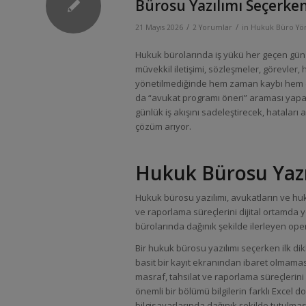
Bürosu Yazılımı Seçerken
/
/
21 Mayıs 2026
2 Yorumlar
in
Hukuk Büro Yö
Hukuk bürolarında iş yükü her geçen gün d
müvekkil iletişimi, sözleşmeler, görevler, 
yönetilmediğinde hem zaman kaybı hem de
da “avukat programı öneri” araması yapan
günlük iş akışını sadeleştirecek, hataları
çözüm arıyor.
Hukuk Bürosu Yazı
Hukuk bürosu yazılımı, avukatların ve huk
ve raporlama süreçlerini dijital ortamda
bürolarında dağınık şekilde ilerleyen ope
Bir hukuk bürosu yazılımı seçerken ilk di
basit bir kayıt ekranından ibaret olmaması
masraf, tahsilat ve raporlama süreçlerin
önemli bir bölümü bilgilerin farklı Excel d
bilgisayarlarında dağınık şekilde tutulma