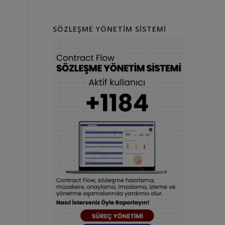
SÖZLEŞME YÖNETIM SISTEMI
i
.