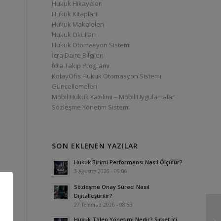
Hukuk Hikayeleri
Hukuk Kitapları
Hukuk Makaleleri
Hukuk Okulları
Hukuk Otomasyon Sistemi
İcra Daire Bilgileri
İcra Takip Programı
KolayOfis Hukuk Otomasyon Sistemi
Güncellemeleri
Mobil Hukuk Yazılımı – Mobil Uygulamalar
Sözleşme Yönetim Sistemi
SON EKLENEN YAZILAR
Hukuk Birimi Performansı Nasıl Ölçülür?
3 Ağustos 2026 - 09:06
Sözleşme Onay Süreci Nasıl
Dijitalleştirilir?
27 Temmuz 2026 - 08:53
Hukuk Talep Yönetimi Nedir? Şirket İçi