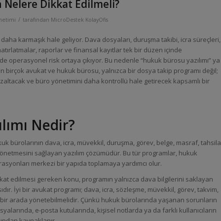
 Nelere Dikkat Edilmeli?
/
netimi
tarafından
MicroDestek KolayOfis
aha karmaşık hale geliyor. Dava dosyaları, duruşma takibi, icra süreçleri,
hatırlatmalar, raporlar ve finansal kayıtlar tek bir düzen içinde
 operasyonel risk ortaya çıkıyor. Bu nedenle “hukuk bürosu yazılımı” ya
 birçok avukat ve hukuk bürosu, yalnızca bir dosya takip programı değil;
 azaltacak ve büro yönetimini daha kontrollü hale getirecek kapsamlı bir
lımı Nedir?
uk bürolarının dava, icra, müvekkil, duruşma, görev, belge, masraf, tahsila
 yönetmesini sağlayan yazılım çözümüdür. Bu tür programlar, hukuk
rasyonları merkezi bir yapıda toplamaya yardımcı olur.
kkat edilmesi gereken konu, programın yalnızca dava bilgilerini saklayan
dır. İyi bir avukat programı; dava, icra, sözleşme, müvekkil, görev, takvim,
i bir arada yönetebilmelidir. Çünkü hukuk bürolarında yaşanan sorunların
osyalarında, e-posta kutularında, kişisel notlarda ya da farklı kullanıcıların
sından kaynaklanır.