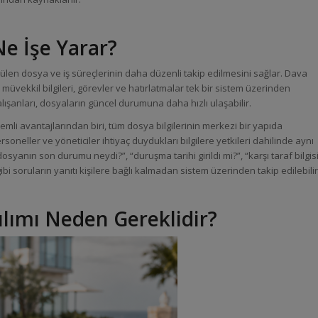
e İşe Yarar?
en dosya ve iş süreçlerinin daha düzenli takip edilmesini sağlar. Dava
, müvekkil bilgileri, görevler ve hatırlatmalar tek bir sistem üzerinden
alışanları, dosyaların güncel durumuna daha hızlı ulaşabilir.
li avantajlarından biri, tüm dosya bilgilerinin merkezi bir yapıda
ersoneller ve yöneticiler ihtiyaç duydukları bilgilere yetkileri dahilinde aynı
osyanın son durumu neydi?”, “duruşma tarihi girildi mi?”, “karşı taraf bilgis
gibi soruların yanıtı kişilere bağlı kalmadan sistem üzerinden takip edilebilir
lımı Neden Gereklidir?