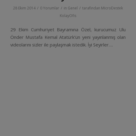
/
/
/
28 Ekim 2014
0 Yorumlar
in
Genel
tarafından
MicroDestek
KolayOfis
29 Ekim Cumhuriyet Bayramına Özel, kurucumuz Ulu
Önder Mustafa Kemal Atatürk’ün yeni yayınlanmış olan
videolarını sizler ile paylaşmak istedik. İyi Seyirler….