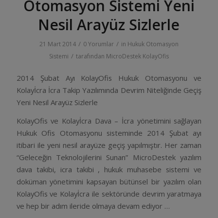
Otomasyon Sistemi Yeni
Nesil Arayüz Sizlerle
/
/
21 Mart 2014
0 Yorumlar
in
Hukuk Otomasyon
/
Sistemi
tarafından
MicroDestek KolayOfis
2014 Şubat Ayı KolayOfis Hukuk Otomasyonu ve
Kolayİcra İcra Takip Yazılımında Devrim Niteliğinde Geçiş
Yeni Nesil Arayüz Sizlerle
KolayOfis ve Kolayİcra Dava – İcra yönetimini sağlayan
Hukuk Ofis Otomasyonu sisteminde 2014 Şubat ayı
itibari ile yeni nesil arayüze geçiş yapılmıştır. Her zaman
“Geleceğin Teknolojilerini Sunan” MicroDestek yazılım
dava takibi, icra takibi , hukuk muhasebe sistemi ve
doküman yönetimini kapsayan bütünsel bir yazılım olan
KolayOfis ve Kolayİcra ile sektöründe devrim yaratmaya
ve hep bir adım ileride olmaya devam ediyor …