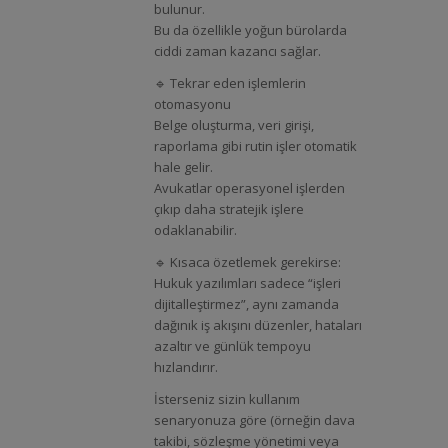
bulunur.
Bu da özellikle yoğun bürolarda
ciddi zaman kazancı sağlar.
🔹 Tekrar eden işlemlerin
otomasyonu
Belge oluşturma, veri girişi,
raporlama gibi rutin işler otomatik
hale gelir.
Avukatlar operasyonel işlerden
çıkıp daha stratejik işlere
odaklanabilir.
🔹 Kısaca özetlemek gerekirse:
Hukuk yazılımları sadece “işleri
dijitalleştirmez”, aynı zamanda
dağınık iş akışını düzenler, hataları
azaltır ve günlük tempoyu
hızlandırır.
İsterseniz sizin kullanım
senaryonuza göre (örneğin dava
takibi, sözleşme yönetimi veya