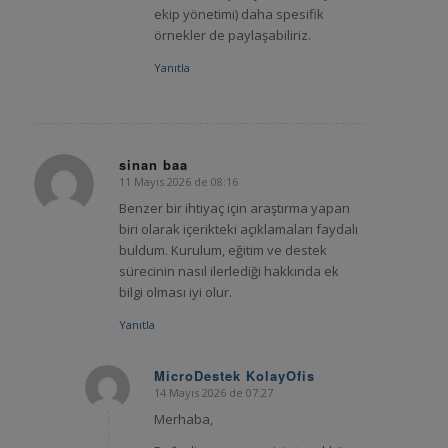
ekip yönetimi) daha spesifik
örnekler de paylaşabiliriz.
Yanıtla
sinan baa
11 Mayıs 2026 de 08:16
says:
Benzer bir ihtiyaç için araştırma yapan
biri olarak içerikteki açıklamaları faydalı
buldum. Kurulum, eğitim ve destek
sürecinin nasıl ilerlediği hakkında ek
bilgi olması iyi olur.
Yanıtla
MicroDestek KolayOfis
14 Mayıs 2026 de 07:27
says:
Merhaba,