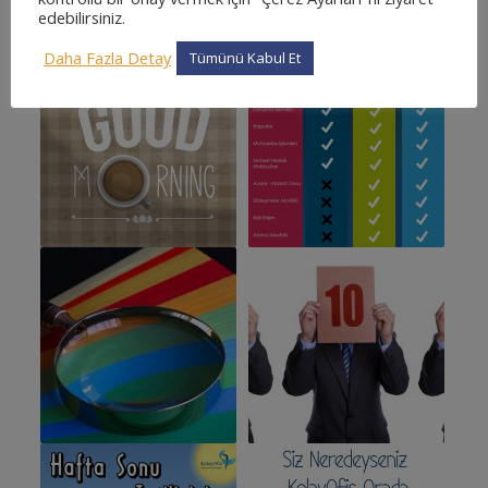
edebilirsiniz.
Beğenebilecekleriniz:
Daha Fazla Detay
Tümünü Kabul Et