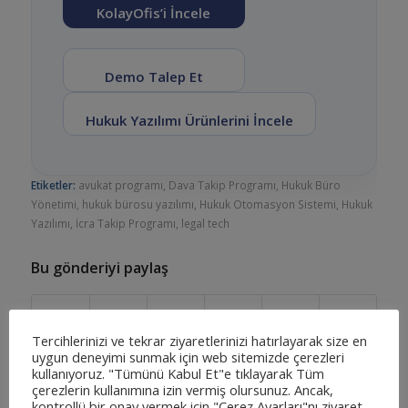
KolayOfis’i İncele
Demo Talep Et
Hukuk Yazılımı Ürünlerini İncele
Etiketler:
avukat programı
,
Dava Takip Programı
,
Hukuk Büro
Yönetimi
,
hukuk bürosu yazılımı
,
Hukuk Otomasyon Sistemi
,
Hukuk
Yazılımı
,
İcra Takip Programı
,
legal tech
Bu gönderiyi paylaş
Tercihlerinizi ve tekrar ziyaretlerinizi hatırlayarak size en
uygun deneyimi sunmak için web sitemizde çerezleri
kullanıyoruz. "Tümünü Kabul Et"e tıklayarak Tüm
çerezlerin kullanımına izin vermiş olursunuz. Ancak,
kontrollü bir onay vermek için "Çerez Ayarları"nı ziyaret