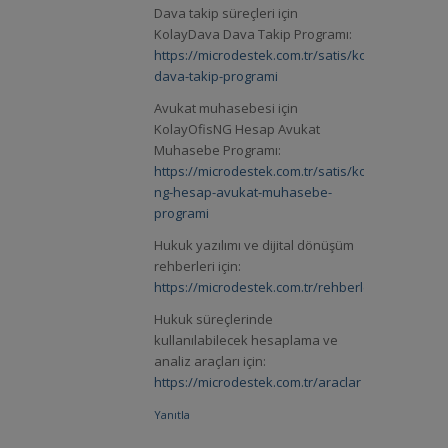
Dava takip süreçleri için
KolayDava Dava Takip Programı:
https://microdestek.com.tr/satis/kolaydava-
dava-takip-programi
Avukat muhasebesi için
KolayOfisNG Hesap Avukat
Muhasebe Programı:
https://microdestek.com.tr/satis/kolayofis-
ng-hesap-avukat-muhasebe-
programi
Hukuk yazılımı ve dijital dönüşüm
rehberleri için:
https://microdestek.com.tr/rehberler
Hukuk süreçlerinde
kullanılabilecek hesaplama ve
analiz araçları için:
https://microdestek.com.tr/araclar
Yanıtla