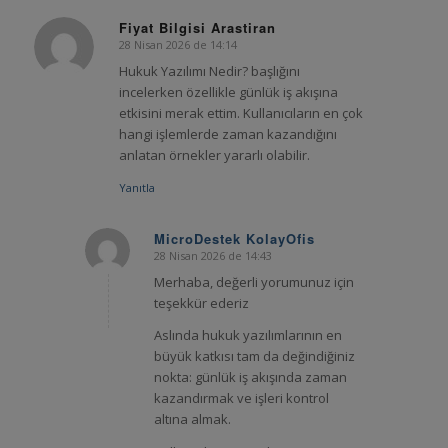
Fiyat Bilgisi Arastiran
28 Nisan 2026 de 14:14
says:
Hukuk Yazılımı Nedir? başlığını
incelerken özellikle günlük iş akışına
etkisini merak ettim. Kullanıcıların en çok
hangi işlemlerde zaman kazandığını
anlatan örnekler yararlı olabilir.
Yanıtla
MicroDestek KolayOfis
28 Nisan 2026 de 14:43
says:
Merhaba, değerli yorumunuz için
teşekkür ederiz
Aslında hukuk yazılımlarının en
büyük katkısı tam da değindiğiniz
nokta: günlük iş akışında zaman
kazandırmak ve işleri kontrol
altına almak.