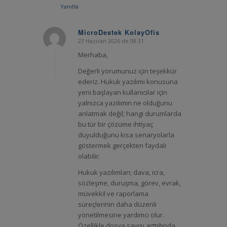
Yanıtla
MicroDestek KolayOfis
23 Haziran 2026 de 08:31
says:
Merhaba,
Değerli yorumunuz için teşekkür
ederiz. Hukuk yazılımı konusuna
yeni başlayan kullanıcılar için
yalnızca yazılımın ne olduğunu
anlatmak değil; hangi durumlarda
bu tür bir çözüme ihtiyaç
duyulduğunu kısa senaryolarla
göstermek gerçekten faydalı
olabilir.
Hukuk yazılımları; dava, icra,
sözleşme, duruşma, görev, evrak,
müvekkil ve raporlama
süreçlerinin daha düzenli
yönetilmesine yardımcı olur.
Özellikle dosya sayısı arttığında,