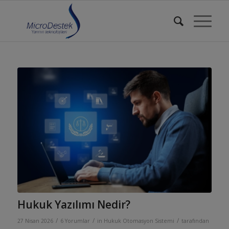
Hukuk Yazılımı Nedir?
/
/
/
27 Nisan 2026
6 Yorumlar
in
Hukuk Otomasyon Sistemi
tarafından