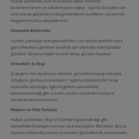
Hukuk yazılımları, tüm dosyaların dijital ortamda
düzenlenmesini ve saklanmasını sağlar. Sigorta dosyaları için
özel olarak geliştirilen kategorilendirme özellikleri sayesinde
belgelere hızlıca ulaşabilirsiniz.
Otomatik Bildirimler
Yazılım, yaklaşan duruşma tarihleri, son teslim tarihleri veya
güncellenmesi gereken evraklar için otomatik hatırlatmalar
gönderir. Böylece hiçbir önemli detay gözden kaçmaz.
İzlenebilir İş Akışı
İş akışının her aşamasını izlemek, görevlerin hangi noktada
olduğunu görmeyi kolaylaştırır. Sigorta taleplerinde hangi
aşamada olunduğu, ilgili belgelerin tamamlanıp
tamamlanmadığı gibi sorular yazılım üzerinden kolayca
cevaplamak mümkündür.
Müşteri ve Ekip İletişimi
Hukuk yazılımları, ekip içi iş birliğini güçlendirdiği gibi
müvekkillerle iletişim kurmayı da kolaylaştırır. Müvekkil, dosya
durumu hakkında yazılım üzerinden güncellemek mümkündür.