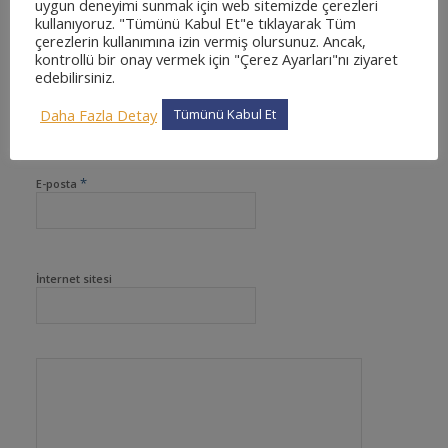
uygun deneyimi sunmak için web sitemizde çerezleri
kullanıyoruz. "Tümünü Kabul Et"e tıklayarak Tüm
Want to join the discussion?
çerezlerin kullanımına izin vermiş olursunuz. Ancak,
Feel free to contribute!
kontrollü bir onay vermek için "Çerez Ayarları"nı ziyaret
edebilirsiniz.
*
Ad
Daha Fazla Detay
Tümünü Kabul Et
*
E-posta
İnternet sitesi