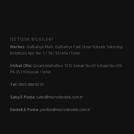
İLETİŞİM BİLGİLERİ
Merkez:
Gülbahçe Mah. Gülbahçe Cad. İzmir Yüksek Teknoloji
Enstitüsü Apt. No: 1 / 16 / 53 Urla / İzmir
İrtibat Ofisi:
Çınarlı Mahallesi 1572 Sokak No:33 İç Kapı No:203
PK.35170 Konak / İzmir
Tel:
0850 888 00 35
Satış E-Posta:
satis@microdestek.com.tr
Destek E-Posta:
yardim@microdestek.com.tr