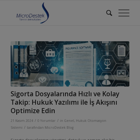
Sigorta Dosyalarında Hızlı ve Kolay
Takip: Hukuk Yazılımı ile İş Akışını
Optimize Edin
/
/
21 Kasım 2024
0 Yorumlar
in
Genel
,
Hukuk Otomasyon
/
Sistemi
tarafından
MicroDestek Blog
Sigorta dosyalarının yönetimi, detaylı ve zaman alıcı bir