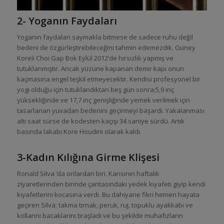
2- Yoganın Faydaları
Yoganın faydaları saymakla bitmese de sadece ruhu değil
bedeni de özgürleştirebileceğini tahmin edemezdik. Güney
Koreli Choi Gap Bok Eylül 2012’de hırsızlık yapmış ve
tutuklanmıştır. Ancak yüzüne kapanan demir kapı onun
kaçmasına engel teşkil etmeyecektir. Kendisi profesyonel bir
yogi olduğu için tutuklandıktan beş gün sonra;5,9 inç
yüksekliğinde ve 17,7 inç genişliğinde yemek verilmek için
tasarlanan yuvadan bedenini geçirmeyi başardı. Yakalanması
altı saat sürse de kodesten kaçışı 34 saniye sürdü. Artık
basında lakabı Kore Houdini olarak kaldı.
3-Kadın Kılığına Girme Klişesi
Ronald Silva ‘da onlardan biri. Karısının haftalık
ziyaretlerinden birinde çantasındaki yedek kıyafeti giyip kendi
kıyafetlerini kocasına verdi. Bu dahiyane fikri hemen hayata
geçiren Silva; takma tırnak, peruk, ruj, topuklu ayakkabı ve
kollarını bacaklarını tıraşladı ve bu şekilde muhafızların