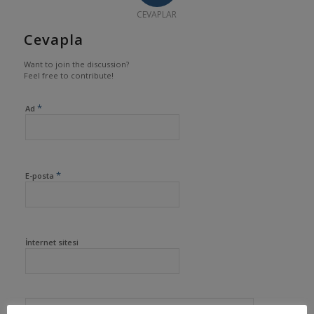
CEVAPLAR
Cevapla
Want to join the discussion?
Feel free to contribute!
*
Ad
*
E-posta
İnternet sitesi