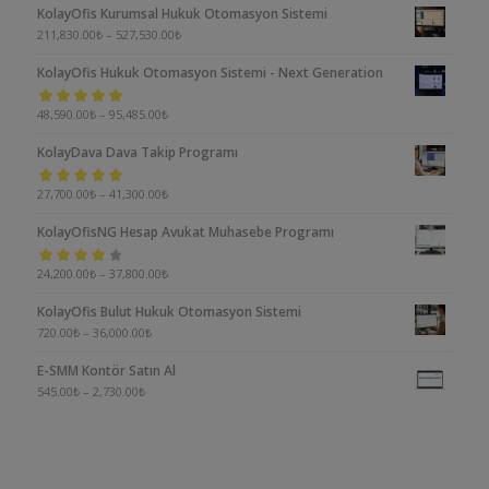
KolayOfis Kurumsal Hukuk Otomasyon Sistemi
211,830.00
₺
–
527,530.00
₺
KolayOfis Hukuk Otomasyon Sistemi - Next Generation
5 üzerinden
48,590.00
₺
–
95,485.00
₺
5.00
oy aldı
KolayDava Dava Takip Programı
5 üzerinden
27,700.00
₺
–
41,300.00
₺
5.00
oy aldı
KolayOfisNG Hesap Avukat Muhasebe Programı
5
24,200.00
₺
–
37,800.00
₺
üzerinden
KolayOfis Bulut Hukuk Otomasyon Sistemi
4.00
oy aldı
720.00
₺
–
36,000.00
₺
E-SMM Kontör Satın Al
545.00
₺
–
2,730.00
₺