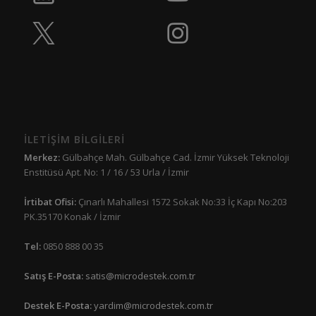
İLETİŞİM BİLGİLERİ
Merkez:
Gülbahçe Mah. Gülbahçe Cad. İzmir Yüksek Teknoloji
Enstitüsü Apt. No: 1 / 16 / 53 Urla / İzmir
İrtibat Ofisi:
Çınarlı Mahallesi 1572 Sokak No:33 İç Kapı No:203
PK.35170 Konak / İzmir
Tel:
0850 888 00 35
Satış E-Posta:
satis@microdestek.com.tr
Destek E-Posta:
yardim@microdestek.com.tr