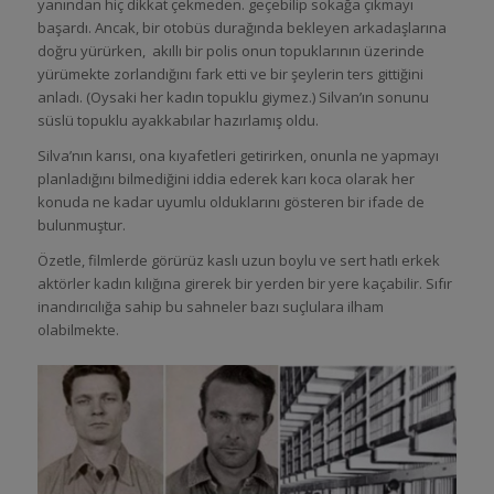
yanından hiç dikkat çekmeden. geçebilip sokağa çıkmayı
başardı. Ancak, bir otobüs durağında bekleyen arkadaşlarına
doğru yürürken, akıllı bir polis onun topuklarının üzerinde
yürümekte zorlandığını fark etti ve bir şeylerin ters gittiğini
anladı. (Oysaki her kadın topuklu giymez.) Silvan’ın sonunu
süslü topuklu ayakkabılar hazırlamış oldu.
Silva’nın karısı, ona kıyafetleri getirirken, onunla ne yapmayı
planladığını bilmediğini iddia ederek karı koca olarak her
konuda ne kadar uyumlu olduklarını gösteren bir ifade de
bulunmuştur.
Özetle, filmlerde görürüz kaslı uzun boylu ve sert hatlı erkek
aktörler kadın kılığına girerek bir yerden bir yere kaçabilir. Sıfır
inandırıcılığa sahip bu sahneler bazı suçlulara ilham
olabilmekte.