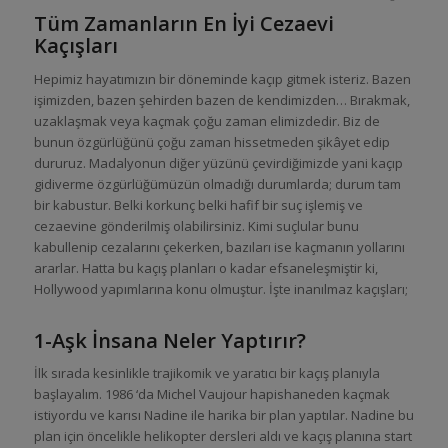
Tüm Zamanların En İyi Cezaevi
Kaçışları
Hepimiz hayatımızın bir döneminde kaçıp gitmek isteriz. Bazen
işimizden, bazen şehirden bazen de kendimizden… Bırakmak,
uzaklaşmak veya kaçmak çoğu zaman elimizdedir. Biz de
bunun özgürlüğünü çoğu zaman hissetmeden şikâyet edip
dururuz. Madalyonun diğer yüzünü çevirdiğimizde yani kaçıp
gidiverme özgürlüğümüzün olmadığı durumlarda; durum tam
bir kabustur. Belki korkunç belki hafif bir suç işlemiş ve
cezaevine gönderilmiş olabilirsiniz. Kimi suçlular bunu
kabullenip cezalarını çekerken, bazıları ise kaçmanın yollarını
ararlar. Hatta bu kaçış planları o kadar efsaneleşmiştir ki,
Hollywood yapımlarına konu olmuştur. İşte inanılmaz kaçışları;
1-Aşk İnsana Neler Yaptırır?
İlk sırada kesinlikle trajikomik ve yaratıcı bir kaçış planıyla
başlayalım. 1986 ‘da Michel Vaujour hapishaneden kaçmak
istiyordu ve karısı Nadine ile harika bir plan yaptılar. Nadine bu
plan için öncelikle helikopter dersleri aldı ve kaçış planına start