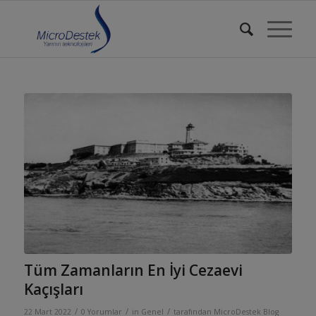
Tüm Zamanların En İyi Cezaevi
Kaçışları
/
/
/
22 Mart 2022
0 Yorumlar
in
Genel
tarafından
MicroDestek Blog