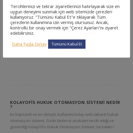
Tercihlerinizi ve tekrar ziyaretlerinizi hatırlayarak size en
uygun deneyimi sunmak için web sitemizde çerezleri
kullanıyoruz. "Tümünü Kabul Et"e tıklayarak Tüm
çerezlerin kullanımına izin vermiş olursunuz. Ancak,
kontrollü bir onay vermek için "Çerez Ayarları"nı ziyaret
edebilirsiniz.
Daha Fazla Detay
Tümünü Kabul Et
KOLAYOFIS HUKUK OTOMASYON SISTEMI NEDIR
?
En kapsamlı ve en detaylı, kullanımı kolay web tabanlı hukuk
otomasyon sistemi. Sizde binlerce avukatın tercih ettiği ve
güvendiği KolayOfis Hukuk Otomasyon Sistemi 'ne katılın !