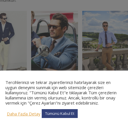
ek mümkün.
Tercihlerinizi ve tekrar ziyaretlerinizi hatırlayarak size en
Avukat
uygun deneyimi sunmak için web sitemizde çerezleri
Erkek Avukat
Erkek Avukat
 – 8
kullanıyoruz. "Tümünü Kabul Et"e tıklayarak Tüm çerezlerin
Modası – 10
Modası – 9
kullanımına izin vermiş olursunuz. Ancak, kontrollü bir onay
vermek için "Çerez Ayarları"nı ziyaret edebilirsiniz.
Daha Fazla Detay
Tümünü Kabul Et