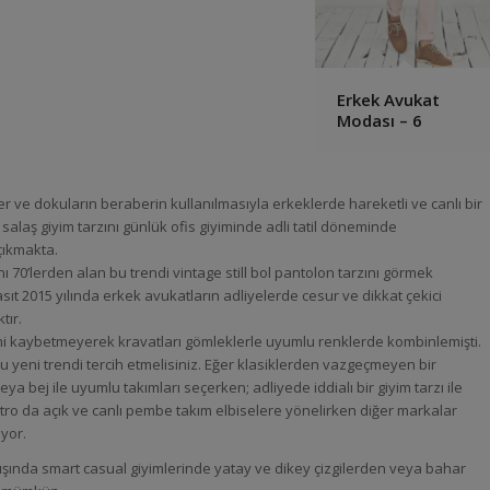
Erkek Avukat
Modası – 6
r ve dokuların beraberin kullanılmasıyla erkeklerde hareketli ve canlı bir
alaş giyim tarzını günlük ofis giyiminde adli tatil döneminde
 çıkmakta.
nı 70’lerden alan bu trendi vintage still bol pantolon tarzını görmek
ıt 2015 yılında erkek avukatların adliyelerde cesur ve dikkat çekici
tır.
mi kaybetmeyerek kravatları gömleklerle uyumlu renklerde kombinlemişti.
 bu yeni trendi tercih etmelisiniz. Eğer klasiklerden vazgeçmeyen bir
eya bej ile uyumlu takımları seçerken; adliyede iddialı bir giyim tarzı ile
Etro da açık ve canlı pembe takım elbiselere yönelirken diğer markalar
yor.
 dışında smart casual giyimlerinde yatay ve dikey çizgilerden veya bahar