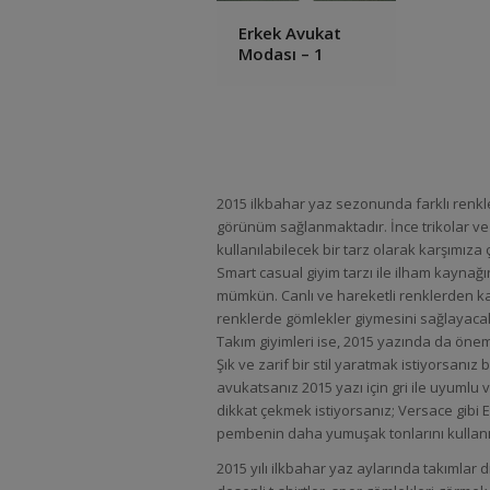
Erkek Avukat
Modası – 1
2015 ilkbahar yaz sezonunda farklı renkle
görünüm sağlanmaktadır. İnce trikolar ve s
kullanılabilecek bir tarz olarak karşımıza
Smart casual giyim tarzı ile ilham kaynağı
mümkün. Canlı ve hareketli renklerden kas
renklerde gömlekler giymesini sağlayacak
Takım giyimleri ise, 2015 yazında da öne
Şık ve zarif bir stil yaratmak istiyorsanız
avukatsanız 2015 yazı için gri ile uyumlu v
dikkat çekmek istiyorsanız; Versace gibi 
pembenin daha yumuşak tonlarını kullanı
2015 yılı ilkbahar yaz aylarında takımlar