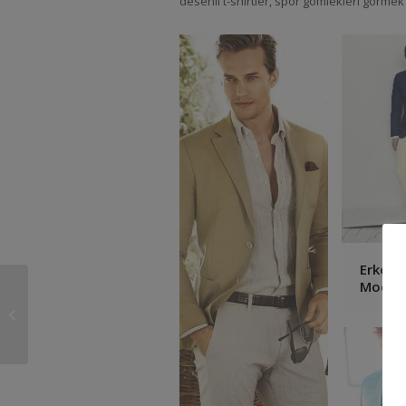
desenli t-shirtler, spor gömlekleri görm
Erkek 
Modası
KolayOfis Hukuk
Otomasyon Sistemi
Mayıs 2015
Güncellemeleri