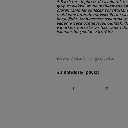
* Barrister : İngiltere’de avukatlık mes
girip müvekkili adına mahkemede sa
olarak tanımlanabilecek solicitorla
mahkeme önünde müvekkillerini savun
karşılığıdır. Mahkemede savunma yapm
yapar. Kısaca özetleyecek olursak, dos
yaparken, barristerlar hazırlanan 
işlemler bu şekilde yürütülür.
Etiketler:
Avukat Olmak
,
genç avukat
Bu gönderiyi paylaş