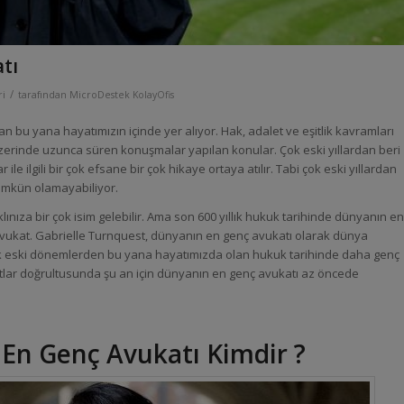
tı
/
ri
tarafından
MicroDestek KolayOfis
 bu yana hayatımızın içinde yer alıyor. Hak, adalet ve eşitlik kavramları
üzerinde uzunca süren konuşmalar yapılan konular. Çok eski yıllardan beri
le ilgili bir çok efsane bir çok hikaye ortaya atılır. Tabi çok eski yıllardan
mkün olamayabiliyor.
ınıza bir çok isim gelebilir. Ama son 600 yıllık hukuk tarihinde dünyanın en
iliz avukat. Gabrielle Turnquest, dünyanın en genç avukatı olarak dünya
çok eski dönemlerden bu yana hayatımızda olan hukuk tarihinde daha genç
yıtlar doğrultusunda şu an için dünyanın en genç avukatı az öncede
En Genç Avukatı Kimdir ?