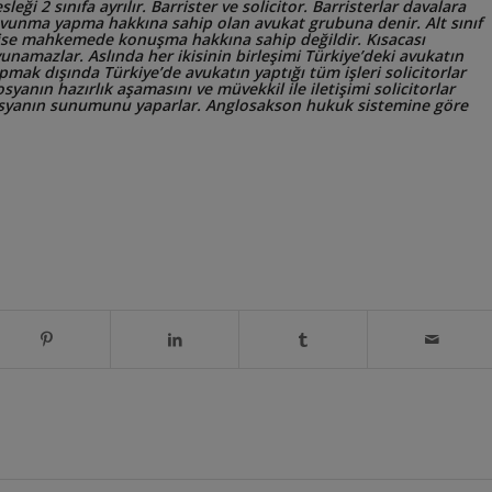
leği 2 sınıfa ayrılır. Barrister ve solicitor. Barristerlar davalara
vunma yapma hakkına sahip olan avukat grubuna denir. Alt sınıf
r ise mahkemede konuşma hakkına sahip değildir. Kısacası
amazlar. Aslında her ikisinin birleşimi Türkiye’deki avukatın
ak dışında Türkiye’de avukatın yaptığı tüm işleri solicitorlar
yanın hazırlık aşamasını ve müvekkil ile iletişimi solicitorlar
dosyanın sunumunu yaparlar. Anglosakson hukuk sistemine göre