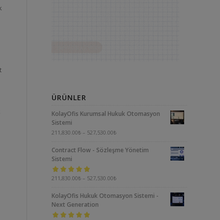
k
t
ÜRÜNLER
k
KolayOfis Kurumsal Hukuk Otomasyon
Sistemi
211,830.00
₺
–
527,530.00
₺
Contract Flow - Sözleşme Yönetim
Sistemi
5 üzerinden
211,830.00
₺
–
527,530.00
₺
5.00
oy aldı
KolayOfis Hukuk Otomasyon Sistemi -
Next Generation