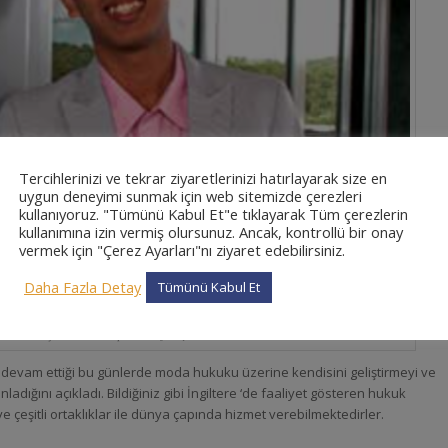
Tercihlerinizi ve tekrar ziyaretlerinizi hatırlayarak size en
uygun deneyimi sunmak için web sitemizde çerezleri
kullanıyoruz. "Tümünü Kabul Et"e tıklayarak Tüm çerezlerin
kullanımına izin vermiş olursunuz. Ancak, kontrollü bir onay
vermek için "Çerez Ayarları"nı ziyaret edebilirsiniz.
Daha Fazla Detay
Tümünü Kabul Et
n En Genç Avukatı – Filipino Jozef Maynard Erece
n devam ettiği bu günlerde moda hukuku üzerine kendisini geliştirmeyi ve
dığını açıkladı. Bildiğiniz gibi İngiltere ‘de faaliyet gösteren hukuk
e çeşitli ortaklıklar ile dünya çapında hizmet verebilmektedirler.