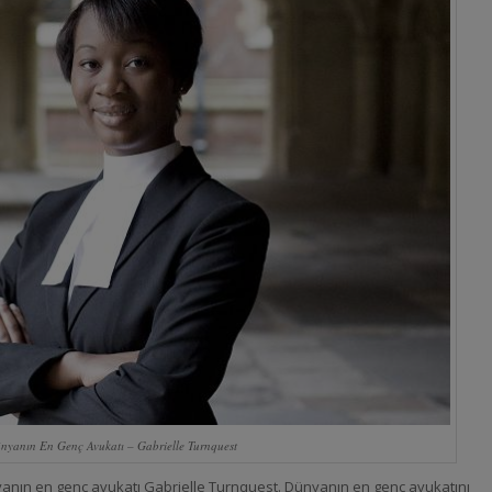
nyanın En Genç Avukatı – Gabrielle Turnquest
nın en genç avukatı Gabrielle Turnquest. Dünyanın en genç avukatını