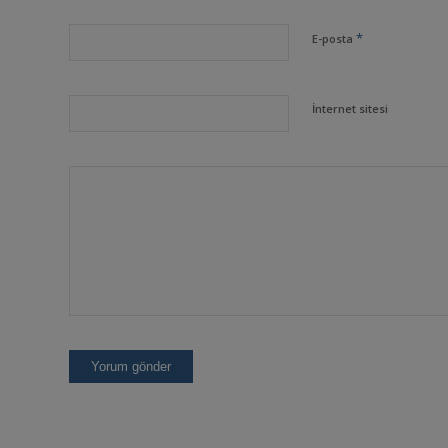
*
E-posta
İnternet sitesi