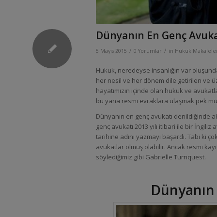
Dünyanın En Genç Avuka
/
/
5 Mayıs 2015
0 Yorumlar
in
Hukuk Makalele
Hukuk, neredeyse insanlığın var oluşundan
her nesil ve her dönem dile getirilen ve 
hayatımızın içinde olan hukuk ve avukatlar i
bu yana resmi evraklara ulaşmak pek mü
Dünyanın en genç avukatı denildiğinde akl
genç avukatı 2013 yılı itibari ile bir İng
tarihine adını yazmayı başardı. Tabi ki 
avukatlar olmuş olabilir. Ancak resmi ka
söylediğimiz gibi Gabrielle Turnquest.
Dünyanın 