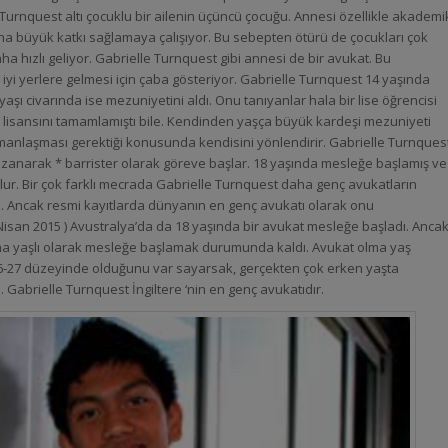
Turnquest altı çocuklu bir ailenin üçüncü çocuğu. Annesi özellikle akademi
rına büyük katkı sağlamaya çalışıyor. Bu sebepten ötürü de çocukları çok
aha hızlı geliyor. Gabrielle Turnquest gibi annesi de bir avukat. Bu
iyi yerlere gelmesi için çaba gösteriyor. Gabrielle Turnquest 14 yaşında
 yaşı civarında ise mezuniyetini aldı. Onu tanıyanlar hala bir lise öğrencisi
lisansını tamamlamıştı bile. Kendinden yaşça büyük kardeşi mezuniyeti
anlaşması gerektiği konusunda kendisini yönlendirir. Gabrielle Turnques
kazanarak * barrister olarak göreve başlar. 18 yaşında mesleğe başlamış ve
ur. Bir çok farklı mecrada Gabrielle Turnquest daha genç avukatların
niz. Ancak resmi kayıtlarda dünyanın en genç avukatı olarak onu
20 Nisan 2015 ) Avustralya’da da 18 yaşında bir avukat mesleğe başladı. Anca
aha yaşlı olarak mesleğe başlamak durumunda kaldı. Avukat olma yaş
6-27 düzeyinde olduğunu var sayarsak, gerçekten çok erken yaşta
. Gabrielle Turnquest İngiltere ‘nin en genç avukatıdır.