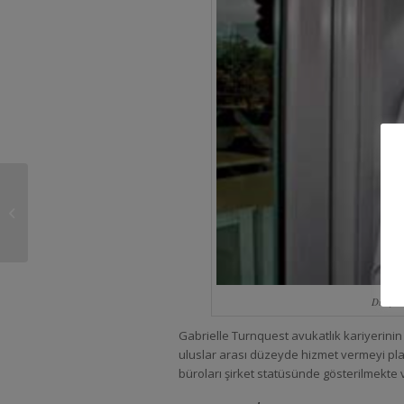
KolayOfis E-Müvekkil
Sistemi
Dünyanı
Gabrielle Turnquest avukatlık kariyerini
uluslar arası düzeyde hizmet vermeyi planla
büroları şirket statüsünde gösterilmekte v