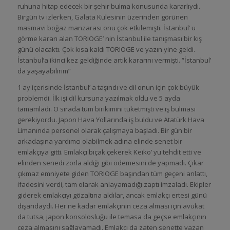
ruhuna hitap edecek bir şehir bulma konusunda kararlıydı.
Birgün tv izlerken, Galata Kulesinin üzerinden görünen
masmavi boğaz manzarası onu çok etkilemişti. İstanbul’ u
görme kararı alan TORIOGE’ nin İstanbul ile tanışması bir kış
günü olacaktı. Çok kısa kaldı TORIOGE ve yazın yine geldi.
İstanbul’a ikinci kez geldiğinde artık kararını vermişti. “İstanbul’
da yaşayabilirim”
1 ay içerisinde İstanbul’ a taşındı ve dil onun için çok büyük
problemdi. İlk işi dil kursuna yazılmak oldu ve 5 ayda
tamamladı. O sırada tüm birikimini tüketmişti ve iş bulması
gerekiyordu. Japon Hava Yollarında iş buldu ve Atatürk Hava
Limanında personel olarak çalışmaya başladı. Bir gün bir
arkadaşına yardımcı olabilmek adına elinde senet bir
emlakçıya gitti. Emlakçı bıçak çekerek Keiko’ yu tehdit etti ve
elinden senedi zorla aldığı gibi ödemesini de yapmadı. Çıkar
çıkmaz emniyete giden TORIOGE başından tüm geçeni anlattı,
ifadesini verdi, tam olarak anlayamadığı zaptı imzaladı. Ekipler
giderek emlakçıyı gözaltına aldılar, ancak emlakçı ertesi günü
dışarıdaydı. Her ne kadar emlakçının ceza alması için avukat
da tutsa, japon konsolosluğu ile temasa da geçse emlakçının
ceza almasını sağlayamadı. Emlakçı da zaten senette yazan