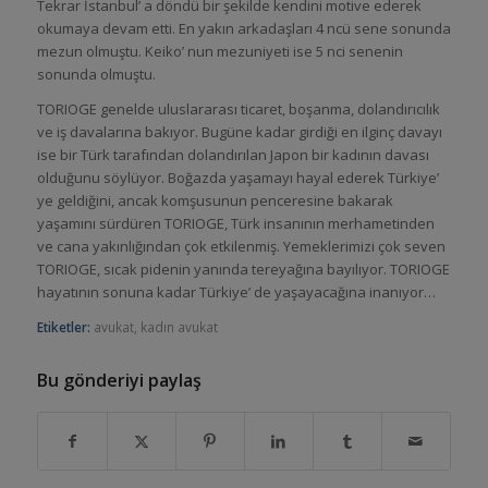
Tekrar İstanbul’ a döndü bir şekilde kendini motive ederek
okumaya devam etti. En yakın arkadaşları 4 ncü sene sonunda
mezun olmuştu. Keiko’ nun mezuniyeti ise 5 nci senenin
sonunda olmuştu.
TORIOGE genelde uluslararası ticaret, boşanma, dolandırıcılık
ve iş davalarına bakıyor. Bugüne kadar girdiği en ilginç davayı
ise bir Türk tarafından dolandırılan Japon bir kadının davası
olduğunu söylüyor. Boğazda yaşamayı hayal ederek Türkiye’
ye geldiğini, ancak komşusunun penceresine bakarak
yaşamını sürdüren TORIOGE, Türk insanının merhametinden
ve cana yakınlığından çok etkilenmiş. Yemeklerimizi çok seven
TORIOGE, sıcak pidenin yanında tereyağına bayılıyor. TORIOGE
hayatının sonuna kadar Türkiye’ de yaşayacağına inanıyor…
Etiketler:
avukat
,
kadın avukat
Bu gönderiyi paylaş