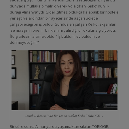
sadece gidişti. “Kendimi, kendim gibi hissedeceğim bir yer bu
dünyada mutlaka olmalı” diyerek yola çıkan Keiko’ nun ilk
durağı Almanya’ ydı. Gider gitmez oldukça kalabalık bir hostele
yerleşti ve ardından bir ay içerisinde asgari ücretle
çalışabileceği bir iş buldu. Gündüzleri çalışan Keiko, akşamları
ise maaşının önemli bir kısmını yatırdığı dil okuluna gidiyordu.
İlk işi ailesini aramak oldu; “İş buldum, ev buldum ve
dönmeyeceğim.”
İstanbul Barosu’nda Bir Japon Avukat Keiko TORIOGE -1
Bir süre sonra Almanya’ da yaşamaktan sıkılan TORIOGE,