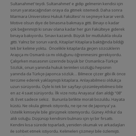
Sultanahmet’ teydi. Sultanahmet’ e gidip gelmenin kendisi için
sorun yaratacağından oraya da gitmek istemedi. Daha sonra
Marmara Üniversitesi Hukuk Fakültesi’ ni seçmeye karar verdi.
Motive olsun diye de binasına bakmaya gitti. Binayı o kadar
çok beğenmişti ki sınav olana kadar her gün Fakülteye giderek
binaya bakıyordu. Sınavı kazandı. Büyük bir mutlulukla okula
gitti. Yalnız bir sorun vardı, Kitaplar! Kitaplara baktığında bildiği
tek bir kelime yoktu. Öncelikle kitaplarda geçen sözcüklerin
Arapça mı Osmanlı ca mı olduğunu öğrenmesini gerekiyordu.
Çalışırken masasının üzerinde büyük bir Osmanlıca-Türkçe
Sözlük, onun yanında hukuk terimleri sözlüğü hepsinin
yanında da Türkçe-Japonca sözlük… Bilmece çözer gibi ilk önce
tercüme ederek yaklaşmıştı kitaplara. Anlayabilmesi oldukça
uzun sürüyordu. Öyle ki tek bir sayfayı çözümleyebilmesi bile
en az 4 saat sürüyordu. İlk vize notu Anayasa’ dan aldığı “08”
di. Evet sadece sekiz. Bununla birlikte morali bozuldu. Hayata
küstü. Ne okula gitmek istiyordu, ne işe ne de Japonya’ ya.
Üstelik kimseyle bile görüşmek istemiyordu. Güney Afrika’ da
aldı soluğu. Düşünüp kendisini bulması için iyi bir fırsattı.
Kendini kısa sürede toparladı, yeniden okumak ve arkadaşları
ile sohbet etmek istiyordu. Kelimeleri çözmeyi bile özlemişti.