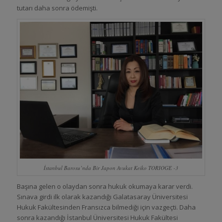
tutarı daha sonra ödemişti.
İstanbul Barosu’nda Bir Japon Avukat Keiko TORIOGE -3
Başına gelen o olaydan sonra hukuk okumaya karar verdi.
Sınava girdi ilk olarak kazandığı Galatasaray Üniversitesi
Hukuk Fakültesinden Fransızca bilmediği için vazgeçti. Daha
sonra kazandığı İstanbul Üniversitesi Hukuk Fakültesi