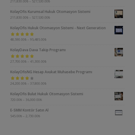
5 üzerinden
211,830.00
₺
–
527,530.00
₺
5.00
oy aldı
KolayOfis Kurumsal Hukuk Otomasyon Sistemi
211,830.00
₺
–
527,530.00
₺
KolayOfis Hukuk Otomasyon Sistemi - Next Generation
5 üzerinden
48,590.00
₺
–
95,485.00
₺
5.00
oy aldı
KolayDava Dava Takip Programı
5 üzerinden
27,700.00
₺
–
41,300.00
₺
5.00
oy aldı
KolayOfisNG Hesap Avukat Muhasebe Programı
5
24,200.00
₺
–
37,800.00
₺
üzerinden
KolayOfis Bulut Hukuk Otomasyon Sistemi
4.00
oy aldı
720.00
₺
–
36,000.00
₺
E-SMM Kontör Satın Al
545.00
₺
–
2,730.00
₺