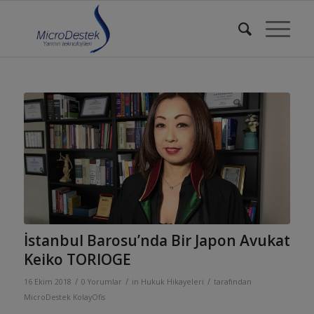
İstanbul Barosu’nda Bir Japon Avukat
Keiko TORIOGE
/
/
/
16 Ekim 2018
0 Yorumlar
in
Hukuk Hikayeleri
tarafından
MicroDestek KolayOfis