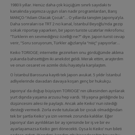
1980 li yıllar. Henüz daha çok küçüğüm sınırlı sayıdaki tv
kanalında yaşımıza uygun olan nadir programlardan, Barış
MANÇO-“Adam Olacak Çocuk”… O yıllarda tanıştım Japonya’yla.
Daha sonraları ise TRT 2 nci kanal, İstanbul Beyoğlu’nda gezip
sokak röportajı yaparken, bir japon turiste uzatırlar mikrofonu;
“Türklerin en sevmediğiniz özelliği ne?” diye. Japon turist cevap
verir, “Soru soruyorum, Türkler ağızlarıyla “niiiç” yapıyorlar…
Keiko TORIOGE; internette gezinirken onu gördüğümde aklıma
yukarıda bahsettiğim iki anekdot geldi. Merak ettim, araştırdım
ve onun cesaret ve azimle dolu hayatıyla karşılaştım.
O İstanbul Barosuna kayıtlı tek Japon avukat. 5 yıldır İstanbul
adliyelerinde davadan davaya koşan genç bir hukukçu.
Japonya’ da doğup büyüyen TORIOGE’ nin ülkesinden ayrılarak
yurt dışında yaşama arzusu hep vardı. 18 yaşına geldiğinde bu
düşüncesini ailesi ile paylaştı. Ancak aile Keiko’ nun istediği
desteği vermedi. Zorla evde tutulacak bir çocuk olmadığından
tek bir şartla Keiko’ ya izin vermek zorunda kaldılar. Eğer
Japonya’ dan ayrıldıktan bir ay içerisinde bir iş ve bir ev
ayarlayamazsa Keiko geri dönecekti. Oysa ki Keiko’ nun bileti