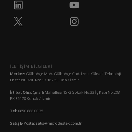
İLETİŞİM BİLGİLERİ
Merkez:
Gülbahçe Mah. Gülbahçe Cad. İzmir Yüksek Teknoloji
Enstitüsü Apt. No: 1 / 16 / 53 Urla / İzmir
İrtibat Ofisi:
Çınarlı Mahallesi 1572 Sokak No:33 İç Kapı No:203
PK.35170 Konak / İzmir
Tel:
0850 888 00 35
Satış E-Posta:
satis@microdestek.com.tr