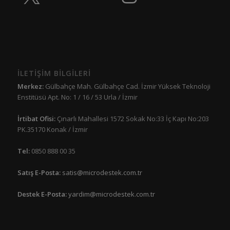
İLETİŞİM BİLGİLERİ
Merkez:
Gülbahçe Mah. Gülbahçe Cad. İzmir Yüksek Teknoloji
Enstitüsü Apt. No: 1 / 16 / 53 Urla / İzmir
İrtibat Ofisi:
Çınarlı Mahallesi 1572 Sokak No:33 İç Kapı No:203
PK.35170 Konak / İzmir
Tel:
0850 888 00 35
Satış E-Posta:
satis@microdestek.com.tr
Destek E-Posta:
yardim@microdestek.com.tr