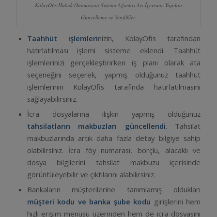
KolayOfis Hukuk Otomasyon Sistemi Ağustos Ayı İçerisine Yapılan
Güncelleme ve Yenilikler.
Taahhüt işlemleri
nizin, KolayOfis tarafından
hatırlatılması işlemi sisteme eklendi. Taahhüt
işlemlerinizi gerçekleştirirken iş planı olarak ata
seçeneğini seçerek, yapmış olduğunuz taahhüt
işlemlerinin KolayOfis tarafında hatırlatılmasını
sağlayabilirsiniz.
İcra dosyalarına ilişkin yapmış olduğunuz
tahsilatların makbuzları güncellendi
. Tahsilat
makbuzlarında artık daha fazla detay bilgiye sahip
olabilirsiniz. İcra föy numarası, borçlu, alacaklı ve
dosya bilgilerini tahsilat makbuzu içerisinde
görüntüleyebilir ve çıktılarını alabilirsiniz.
Bankaların müşterilerine tanımlamış oldukları
müşteri kodu ve banka şube kodu
girişlerini hem
hızlı erişim menüsü üzerinden hem de icra dosyasını