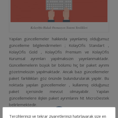
KolayOfis Hukuk Otomasyon Sistemi Yenilikleri
Yapılan güncellemeler hakkında yayınlamış olduğumuz
güncelleme bilgilendirmeleri ; KolayOfis Standart ,
KolayOfis Gold , KolayOfis Premium ve KolayOfis
Kurumsal ayrımları yapılmaksızın yayınlanmaktadır.
Güncellemelerin büyük bir bölümü hiç bir paket ayrımı
gözetmeksizin yapılmaktadır. Ancak bazı güncellemeler
paket farklılıkları göz önünde bulundurularak yapılır. Bu
noktada yapılan güncellemeler , kullanmış olduğunuz
paket içerisinde mevcut olmayabilir. Yapılan
güncellemelere ilişkin paket ayrımlarını Nt MicroDestek
belirlemektedir.
Tercihlerinizi ve tekrar ziyaretlerinizi hatırlayarak size en