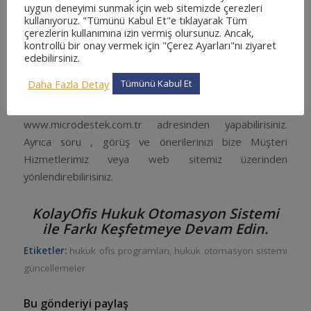
uygun deneyimi sunmak için web sitemizde çerezleri
kullanıyoruz. "Tümünü Kabul Et"e tıklayarak Tüm
KOLAYOFIS HUKUK OTOMASYON
çerezlerin kullanımına izin vermiş olursunuz. Ancak,
SISTEMI GÜNCELLEME TALEPLERI
kontrollü bir onay vermek için "Çerez Ayarları"nı ziyaret
edebilirsiniz.
Güncelleme Talepleriniz İçin Tıklayınız.
Daha Fazla Detay
Tümünü Kabul Et
KolayOfis paket farklılıklarına ilişkin detaylı incelemeyi
www.microdestek.com.tr adresinden yapabilirisiniz.
Ayrıca soru , görüş ve önerilerinizi bize Müşteri
Hizmetlerimiz veya web sitemiz üzerinden
yönlendirebilirisiniz.
KolayOfis Hukuk Otomasyon Sistemi
ile Farkı Keşfetmeye Devam Edin.
Etiketler:
hukuk ofis programları
,
hukuk otomasyon sistemi
güncellemeler
Bu gönderiyi paylaş